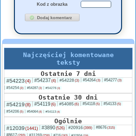
Kod z obrazka
Najczęściej komentowane
teksty
Ostatnie 7 dni
#54223
#54237
#54228
#54264
#54277
(4)
(4)
(3)
(3)
(3)
#54254
#54287
(3)
#54276
(3)
(3)
Ostatnie 30 dni
#54219
#54119
#54085
#54118
#54133
(8)
(6)
(6)
(5)
(5)
#54206
#54064
(5)
#54113
(4)
(4)
Ogólnie
#12039
#3890
#20916
#8676
(1441)
(526)
(399)
(315)
#8617
#31269
(293)
#716
(258)
#32804
(243)
(216)