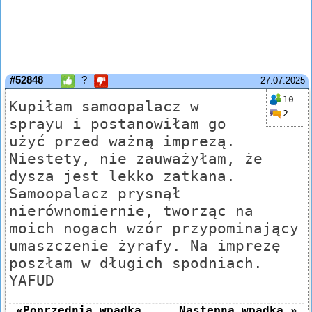
#52848
?
27.07.2025
10
Kupiłam samoopalacz w
2
sprayu i postanowiłam go
użyć przed ważną imprezą.
Niestety, nie zauważyłam, że
dysza jest lekko zatkana.
Samoopalacz prysnął
nierównomiernie, tworząc na
moich nogach wzór przypominający
umaszczenie żyrafy. Na imprezę
poszłam w długich spodniach.
YAFUD
«Poprzednia wpadka
Następna wpadka »