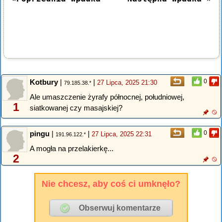
Kotbury
|
|
0
27 Lipca, 2025 21:30
79.185.38.*
Ale umaszczenie żyrafy północnej, południowej,
1
siatkowanej czy masajskiej?
pingu
|
|
0
27 Lipca, 2025 22:31
191.96.122.*
A mogła na przelakierkę...
2
Nie chcesz, aby coś ci umknęło?