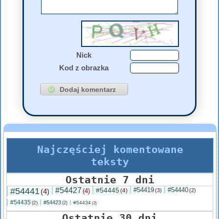
Nick
Kod z obrazka
Najczęściej komentowane
teksty
Ostatnie 7 dni
#54441
#54427
#54445
#54419
#54440
(4)
(4)
(4)
(3)
(2)
#54435
#54423
(2)
#54434
(2)
(2)
Ostatnie 30 dni