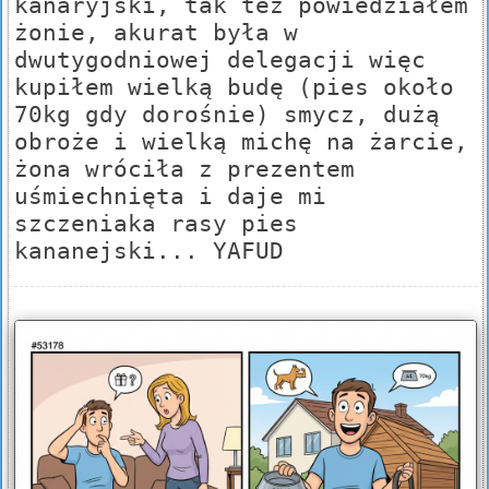
kanaryjski, tak też powiedziałem
żonie, akurat była w
dwutygodniowej delegacji więc
kupiłem wielką budę (pies około
70kg gdy dorośnie) smycz, dużą
obroże i wielką michę na żarcie,
żona wróciła z prezentem
uśmiechnięta i daje mi
szczeniaka rasy pies
kananejski... YAFUD