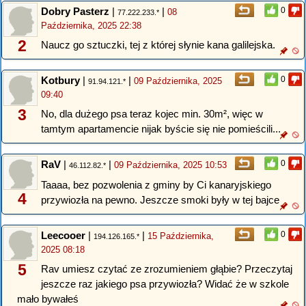
Dobry Pasterz
|
|
0
08
77.222.233.*
Października, 2025 22:38
2
Naucz go sztuczki, tej z której słynie kana galilejska.
Kotbury
|
|
0
09 Października, 2025
91.94.121.*
09:40
3
No, dla dużego psa teraz kojec min. 30m², więc w
tamtym apartamencie nijak byście się nie pomieścili...
RaV
|
|
0
09 Października, 2025 10:53
46.112.82.*
Taaaa, bez pozwolenia z gminy by Ci kanaryjskiego
4
przywiozła na pewno. Jeszcze smoki były w tej bajce
Leecooer
|
|
0
15 Października,
194.126.165.*
2025 08:18
5
Rav umiesz czytać ze zrozumieniem głąbie? Przeczytaj
jeszcze raz jakiego psa przywiozła? Widać że w szkole
mało bywałeś