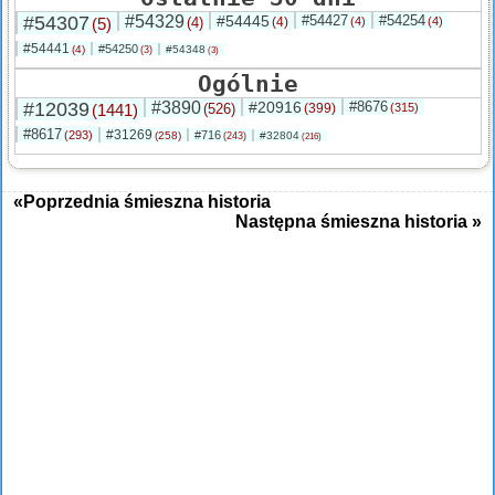
#54307
#54329
#54445
#54427
#54254
(5)
(4)
(4)
(4)
(4)
#54441
#54250
(4)
#54348
(3)
(3)
Ogólnie
#12039
#3890
#20916
#8676
(1441)
(526)
(399)
(315)
#8617
#31269
(293)
#716
(258)
#32804
(243)
(216)
«Poprzednia śmieszna historia
Następna śmieszna historia »