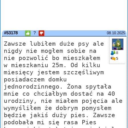
#53178
?
08.10.2025
Zawsze lubiłem duże psy ale
nigdy nie mogłem sobie na
8
nie pozwolić bo mieszkałem
5
w mieszkaniu 25m. Od kilku
miesięcy jestem szczęśliwym
posiadaczem domku
jednorodzinnego. Żona spytała
mnie co chciałbym dostać na 40
urodziny, nie miałem pojęcia ale
wymyśliłem że dobrym pomysłem
będzie jakiś duży pies. Zawsze
podobała mi się rasa Pies