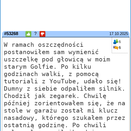
#53268
?
17.10.2025
6
W ramach oszczędności
6
postanowiłem sam wymienić
uszczelkę pod głowicą w moim
starym Golfie. Po kilku
godzinach walki, z pomocą
tutoriali z YouTube, udało się!
Dumny z siebie odpaliłem silnik.
Chodził jak zegarek. Chwilę
później zorientowałem się, że na
stole w garażu został mi klucz
nasadowy, którego szukałem przez
ostatnią godzinę. Po chwili