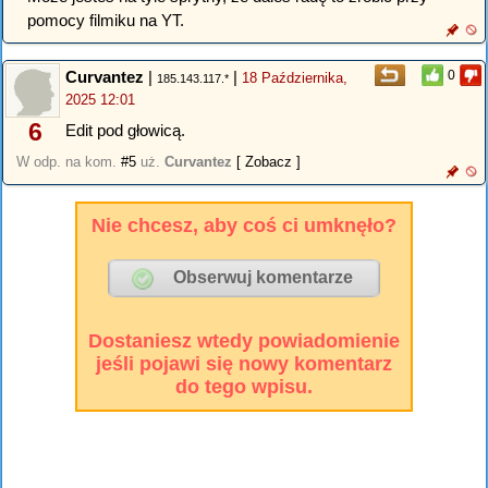
pomocy filmiku na YT.
Curvantez
|
|
0
18 Października,
185.143.117.*
2025 12:01
6
Edit pod głowicą.
W odp. na kom.
#5
uż.
Curvantez
[ Zobacz ]
Nie chcesz, aby coś ci umknęło?
Dostaniesz wtedy powiadomienie
jeśli pojawi się nowy komentarz
do tego wpisu.