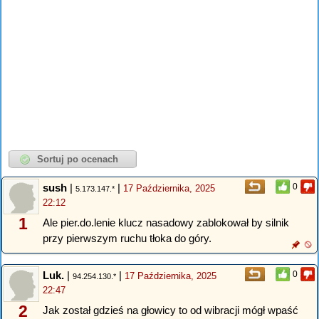
sush
|
|
0
17 Października, 2025
5.173.147.*
22:12
1
Ale pier.do.lenie klucz nasadowy zablokował by silnik
przy pierwszym ruchu tłoka do góry.
Luk.
|
|
0
17 Października, 2025
94.254.130.*
22:47
2
Jak został gdzieś na głowicy to od wibracji mógł wpaść