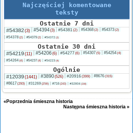
Najczęściej komentowane
teksty
Ostatnie 7 dni
#54382
#54394
#54381
#54368
#54373
(3)
(3)
(2)
(2)
(2)
#54378
#54379
(2)
#54372
(2)
(2)
Ostatnie 30 dni
#54219
#54206
#54277
#54307
#54254
(11)
(6)
(6)
(5)
(4)
#54264
#54237
(4)
#54223
(4)
(4)
Ogólnie
#12039
#3890
#20916
#8676
(1441)
(526)
(399)
(315)
#8617
#31269
(293)
#716
(258)
#32804
(243)
(216)
«Poprzednia śmieszna historia
Następna śmieszna historia »