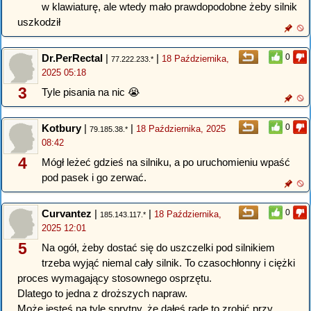
w klawiaturę, ale wtedy mało prawdopodobne żeby silnik
uszkodził
Dr.PerRectal
|
|
0
18 Października,
77.222.233.*
2025 05:18
3
Tyle pisania na nic 😭
Kotbury
|
|
0
18 Października, 2025
79.185.38.*
08:42
4
Mógł leżeć gdzieś na silniku, a po uruchomieniu wpaść
pod pasek i go zerwać.
Curvantez
|
|
0
18 Października,
185.143.117.*
2025 12:01
5
Na ogół, żeby dostać się do uszczelki pod silnikiem
trzeba wyjąć niemal cały silnik. To czasochłonny i ciężki
proces wymagający stosownego osprzętu.
Dlatego to jedna z droższych napraw.
Może jesteś na tyle sprytny, że dałeś radę to zrobić przy