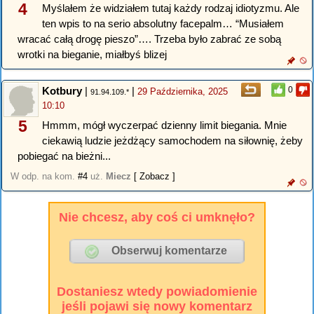
4
Myślałem że widziałem tutaj każdy rodzaj idiotyzmu. Ale
ten wpis to na serio absolutny facepalm… “Musiałem
wracać całą drogę pieszo”…. Trzeba było zabrać ze sobą
wrotki na bieganie, miałbyś blizej
Kotbury
|
|
0
29 Października, 2025
91.94.109.*
10:10
5
Hmmm, mógł wyczerpać dzienny limit biegania. Mnie
ciekawią ludzie jeżdżący samochodem na siłownię, żeby
pobiegać na bieżni...
W odp. na kom.
#4
uż.
Miecz
[ Zobacz ]
Nie chcesz, aby coś ci umknęło?
Dostaniesz wtedy powiadomienie
jeśli pojawi się nowy komentarz