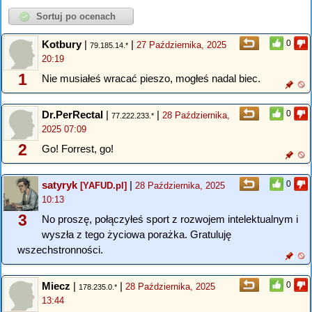
Kotbury
|
|
0
27 Października, 2025
79.185.14.*
20:19
1
Nie musiałeś wracać pieszo, mogłeś nadal biec.
Dr.PerRectal
|
|
0
28 Października,
77.222.233.*
2025 07:09
2
Go! Forrest, go!
satyryk
|
0
[YAFUD.pl]
28 Października, 2025
10:13
3
No proszę, połączyłeś sport z rozwojem intelektualnym i
wyszła z tego życiowa porażka. Gratuluję
wszechstronności.
Miecz
|
|
0
28 Października, 2025
178.235.0.*
13:44