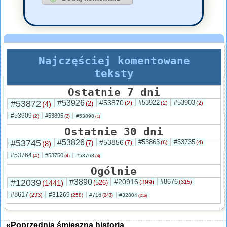
Najczęściej komentowane
teksty
Ostatnie 7 dni
#53872
#53926
#53870
#53922
#53903
(4)
(2)
(2)
(2)
(2)
#53909
#53895
(2)
#53898
(2)
(1)
Ostatnie 30 dni
#53745
#53826
#53856
#53863
#53735
(8)
(7)
(7)
(6)
(4)
#53764
#53750
(4)
#53763
(4)
(4)
Ogólnie
#12039
#3890
#20916
#8676
(1441)
(526)
(399)
(315)
#8617
#31269
(293)
#716
(258)
#32804
(243)
(216)
«Poprzednia śmieszna historia