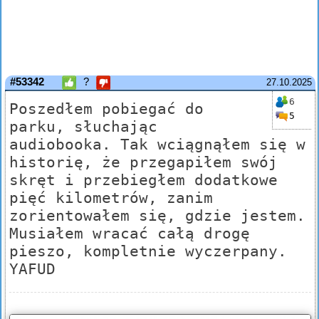
#53342
?
27.10.2025
6
Poszedłem pobiegać do
5
parku, słuchając
audiobooka. Tak wciągnąłem się w
historię, że przegapiłem swój
skręt i przebiegłem dodatkowe
pięć kilometrów, zanim
zorientowałem się, gdzie jestem.
Musiałem wracać całą drogę
pieszo, kompletnie wyczerpany.
YAFUD