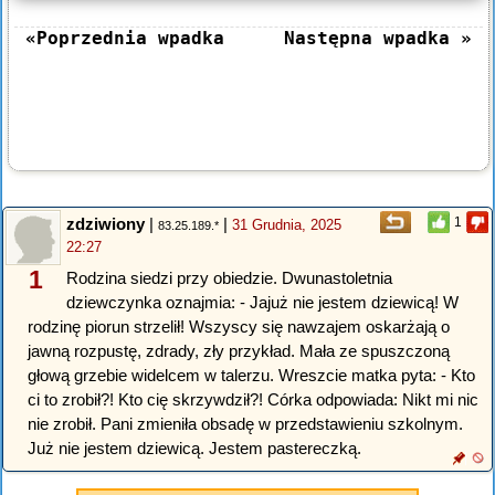
«Poprzednia wpadka
Następna wpadka »
zdziwiony
|
|
1
31 Grudnia, 2025
83.25.189.*
22:27
1
Rodzina siedzi przy obiedzie. Dwunastoletnia
dziewczynka oznajmia: - Jajuż nie jestem dziewicą! W
rodzinę piorun strzelił! Wszyscy się nawzajem oskarżają o
jawną rozpustę, zdrady, zły przykład. Mała ze spuszczoną
głową grzebie widelcem w talerzu. Wreszcie matka pyta: - Kto
ci to zrobił?! Kto cię skrzywdził?! Córka odpowiada: Nikt mi nic
nie zrobił. Pani zmieniła obsadę w przedstawieniu szkolnym.
Już nie jestem dziewicą. Jestem pastereczką.