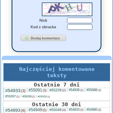
Nick
Kod z obrazka
Najczęściej komentowane
teksty
Ostatnie 7 dni
#54933
#55091
#55239
#54938
#55088
(3)
(3)
(2)
(1)
(1)
#55097
#55038
(1)
#55050
(1)
(1)
Ostatnie 30 dni
#54893
#54949
#55048
#54933
#54980
(6)
(5)
(4)
(3)
(3)