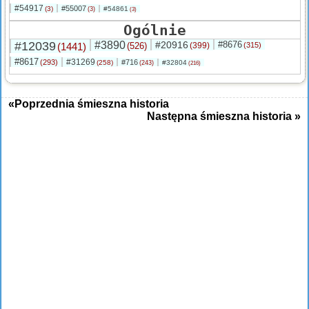
#54917
#55007
(3)
#54861
(3)
(3)
Ogólnie
#12039
#3890
#20916
#8676
(1441)
(526)
(399)
(315)
#8617
#31269
(293)
#716
(258)
#32804
(243)
(216)
«Poprzednia śmieszna historia
Następna śmieszna historia »