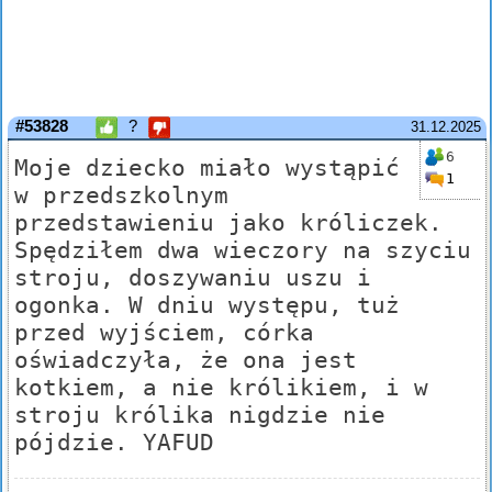
#53828
?
31.12.2025
6
Moje dziecko miało wystąpić
1
w przedszkolnym
przedstawieniu jako króliczek.
Spędziłem dwa wieczory na szyciu
stroju, doszywaniu uszu i
ogonka. W dniu występu, tuż
przed wyjściem, córka
oświadczyła, że ona jest
kotkiem, a nie królikiem, i w
stroju królika nigdzie nie
pójdzie. YAFUD