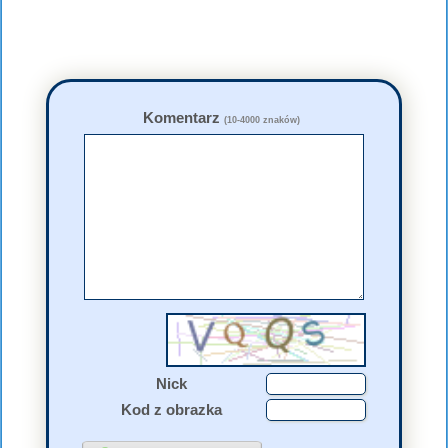
Komentarz
(10-4000 znaków)
Nick
Kod z obrazka