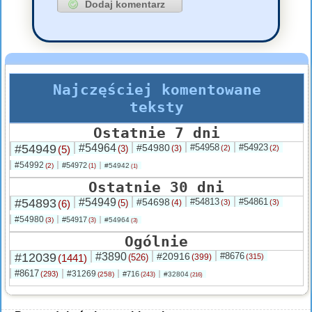
Najczęściej komentowane
teksty
Ostatnie 7 dni
#54949
#54964
#54980
#54958
#54923
(5)
(3)
(3)
(2)
(2)
#54992
#54972
(2)
#54942
(1)
(1)
Ostatnie 30 dni
#54893
#54949
#54698
#54813
#54861
(6)
(5)
(4)
(3)
(3)
#54980
#54917
(3)
#54964
(3)
(3)
Ogólnie
#12039
#3890
#20916
#8676
(1441)
(526)
(399)
(315)
#8617
#31269
(293)
#716
(258)
#32804
(243)
(216)