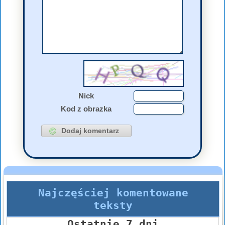
Nick
Kod z obrazka
Najczęściej komentowane
teksty
Ostatnie 7 dni