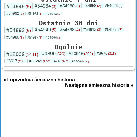
#54949
#54964
#54980
#54958
#54923
(5)
(3)
(3)
(2)
(2)
#54992
#54972
(2)
#54942
(1)
(1)
Ostatnie 30 dni
#54893
#54949
#54698
#54813
#54861
(6)
(5)
(4)
(3)
(3)
#54980
#54917
(3)
#54964
(3)
(3)
Ogólnie
#12039
#3890
#20916
#8676
(1441)
(526)
(399)
(315)
#8617
#31269
(293)
#716
(258)
#32804
(243)
(216)
«Poprzednia śmieszna historia
Następna śmieszna historia »