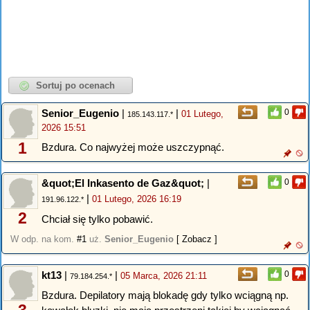
Senior_Eugenio
|
|
0
01 Lutego,
185.143.117.*
2026 15:51
1
Bzdura. Co najwyżej może uszczypnąć.
&quot;El Inkasento de Gaz&quot;
|
0
|
01 Lutego, 2026 16:19
191.96.122.*
2
Chciał się tylko pobawić.
W odp. na kom.
#1
uż.
Senior_Eugenio
[ Zobacz ]
kt13
|
|
0
05 Marca, 2026 21:11
79.184.254.*
Bzdura. Depilatory mają blokadę gdy tylko wciągną np.