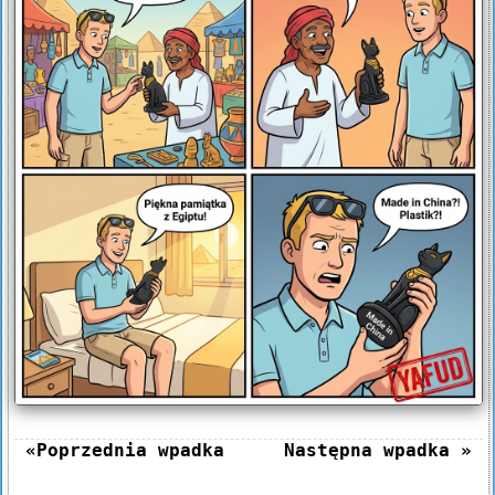
«Poprzednia wpadka
Następna wpadka »