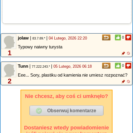
jolaw
|
|
0
04 Lutego, 2026 22:20
83.7.89.*
Typowy naiwny turysta
1
Tunn
|
|
0
05 Lutego, 2026 06:18
77.222.243.*
Eee... Sory, plastiku od kamienia nie umiesz rozpoznać?
2
Nie chcesz, aby coś ci umknęło?
Dostaniesz wtedy powiadomienie