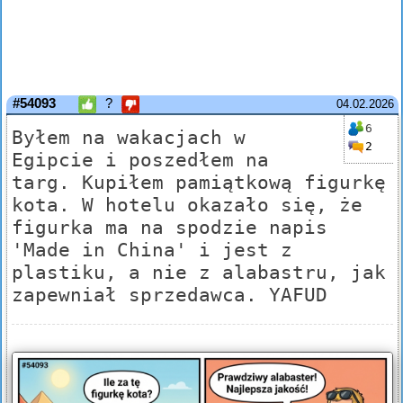
#54093
?
04.02.2026
6
Byłem na wakacjach w
2
Egipcie i poszedłem na
targ. Kupiłem pamiątkową figurkę
kota. W hotelu okazało się, że
figurka ma na spodzie napis
'Made in China' i jest z
plastiku, a nie z alabastru, jak
zapewniał sprzedawca. YAFUD