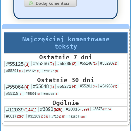
Najczęściej komentowane
teksty
Ostatnie 7 dni
#55125
#55366
#55285
#55146
#55290
(3)
(2)
(2)
(1)
(1)
#55291
#55124
(1)
#55126
(1)
(1)
Ostatnie 30 dni
#55064
#55048
#55271
#55201
#54933
(4)
(4)
(4)
(4)
(3)
#55115
#55091
(3)
#55088
(3)
(3)
Ogólnie
#12039
#3890
#20916
#8676
(1441)
(526)
(399)
(315)
#8617
#31269
(293)
#716
(258)
#32804
(243)
(216)