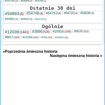
#54784
#54896
(2)
#54786
(2)
(1)
Ostatnie 30 dni
#54893
#54748
#54753
#54718
#54638
(6)
(4)
(4)
(4)
(3)
#54861
#54813
(3)
#54715
(3)
(3)
Ogólnie
#12039
#3890
#20916
#8676
(1441)
(526)
(399)
(315)
#8617
#31269
(293)
#716
(258)
#32804
(243)
(216)
«Poprzednia śmieszna historia
Następna śmieszna historia »