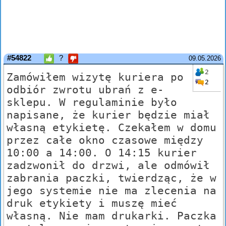
#54822
?
09.05.2026
2
Zamówiłem wizytę kuriera po
2
odbiór zwrotu ubrań z e-
sklepu. W regulaminie było
napisane, że kurier będzie miał
własną etykietę. Czekałem w domu
przez całe okno czasowe między
10:00 a 14:00. O 14:15 kurier
zadzwonił do drzwi, ale odmówił
zabrania paczki, twierdząc, że w
jego systemie nie ma zlecenia na
druk etykiety i muszę mieć
własną. Nie mam drukarki. Paczka