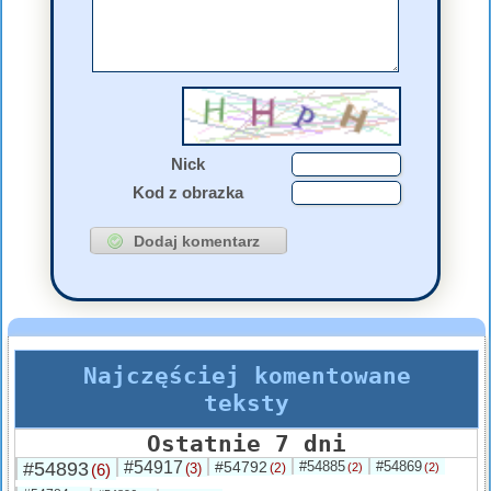
Nick
Kod z obrazka
Najczęściej komentowane
teksty
Ostatnie 7 dni
#54893
#54917
#54792
#54885
#54869
(6)
(3)
(2)
(2)
(2)