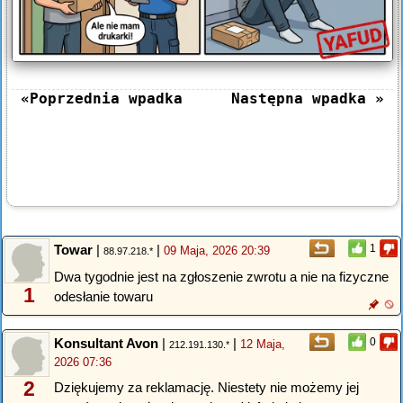
«Poprzednia wpadka
Następna wpadka »
Towar
|
|
1
09 Maja, 2026 20:39
88.97.218.*
Dwa tygodnie jest na zgłoszenie zwrotu a nie na fizyczne
1
odesłanie towaru
Konsultant Avon
|
|
0
12 Maja,
212.191.130.*
2026 07:36
2
Dziękujemy za reklamację. Niestety nie możemy jej