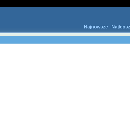
Najnowsze
Najleps