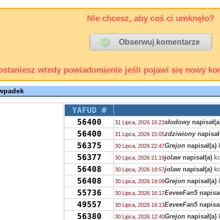
Nie chcesz, aby coś ci umknęło?
ostaniesz wtedy powiadomienie jeśli pojawi się nowy ko
 wpadek
YAFUD #
56400
słodowy
napisał(a
31 Lipca, 2026 16:23
56400
zdziwiony
napisał
31 Lipca, 2026 15:05
56375
Grejon
napisał(a)
30 Lipca, 2026 22:47
56377
jolaw
napisał(a)
ko
30 Lipca, 2026 21:19
56408
jolaw
napisał(a)
ko
30 Lipca, 2026 19:57
56408
Grejon
napisał(a)
30 Lipca, 2026 19:09
55736
EeveeFan5
napisał
30 Lipca, 2026 16:17
49557
EeveeFan5
napisał
30 Lipca, 2026 16:13
56380
Grejon
napisał(a)
30 Lipca, 2026 12:40