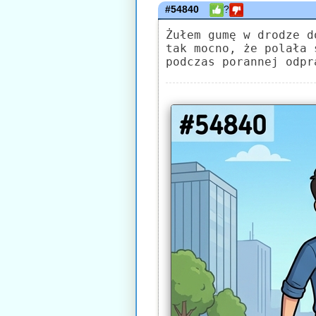
#54840
?
Żułem gumę w drodze d
tak mocno, że polała 
podczas porannej odpr