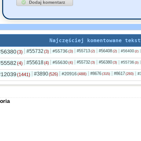
Najczęściej komentowane tekst
#56380
#55732
#55736
#55713
#56408
#56400
(3)
(3)
(3)
(2)
(2)
(2)
#55582
#55618
#55630
#55732
#56380
#55736
(4)
(4)
(4)
(3)
(3)
(3)
#12039
#3890
#20916
#8676
#8617
#
(1441)
(526)
(488)
(315)
(293)
oria