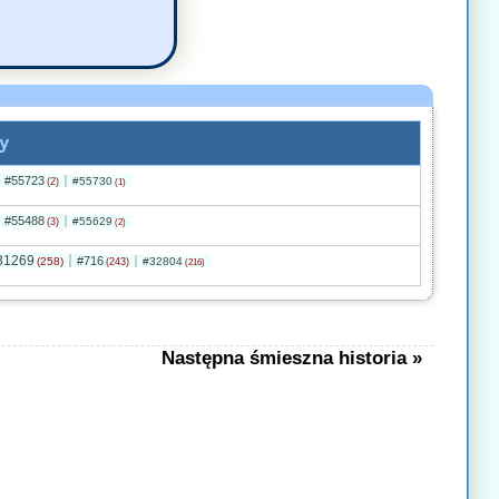
y
#55723
#55730
(2)
(1)
#55488
#55629
(3)
(2)
31269
#716
(258)
#32804
(243)
(216)
Następna śmieszna historia »