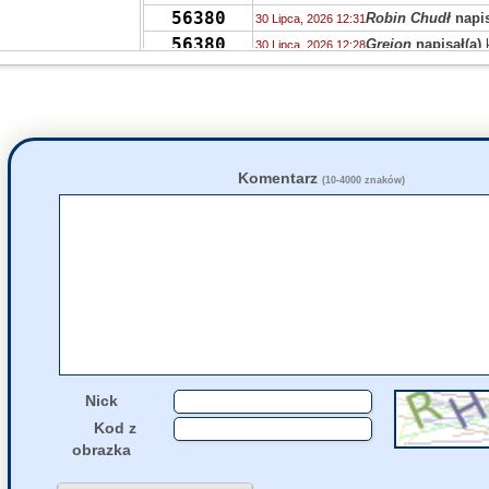
56380
Robin Chudł
napis
30 Lipca, 2026 12:31
56380
Grejon
napisał(a)
30 Lipca, 2026 12:28
56393
PRVW
napisał(a)
k
30 Lipca, 2026 08:46
55736
zdziwiony
napisał
29 Lipca, 2026 14:38
55730
Drag0n
napisał(a)
29 Lipca, 2026 14:03
55713
Drag0n
napisał(a)
29 Lipca, 2026 13:59
55723
QTWU
napisał(a)
k
29 Lipca, 2026 12:13
Komentarz
(10-4000 znaków)
56386
num num cat
napi
29 Lipca, 2026 10:27
55736
Niki
napisał(a)
kom
28 Lipca, 2026 20:38
55732
Luzik
napisał(a)
ko
28 Lipca, 2026 17:45
55732
czarodziejnik
napi
28 Lipca, 2026 15:51
Nick
Kod z
obrazka