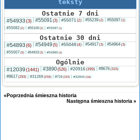
teksty
Ostatnie 7 dni
#54933
#55091
#55071
#55239
#55097
(3)
(3)
(2)
(2)
(1)
#55082
#55100
(1)
#55087
(1)
(1)
Ostatnie 30 dni
#54893
#54949
#55048
#54917
#54964
(6)
(5)
(4)
(3)
(3)
#55007
#54933
(3)
#54980
(3)
(3)
Ogólnie
#12039
#3890
#20916
#8676
(1441)
(526)
(399)
(315)
#8617
#31269
(293)
#716
(258)
#32804
(243)
(216)
«Poprzednia śmieszna historia
Następna śmieszna historia »