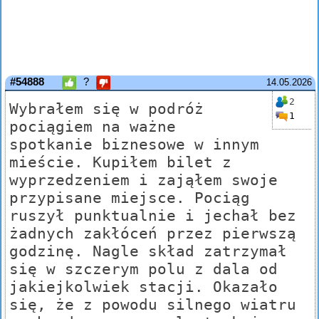
#54888
?
14.05.2026
2
Wybrałem się w podróż
1
pociągiem na ważne
spotkanie biznesowe w innym
mieście. Kupiłem bilet z
wyprzedzeniem i zająłem swoje
przypisane miejsce. Pociąg
ruszył punktualnie i jechał bez
żadnych zakłóceń przez pierwszą
godzinę. Nagle skład zatrzymał
się w szczerym polu z dala od
jakiejkolwiek stacji. Okazało
się, że z powodu silnego wiatru