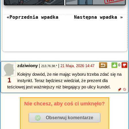
«Poprzednia wpadka
Następna wpadka »
zdziwiony
|
|
0
21 Maja, 2026 14:47
213.76.38.*
Kolejny dowód, że nie mając wyboru trzeba zdać się na
1
instynkt. Teraz będziesz wiedział, że prezent dla
teściowej jest ważniejszy niż biegający po ulicy kundel.
Nie chcesz, aby coś ci umknęło?