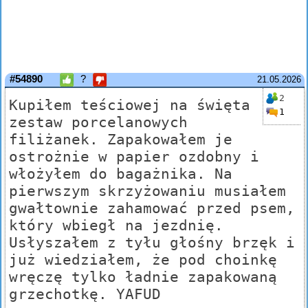
#54890
?
21.05.2026
2
Kupiłem teściowej na święta
1
zestaw porcelanowych
filiżanek. Zapakowałem je
ostrożnie w papier ozdobny i
włożyłem do bagażnika. Na
pierwszym skrzyżowaniu musiałem
gwałtownie zahamować przed psem,
który wbiegł na jezdnię.
Usłyszałem z tyłu głośny brzęk i
już wiedziałem, że pod choinkę
wręczę tylko ładnie zapakowaną
grzechotkę. YAFUD