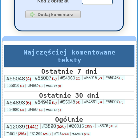
Kod z obrazka
Najczęściej komentowane
teksty
Ostatnie 7 dni
#55048
#55007
#54960
#55015
#55046
(4)
(3)
(2)
(2)
(2)
#55016
#54969
(1)
#54976
(1)
(1)
Ostatnie 30 dni
#54893
#54949
#55048
#54861
#55007
(6)
(5)
(4)
(3)
(3)
#54980
#54964
(3)
#54813
(3)
(3)
Ogólnie
#12039
#3890
#20916
#8676
(1441)
(526)
(399)
(315)
#8617
#31269
(293)
#716
(258)
#32804
(243)
(216)