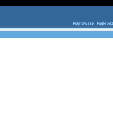
Najnowsze
Najleps