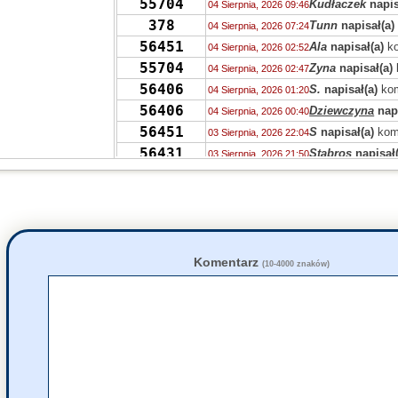
55704
Kudłaczek
napis
04 Sierpnia, 2026 09:46
378
Tunn
napisał(a)
04 Sierpnia, 2026 07:24
56451
Ala
napisał(a)
ko
04 Sierpnia, 2026 02:52
55704
Zyna
napisał(a)
04 Sierpnia, 2026 02:47
56406
S.
napisał(a)
kom
04 Sierpnia, 2026 01:20
56406
Dziewczyna
napi
04 Sierpnia, 2026 00:40
56451
S
napisał(a)
kom
03 Sierpnia, 2026 22:04
56431
Stabros
napisał(
03 Sierpnia, 2026 21:50
56405
Stabros
napisał(
03 Sierpnia, 2026 21:43
56406
Stabros
napisał(
03 Sierpnia, 2026 21:38
1349
Ahtoh
napisał(a
03 Sierpnia, 2026 12:00
56406
zdziwiony
napis
03 Sierpnia, 2026 11:44
56405
Marek
napisał(a
03 Sierpnia, 2026 10:09
Komentarz
(10-4000 znaków)
56402
Uvwp
napisał(a)
02 Sierpnia, 2026 14:15
56397
jolaw
napisał(a)
02 Sierpnia, 2026 11:22
56397
carlson
napisał(
01 Sierpnia, 2026 23:30
56405
Grejon
napisał(a
01 Sierpnia, 2026 22:34