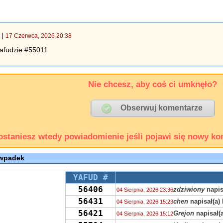
|
17 Czerwca, 2026 20:38
yafudzie #55011
Nie chcesz, aby coś ci umknęło?
ostaniesz wtedy powiadomienie jeśli pojawi się nowy ko
 wpadek
YAFUD #
56406
zdziwiony
napis
04 Sierpnia, 2026 23:36
56431
chen
napisał(a)
04 Sierpnia, 2026 15:23
56421
Grejon
napisał(a
04 Sierpnia, 2026 15:12