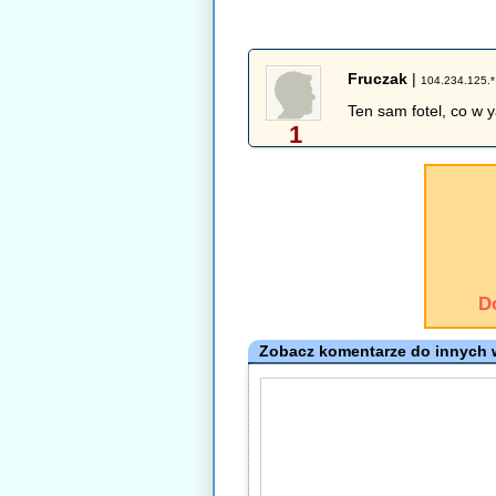
Fruczak
|
104.234.125.*
Ten sam fotel, co w 
1
D
Zobacz komentarze do innych