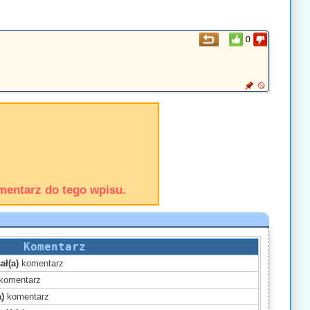
0
mentarz do tego wpisu.
Komentarz
ał(a)
komentarz
komentarz
)
komentarz