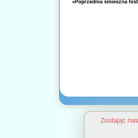
«Poprzednia śmieszna hist
Zostając na