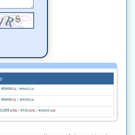
y
#56408
#56431
(2)
(2)
#56405
#56380
(3)
(3)
31269
#716
(258)
#32804
(243)
(216)