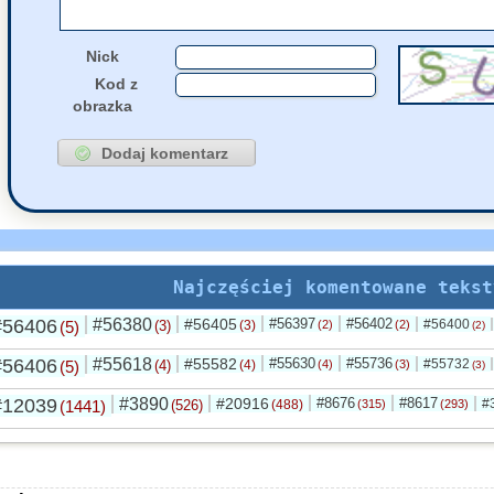
Nick
Kod z
obrazka
Najczęściej komentowane tekst
#56406
#56380
#56405
#56397
#56402
#56400
(5)
(3)
(3)
(2)
(2)
(2)
#56406
#55618
#55582
#55630
#55736
#55732
(5)
(4)
(4)
(4)
(3)
(3)
#12039
#3890
#20916
#8676
#8617
#
(1441)
(526)
(488)
(315)
(293)