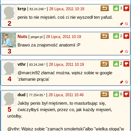
krrp
|
|
3
28 Lipca, 2011 10:18
83.24.248.*
penis to nie mięsień. coś ci nie wyszedł ten yafud.
2
Nuts
|
|
2
28 Lipca, 2011 10:19
pinger.pl
Brawo za znajomość anatomii :P
3
vthr
|
|
2
28 Lipca, 2011 10:19
83.24.248.*
@marcin92 złamać można. wpisz sobie w google
4
'złamanie prącia'
dud
|
|
0
28 Lipca, 2011 10:46
77.254.65.*
Jakby penis był mięśniem, to masturbując się,
5
ćwiczyłbyś mięsień, przez co, jak każdy mięsień,
urósłby.
@vthr: Wpisz sobie "zamach smoleński"albo "wielka stopa"w