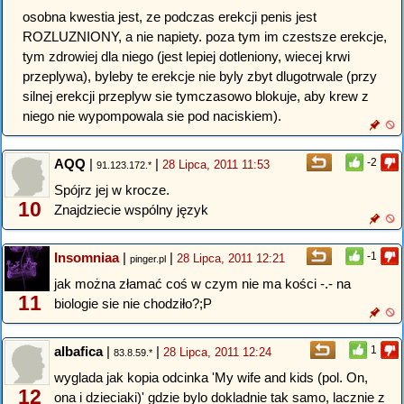
osobna kwestia jest, ze podczas erekcji penis jest
ROZLUZNIONY, a nie napiety. poza tym im czestsze erekcje,
tym zdrowiej dla niego (jest lepiej dotleniony, wiecej krwi
przeplywa), byleby te erekcje nie byly zbyt dlugotrwale (przy
silnej erekcji przeplyw sie tymczasowo blokuje, aby krew z
niego nie wypompowala sie pod naciskiem).
AQQ
|
|
-2
28 Lipca, 2011 11:53
91.123.172.*
Spójrz jej w krocze.
10
Znajdziecie wspólny język
Insomniaa
|
|
-1
28 Lipca, 2011 12:21
pinger.pl
jak można złamać coś w czym nie ma kości -.- na
11
biologie sie nie chodziło?;P
albafica
|
|
1
28 Lipca, 2011 12:24
83.8.59.*
wyglada jak kopia odcinka 'My wife and kids (pol. On,
12
ona i dzieciaki)' gdzie bylo dokladnie tak samo, lacznie z