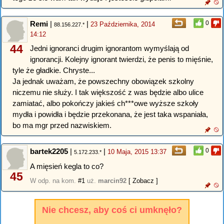
Remi
|
|
0
23 Października, 2014
88.156.227.*
14:12
44
Jedni ignoranci drugim ignorantom wymyślają od
ignorancji. Kolejny ignorant twierdzi, że penis to mięśnie,
tyle że gładkie. Chryste...
Ja jednak uważam, że powszechny obowiązek szkolny
niczemu nie służy. I tak większość z was będzie albo ulice
zamiatać, albo pokończy jakieś ch***owe wyższe szkoły
mydła i powidła i będzie przekonana, że jest taka wspaniała,
bo ma mgr przed nazwiskiem.
bartek2205
|
|
0
10 Maja, 2015 13:37
5.172.233.*
A mięsień kegla to co?
45
W odp. na kom.
#1
uż.
marcin92
[ Zobacz ]
Nie chcesz, aby coś ci umknęło?