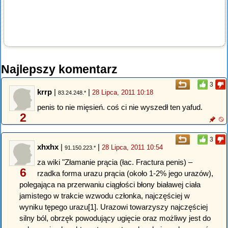
Najlepszy komentarz
3
krrp
|
|
28 Lipca, 2011 10:18
83.24.248.*
penis to nie mięsień. coś ci nie wyszedł ten yafud.
2
3
xhxhx
|
|
28 Lipca, 2011 10:54
91.150.223.*
za wiki "Złamanie prącia (łac. Fractura penis) –
6
rzadka forma urazu prącia (około 1-2% jego urazów),
polegająca na przerwaniu ciągłości błony białawej ciała
jamistego w trakcie wzwodu członka, najczęściej w
wyniku tępego urazu[1]. Urazowi towarzyszy najczęściej
silny ból, obrzęk powodujący ugięcie oraz możliwy jest do