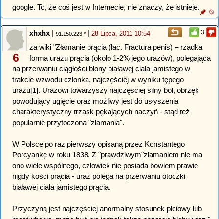
google. To, że coś jest w Internecie, nie znaczy, że istnieje.
xhxhx
|
|
3
28 Lipca, 2011 10:54
91.150.223.*
za wiki "Złamanie prącia (łac. Fractura penis) – rzadka
6
forma urazu prącia (około 1-2% jego urazów), polegająca
na przerwaniu ciągłości błony białawej ciała jamistego w
trakcie wzwodu członka, najczęściej w wyniku tępego
urazu[1]. Urazowi towarzyszy najczęściej silny ból, obrzęk
powodujący ugięcie oraz możliwy jest do usłyszenia
charakterystyczny trzask pękających naczyń - stąd też
popularnie przytoczona "złamania".
W Polsce po raz pierwszy opisaną przez Konstantego
Porcyankę w roku 1838. Z "prawdziwym"złamaniem nie ma
ono wiele wspólnego, człowiek nie posiada bowiem prawie
nigdy kości prącia - uraz polega na przerwaniu otoczki
białawej ciała jamistego prącia.
Przyczyną jest najczęściej anormalny stosunek płciowy lub