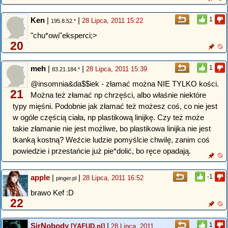
Ken
|
|
1
28 Lipca, 2011 15:22
195.8.52.*
"chu*owi"eksperci;>
20
meh
|
|
1
28 Lipca, 2011 15:39
83.21.184.*
@insomnia&da$$iek - złamać można NIE TYLKO kości.
21
Można też złamać np chrzęści, albo właśnie niektóre
typy mięśni. Podobnie jak złamać też możesz coś, co nie jest
w ogóle częścią ciała, np plastikową linijkę. Czy też może
takie złamanie nie jest możliwe, bo plastikowa linijka nie jest
tkanką kostną? Weźcie ludzie pomyślcie chwilę, zanim coś
powiedzie i przestańcie już pie*dolić, bo ręce opadają.
apple
|
|
-1
28 Lipca, 2011 16:52
pinger.pl
brawo Kef :D
22
SirNobody
|
1
[YAFUD.pl]
28 Lipca, 2011