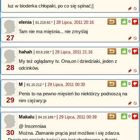
luz w bioderka chłopaki, po co się spinać;]
elenia
|
|
0
28 Lipca, 2011 20:16
81.219.92.*
Tam nie ma mięśnia... nie zmyślaj
27
hahah
|
|
0
28 Lipca, 2011 21:16
83.8.158.*
My też oglądamy tv. Ona,on i dziedziaki, jeden z
28
odcinków.
M
|
|
0
29 Lipca, 2011 00:30
81.15.212.*
Penis to na pewno mięsień bo niektórzy podnoszą na
29
nim ciężary;p
Makalu
|
|
0
29 Lipca, 2011 00:39
84.10.189.*
@ Insomniaa
30
Można. Złamanie prącia jest możliwe i się zdarza.
Prącie nie posiada kości i nie jest zbudowane z tkanki