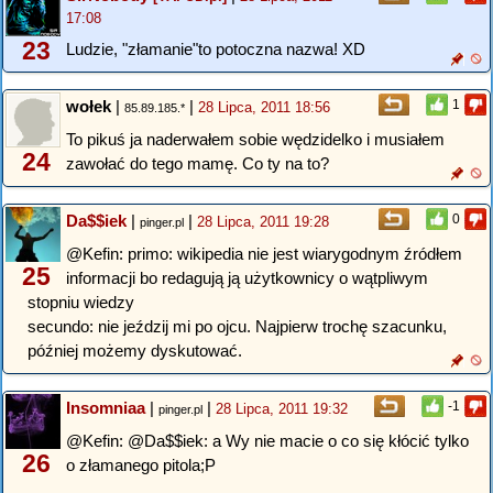
17:08
23
Ludzie, "złamanie"to potoczna nazwa! XD
wołek
|
|
1
28 Lipca, 2011 18:56
85.89.185.*
To pikuś ja naderwałem sobie wędzidelko i musiałem
24
zawołać do tego mamę. Co ty na to?
Da$$iek
|
|
0
28 Lipca, 2011 19:28
pinger.pl
@Kefin: primo: wikipedia nie jest wiarygodnym źródłem
25
informacji bo redagują ją użytkownicy o wątpliwym
stopniu wiedzy
secundo: nie jeździj mi po ojcu. Najpierw trochę szacunku,
później możemy dyskutować.
Insomniaa
|
|
-1
28 Lipca, 2011 19:32
pinger.pl
@Kefin: @Da$$iek: a Wy nie macie o co się kłócić tylko
26
o złamanego pitola;P