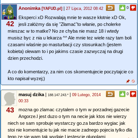
Anonimka
|
0
[YAFUD.pl]
27 Lipca, 2012 08:42
Eksperci xD Rozwalają mnie te wasze kłotnie xD Ok,
42
jesli załóżmy da się "Złamać"to włanie, po cholerke
mieszac w to matke? No ze chyba nie masz 18 i wtedy
musisz byc z nia u lekarza ^^ Ale mnie tez wiele razy tam boli
czasami wlaśnie po masturbacji czy stosunkach (jestem
kobieta) olewam to i po jakims czasie zazwyczaj na drugi
dzien przechodzi.
A co do komentarzy, za nim cos skomentujecie poczytajcie co
kto napisał wyzej;)
masuj dzika
|
|
0
09 Lutego, 2014
188.147.243.*
00:33
43
mozna go zlamac czytalem o tym w porzadnej gazecie
Angorze.I jest duzo o tym na necie jak ktos nie wierzy
niech se sam sprobuje wystarczy go.za bardzo wygiac jak
stoi nie komentujcie tu jak nie macie zadnego pojecia tylko dla
tego ze sie wam tak wydaje I jestescie glupolami