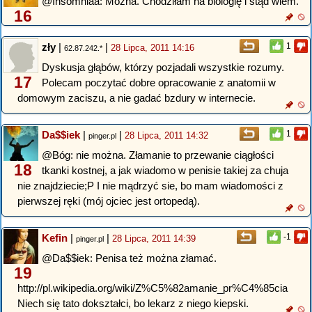
@Insomniaa: Można. Chodziłam na biologię i stąd wiem.
16
zły
|
|
1
28 Lipca, 2011 14:16
62.87.242.*
Dyskusja głąbów, którzy pozjadali wszystkie rozumy.
17
Polecam poczytać dobre opracowanie z anatomii w
domowym zaciszu, a nie gadać bzdury w internecie.
Da$$iek
|
|
1
28 Lipca, 2011 14:32
pinger.pl
@Bóg: nie można. Złamanie to przewanie ciągłości
18
tkanki kostnej, a jak wiadomo w penisie takiej za chuja
nie znajdziecie;P I nie mądrzyć sie, bo mam wiadomości z
pierwszej ręki (mój ojciec jest ortopedą).
Kefin
|
|
-1
28 Lipca, 2011 14:39
pinger.pl
@Da$$iek: Penisa też można złamać.
19
http://pl.wikipedia.org/wiki/Z%C5%82amanie_pr%C4%85cia
Niech się tato dokształci, bo lekarz z niego kiepski.