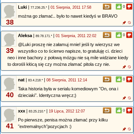
Luki
|
|
0
01 Sierpnia, 2011 17:58
77.236.25.*
można go złamać.. było to nawet kiedyś w BRAVO
38
Aleksa
|
|
0
01 Sierpnia, 2011 22:02
89.78.171.*
@Luki proszę nie załamuj mnie! jeśli ty wierzysz we
39
wszystko co to ścierwo napisze, to gratuluję ci. dzieci
neo i inne bachory z połową mózgu nie są mile widziane kiedy
to dorośli kłócą się czy można złamać pitola czy nie.
nat
|
|
0
08 Sierpnia, 2011 12:14
83.4.218.*
Taka historia była w serialu komediowym "On, ona i
40
dzieciaki". Identyczna wręcz;)
xxx
|
|
0
19 Lipca, 2012 12:07
83.25.210.*
Po pierwsze, penisa można złamać przy kilku
41
"extremalnych"pozycjach :)