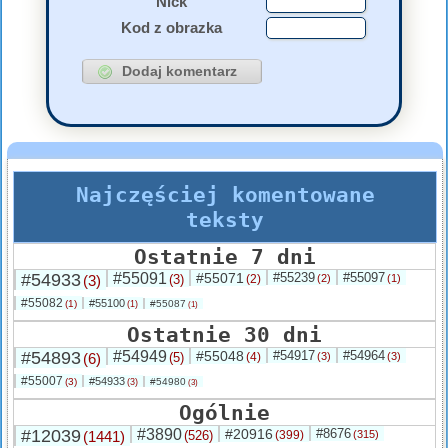
Nick
Kod z obrazka
Najczęściej komentowane
teksty
Ostatnie 7 dni
#54933
#55091
#55071
#55239
#55097
(3)
(3)
(2)
(2)
(1)
#55082
#55100
(1)
#55087
(1)
(1)
Ostatnie 30 dni
#54893
#54949
#55048
#54917
#54964
(6)
(5)
(4)
(3)
(3)
#55007
#54933
(3)
#54980
(3)
(3)
Ogólnie
#12039
#3890
#20916
#8676
(1441)
(526)
(399)
(315)