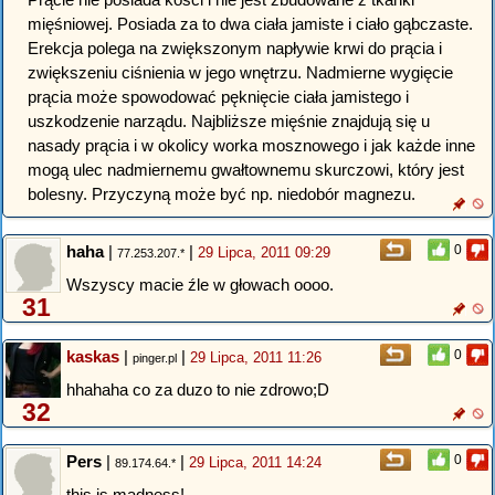
mięśniowej. Posiada za to dwa ciała jamiste i ciało gąbczaste.
Erekcja polega na zwiększonym napływie krwi do prącia i
zwiększeniu ciśnienia w jego wnętrzu. Nadmierne wygięcie
prącia może spowodować pęknięcie ciała jamistego i
uszkodzenie narządu. Najbliższe mięśnie znajdują się u
nasady prącia i w okolicy worka mosznowego i jak każde inne
mogą ulec nadmiernemu gwałtownemu skurczowi, który jest
bolesny. Przyczyną może być np. niedobór magnezu.
haha
|
|
0
29 Lipca, 2011 09:29
77.253.207.*
Wszyscy macie źle w głowach oooo.
31
kaskas
|
|
0
29 Lipca, 2011 11:26
pinger.pl
hhahaha co za duzo to nie zdrowo;D
32
Pers
|
|
0
29 Lipca, 2011 14:24
89.174.64.*
this is madness!