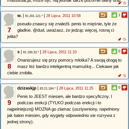
masturbacja, może być nią jednak także pozornie błahy uraz."
w.
|
|
1
28 Lipca, 2011 10:58
91.201.121.*
pseudo-znawcy się znaleźli. penis to mięśnie, tyle że
7
gładkie. @dud, uważasz, że jedząc więcej, rosną ci
jelita?
s
|
|
0
28 Lipca, 2011 11:10
81.190.32.*
Onanizujesz się przy pomocy młotka? A swoją drogą to
8
masz też bardzo inteligentną mamuśkę... Ciekawe jak
ciebie zrobiła.
dzizaskjp
|
|
0
28 Lipca, 2011 11:25
83.21.184.*
Penis to JEEST miesien, ale bardzo specyficzny. I
9
podczas erekcji (TYLKO podczas erekcji i to
najpelniejszej) MOZNA go zlamac (usztywniony, napelniony
jak balon miesien, gdy wygiety odpowiednio sie rozrywa z
jednej strony).