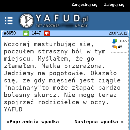
Zarejestruj się
Zaloguj się
#8650
1447
28.07.2011
1845
Wczoraj masturbując się,
45
poczułem straszny ból w tym
miejscu. Myślałem, że go
złamałem. Matka przerażona.
Jedziemy na pogotowie. Okazało
się, że gdy mięsień jest ciągle
"napinany"to może złapać bardzo
bolesny skurcz. Nie mogę teraz
spojrzeć rodzicielce w oczy.
YAFUD
«Poprzednia wpadka
Następna wpadka »