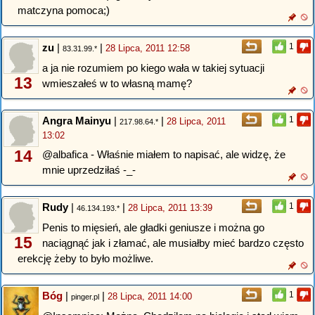
matczyna pomoca;)
zu
|
|
1
28 Lipca, 2011 12:58
83.31.99.*
a ja nie rozumiem po kiego wała w takiej sytuacji
13
wmieszałeś w to własną mamę?
Angra Mainyu
|
|
1
28 Lipca, 2011
217.98.64.*
13:02
14
@albafica - Właśnie miałem to napisać, ale widzę, że
mnie uprzedziłaś -_-
Rudy
|
|
1
28 Lipca, 2011 13:39
46.134.193.*
Penis to mięsień, ale gładki geniusze i można go
15
naciągnąć jak i złamać, ale musiałby mieć bardzo często
erekcję żeby to było możliwe.
Bóg
|
|
1
28 Lipca, 2011 14:00
pinger.pl