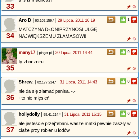
33
Aro D
|
|
1
29 Lipca, 2011 16:19
93.105.159.*
MATCZYNA DŁOŃ!PRZYNOSI ULGĘ
34
NAJWIĘKSZEMU ZŁAMASOWI!
many17
|
|
0
30 Lipca, 2011 14:44
pinger.pl
ty zboczncu
35
Shrew.
|
|
0
31 Lipca, 2011 14:43
82.177.224.*
nie da się złamać penisa. -.-
36
+to nie mięsień.
hollydolly
|
|
0
31 Lipca, 2011 16:15
95.41.214.*
ale jesteście przej*ebani. wasze matki pewnie zaszły w
37
ciąże przy robieniu lodów