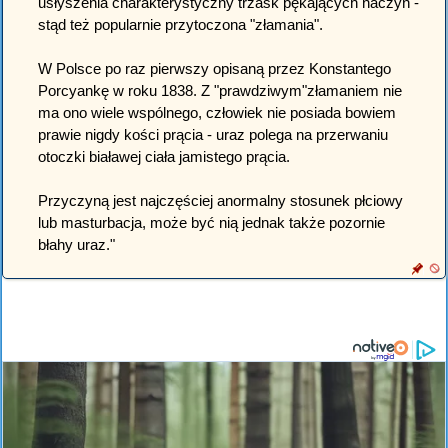
usłyszenia charakterystyczny trzask pękających naczyń -
stąd też popularnie przytoczona "złamania".
W Polsce po raz pierwszy opisaną przez Konstantego
Porcyankę w roku 1838. Z "prawdziwym"złamaniem nie
ma ono wiele wspólnego, człowiek nie posiada bowiem
prawie nigdy kości prącia - uraz polega na przerwaniu
otoczki białawej ciała jamistego prącia.
Przyczyną jest najczęściej anormalny stosunek płciowy
lub masturbacja, może być nią jednak także pozornie
błahy uraz."