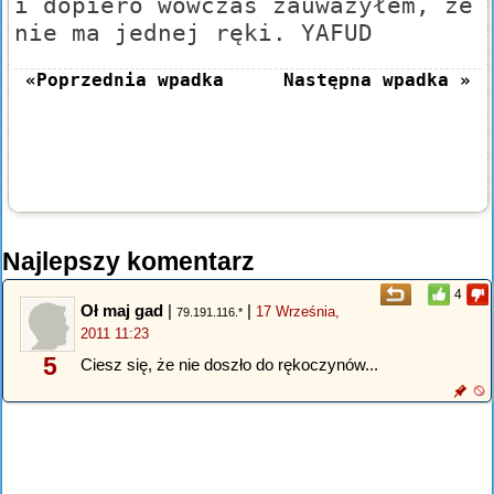
i dopiero wówczas zauważyłem, że
nie ma jednej ręki. YAFUD
«Poprzednia wpadka
Następna wpadka »
Najlepszy komentarz
4
Oł maj gad
|
|
17 Września,
79.191.116.*
2011 11:23
5
Ciesz się, że nie doszło do rękoczynów...