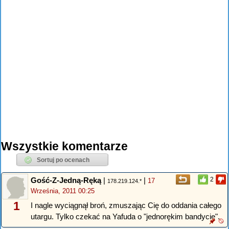
Wszystkie komentarze
Gość-Z-Jedną-Ręką
|
|
2
17
178.219.124.*
Września, 2011 00:25
1
I nagle wyciągnął broń, zmuszając Cię do oddania całego
utargu. Tylko czekać na Yafuda o "jednorękim bandycie".