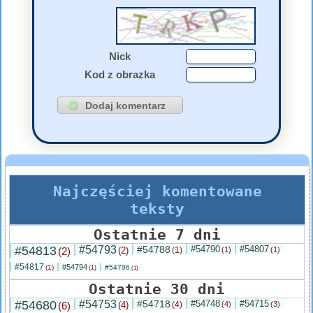
Nick
Kod z obrazka
Najczęściej komentowane
teksty
Ostatnie 7 dni
#54813
#54793
#54788
#54790
#54807
(2)
(2)
(1)
(1)
(1)
#54817
#54794
(1)
#54796
(1)
(1)
Ostatnie 30 dni
#54680
#54753
#54718
#54748
#54715
(6)
(4)
(4)
(4)
(3)