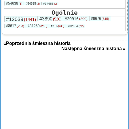
#54638
#54595
(3)
#54688
(2)
(2)
Ogólnie
#12039
#3890
#20916
#8676
(1441)
(526)
(399)
(315)
#8617
#31269
(293)
#716
(258)
#32804
(243)
(216)
«Poprzednia śmieszna historia
Następna śmieszna historia »