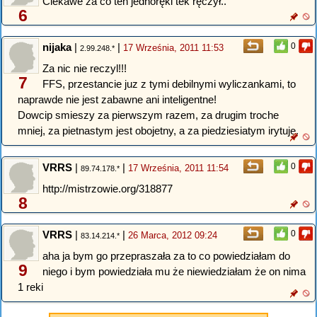
Ciekawe za co ten jednoręki tek ręczył..
6
nijaka
|
|
0
17 Września, 2011 11:53
2.99.248.*
Za nic nie reczyl!!!
7
FFS, przestancie juz z tymi debilnymi wyliczankami, to
naprawde nie jest zabawne ani inteligentne!
Dowcip smieszy za pierwszym razem, za drugim troche
mniej, za pietnastym jest obojetny, a za piedziesiatym irytuje.
VRRS
|
|
0
17 Września, 2011 11:54
89.74.178.*
http://mistrzowie.org/318877
8
VRRS
|
|
0
26 Marca, 2012 09:24
83.14.214.*
aha ja bym go przepraszała za to co powiedziałam do
9
niego i bym powiedziała mu że niewiedziałam że on nima
1 reki