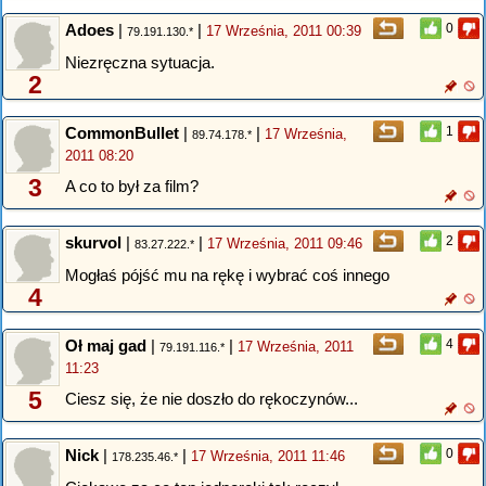
Adoes
|
|
0
17 Września, 2011 00:39
79.191.130.*
Niezręczna sytuacja.
2
CommonBullet
|
|
1
17 Września,
89.74.178.*
2011 08:20
3
A co to był za film?
skurvol
|
|
2
17 Września, 2011 09:46
83.27.222.*
Mogłaś pójść mu na rękę i wybrać coś innego
4
Oł maj gad
|
|
4
17 Września, 2011
79.191.116.*
11:23
5
Ciesz się, że nie doszło do rękoczynów...
Nick
|
|
0
17 Września, 2011 11:46
178.235.46.*