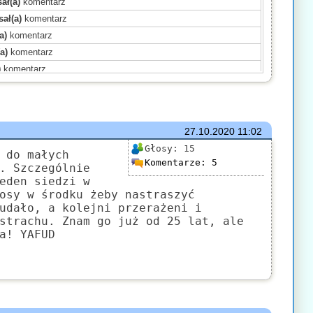
ał(a)
komentarz
ał(a)
komentarz
a)
komentarz
a)
komentarz
)
komentarz
)
komentarz
)
komentarz
)
komentarz
27.10.2020
11:02
ał(a)
komentarz
Głosy:
15
ał(a)
komentarz
 do małych
Komentarze:
5
. Szczególnie
komentarz
eden siedzi w
a)
komentarz
osy w środku żeby nastraszyć
sał(a)
komentarz
udało, a kolejni przerażeni i
strachu. Znam go już od 25 lat, ale
)
komentarz
a! YAFUD