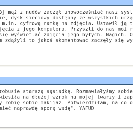
ój mąż z nudów zaczął unowocześniać nasz syst
ie, dysk sieciowy dostępny ze wszystkich urzą
 m.in. cyfrową ramkę na zdjęcia. Ustawił ją t
jęcia z jego komputera. Przyszli do nas moi r
się wyświetlać zdjęcia jego byłych. Nagich. O
m zdążyli to jakoś skomentować zaczęły się wy
tobusie starszą sąsiadkę. Rozmawiałyśmy sobie
wiesiła na dłużej wzrok na mojej twarzy i zap
y robię sobie makijaż. Potwierdziłam, na co o
mieć naprawdę sporą wadę". YAFUD