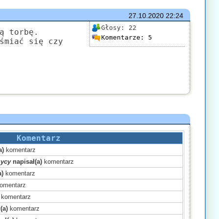
27.10.2020
22:24
Głosy:
22
ą torbę.
Komentarze:
5
śmiać się czy
Komentarz
a)
komentarz
zycy
napisał(a)
komentarz
a)
komentarz
omentarz
komentarz
(a)
komentarz