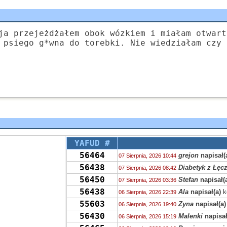
ja przejeżdżałem obok wózkiem i miałam otwart
 psiego g*wna do torebki. Nie wiedziałam czy 
YAFUD #
56464
grejon
napisał(
07 Sierpnia, 2026 10:44
56438
Diabetyk z Łęc
07 Sierpnia, 2026 08:42
56450
Stefan
napisał(
07 Sierpnia, 2026 03:36
56438
Ala
napisał(a)
k
06 Sierpnia, 2026 22:39
55603
Zyna
napisał(a)
06 Sierpnia, 2026 19:40
56430
Malenki
napisał
06 Sierpnia, 2026 15:19