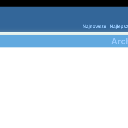
Najnowsze
Najleps
Arc