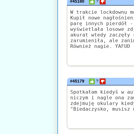
#45180
?
W trakcie lockdownu m
Kupił nowe nagłośnien
parę innych pierdół -
wyświetlała losowe zd
akurat wtedy zaczęły 
zarumieniła, ale zani
Również nagie. YAFUD
#45179
?
Spotkałam kiedyś w au
niczym i nagle ona za
zdejmuję okulary kied
"Biedaczysko, musisz 