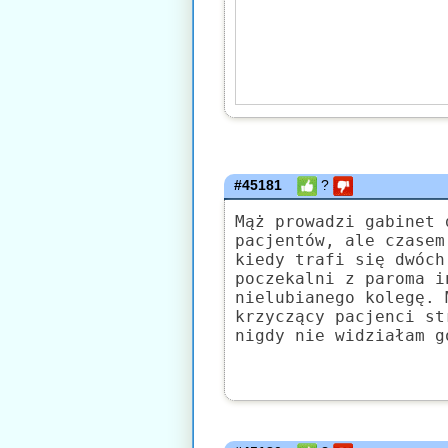
#45181
?
Mąż prowadzi gabinet 
pacjentów, ale czasem
kiedy trafi się dwóch
poczekalni z paroma i
nielubianego kolegę. 
krzyczący pacjenci st
nigdy nie widziałam g