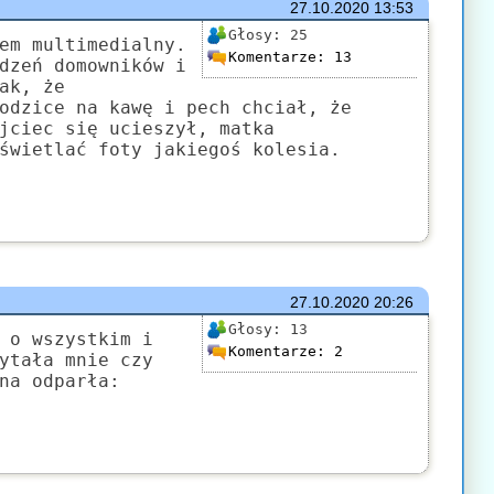
27.10.2020
13:53
Głosy:
25
em multimedialny.
Komentarze:
13
dzeń domowników i
ak, że
odzice na kawę i pech chciał, że
jciec się ucieszył, matka
świetlać foty jakiegoś kolesia.
27.10.2020
20:26
Głosy:
13
 o wszystkim i
Komentarze:
2
ytała mnie czy
na odparła: