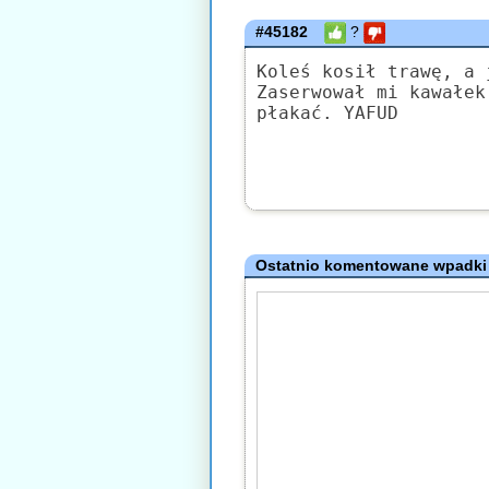
#45182
?
Koleś kosił trawę, a 
Zaserwował mi kawałek
płakać. YAFUD
Ostatnio komentowane wpadki