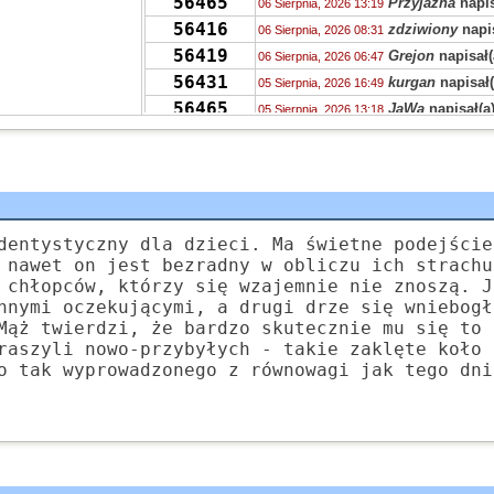
56465
Przyjazna
napis
06 Sierpnia, 2026 13:19
56416
zdziwiony
napis
06 Sierpnia, 2026 08:31
56419
Grejon
napisał(
06 Sierpnia, 2026 06:47
56431
kurgan
napisał(
05 Sierpnia, 2026 16:49
56465
JaWa
napisał(a
05 Sierpnia, 2026 13:18
56465
SUHH
napisał(a
05 Sierpnia, 2026 11:18
56451
PKRV
napisał(a
05 Sierpnia, 2026 10:29
56465
VQHK
napisał(a
05 Sierpnia, 2026 10:25
56465
zdziwiony
napis
05 Sierpnia, 2026 08:55
56406
zdziwiony
napis
dentystyczny dla dzieci. Ma świetne podejście
04 Sierpnia, 2026 23:36
 nawet on jest bezradny w obliczu ich strachu
56431
chen
napisał(a)
04 Sierpnia, 2026 15:23
 chłopców, którzy się wzajemnie nie znoszą. J
56421
Grejon
napisał(
04 Sierpnia, 2026 15:12
nnymi oczekującymi, a drugi drze się wniebogł
55704
Kudłaczek
napi
04 Sierpnia, 2026 09:46
Mąż twierdzi, że bardzo skutecznie mu się to 
378
raszyli nowo-przybyłych - takie zaklęte koło 
Tunn
napisał(a
04 Sierpnia, 2026 07:24
o tak wyprowadzonego z równowagi jak tego dni