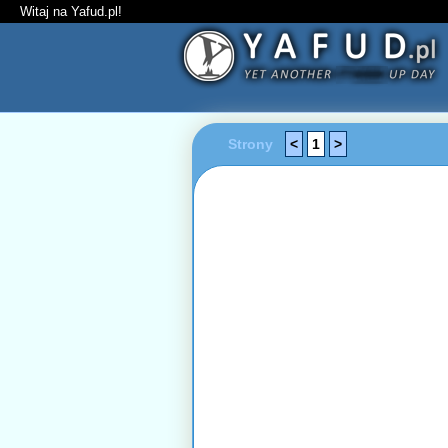
Witaj na Yafud.pl!
Strony
<
1
>