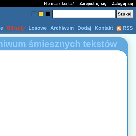
Nie masz konta?
Zarejestruj się
Zaloguj się
ze
Odrzuty
Losowe
Archiwum
Dodaj
Kontakt
RSS
hiwum śmiesznych tekstów