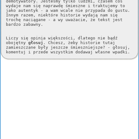
demotywatory. Jesteśmy tylko ludźmi, czasem coś
wydaje nam się naprawdę śmieszne i traktujemy to
jako autentyk - a wam wcale nie przypada do gustu.
Innym razem, niektóre historie wydają nam się
trochę naciągane - a wy uważacie, że tekst jest
bardzo zabawny.
Liczy się opinia większości, dlatego nie bądź
obojętny
głosuj
. Chcesz, żeby historie tutaj
zamieszczane były jeszcze śmieszniejsze? - głosuj,
komentuj i przede wszystkim dodawaj własne wpadki.