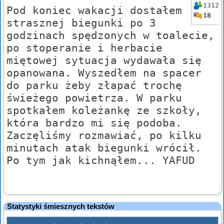
1312
Pod koniec wakacji dostałem
18
strasznej biegunki po 3
godzinach spędzonych w toalecie,
po stoperanie i herbacie
miętowej sytuacja wydawała się
opanowana. Wyszedłem na spacer
do parku żeby złapać trochę
świeżego powietrza. W parku
spotkałem koleżankę ze szkoły,
która bardzo mi się podoba.
Zaczęliśmy rozmawiać, po kilku
minutach atak biegunki wrócił.
Po tym jak kichnąłem... YAFUD
Statystyki śmiesznych tekstów