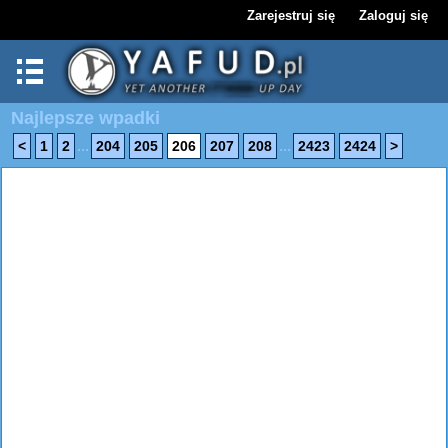
Zarejestruj się
Zaloguj się
Najlepsze wpadki
...
...
<
1
2
204
205
206
207
208
2423
2424
>