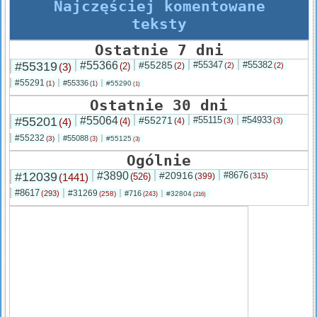
Najczęściej komentowane
teksty
Ostatnie 7 dni
#55319
#55366
#55285
#55347
#55382
(3)
(2)
(2)
(2)
(2)
#55291
#55336
(1)
#55290
(1)
(1)
Ostatnie 30 dni
#55201
#55064
#55271
#55115
#54933
(4)
(4)
(4)
(3)
(3)
#55232
#55088
(3)
#55125
(3)
(3)
Ogólnie
#12039
#3890
#20916
#8676
(1441)
(526)
(399)
(315)
#8617
#31269
(293)
#716
(258)
#32804
(243)
(216)