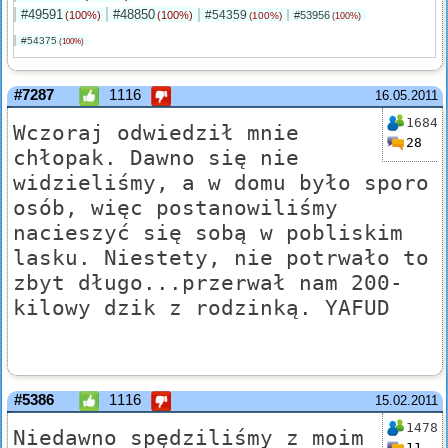
#49591
#48850
#54359
(100%)
(100%)
#53956
(100%)
(100%)
#54375
(100%)
#7287
1116
16.05.2011
1684
Wczoraj odwiedził mnie
28
chłopak. Dawno się nie
widzieliśmy, a w domu było sporo
osób, więc postanowiliśmy
nacieszyć się sobą w pobliskim
lasku. Niestety, nie potrwało to
zbyt długo...przerwał nam 200-
kilowy dzik z rodzinką. YAFUD
#5386
1116
15.02.2011
1478
Niedawno spędziliśmy z moim
11