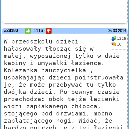
#28180
1116
05.03.2014
1226
W przedszkolu dzieci
10
hałasowały tłocząc się w
małej, wyposażonej tylko w dwie
kabiny i umywalki łazience.
Koleżanka nauczycielka ,
uspakajając dzieci poinstruowała
je, że może przebywać tu tylko
dwójka dzieci. Po pewnym czasie
przechodząc obok tejże łazienki
widzi zapłakanego chłopca,
stojącego pod drzwiami, mocno
zaplatającego nogi. Widać, że
bardzo potrzebuje z tej łazienki