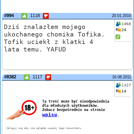
#994
1118
20.01.2010
1468
Dziś znalazłem mojego
24
ukochanego chomika Tofika.
Tofik uciekł z klatki 4
lata temu. YAFUD
#8382
1117
16.08.2011
1327
14