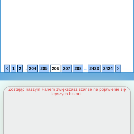
...
...
<
1
2
204
205
206
207
208
2423
2424
>
Zostając naszym Fanem zwiększasz szanse na pojawienie się
lepszych historii!