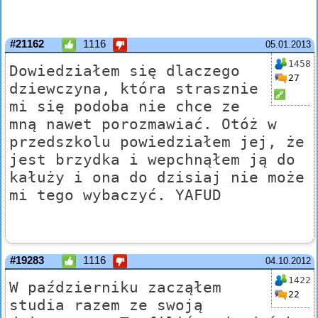
#21162
1116
05.01.2013
1458
Dowiedziałem się dlaczego
27
dziewczyna, która strasznie
mi się podoba nie chce ze
mną nawet porozmawiać. Otóż w
przedszkolu powiedziałem jej, że
jest brzydka i wepchnąłem ją do
kałuży i ona do dzisiaj nie może
mi tego wybaczyć. YAFUD
#19283
1116
04.10.2012
1422
W październiku zacząłem
22
studia razem ze swoją