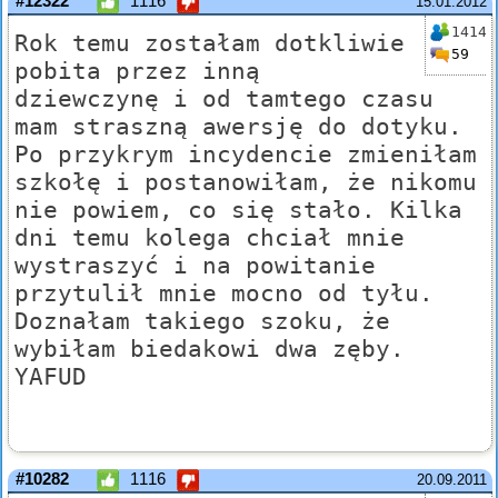
#12322
1116
15.01.2012
1414
Rok temu zostałam dotkliwie
59
pobita przez inną
dziewczynę i od tamtego czasu
mam straszną awersję do dotyku.
Po przykrym incydencie zmieniłam
szkołę i postanowiłam, że nikomu
nie powiem, co się stało. Kilka
dni temu kolega chciał mnie
wystraszyć i na powitanie
przytulił mnie mocno od tyłu.
Doznałam takiego szoku, że
wybiłam biedakowi dwa zęby.
YAFUD
#10282
1116
20.09.2011