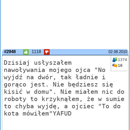
#2948
1118
02.08.2010
1374
Dzisiaj usłyszałem
10
nawoływania mojego ojca "No
wyjdź na dwór, tak ładnie i
gorąco jest. Nie będziesz się
kisić w domu". Nie miałem nic do
roboty to krzyknąłem, że w sumie
to chyba wyjdę, a ojciec "To do
kota mówiłem"YAFUD