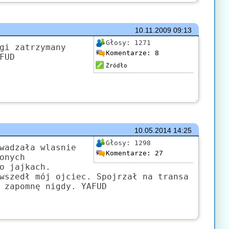
10.11.2009
09:13
Głosy:
1271
gi zatrzymany
Komentarze:
8
FUD
Źródło
10.05.2014
14:25
Głosy:
1298
wadzała wlasnie
Komentarze:
27
onych
o jajkach.
wszedł mój ojciec. Spojrzał na transa
 zapomnę nigdy. YAFUD