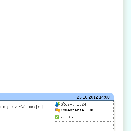
25.10.2012
14:00
Głosy:
1524
rną część mojej
Komentarze:
30
Źródło