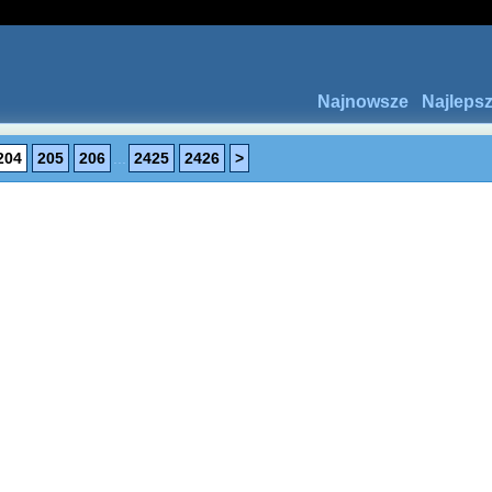
Najnowsze
Najleps
204
205
206
...
2425
2426
>