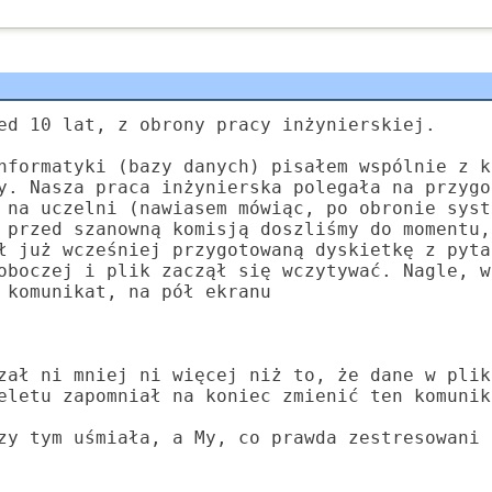
ed 10 lat, z obrony pracy inżynierskiej.
nformatyki (bazy danych) pisałem wspólnie z k
y. Nasza praca inżynierska polegała na przygo
 na uczelni (nawiasem mówiąc, po obronie syst
 przed szanowną komisją doszliśmy do momentu,
ł już wcześniej przygotowaną dyskietkę z pyta
oboczej i plik zaczął się wczytywać. Nagle, w
 komunikat, na pół ekranu
zał ni mniej ni więcej niż to, że dane w plik
eletu zapomniał na koniec zmienić ten komunik
zy tym uśmiała, a My, co prawda zestresowani 