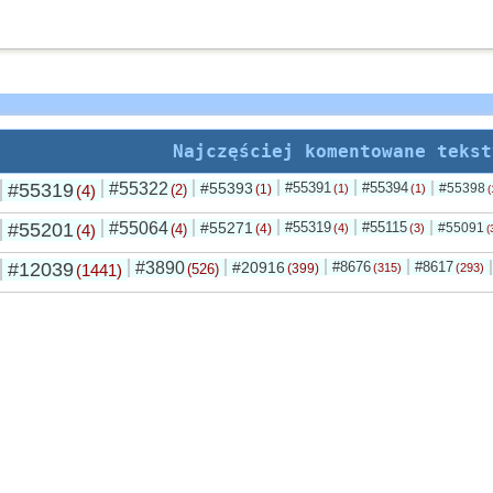
Najczęściej komentowane tekst
#55319
#55322
#55393
#55391
#55394
#55398
(4)
(2)
(1)
(1)
(1)
(
#55201
#55064
#55271
#55319
#55115
#55091
(4)
(4)
(4)
(4)
(3)
(
#12039
#3890
#20916
#8676
#8617
(1441)
(526)
(399)
(315)
(293)