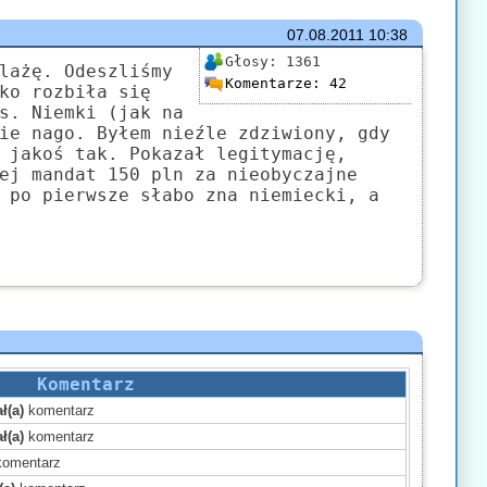
07.08.2011
10:38
Głosy:
1361
lażę. Odeszliśmy
Komentarze:
42
ko rozbiła się
s. Niemki (jak na
ie nago. Byłem nieźle zdziwiony, gdy
 jakoś tak. Pokazał legitymację,
ej mandat 150 pln za nieobyczajne
 po pierwsze słabo zna niemiecki, a
Komentarz
ł(a)
komentarz
ł(a)
komentarz
omentarz