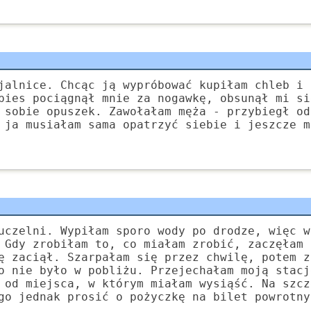
jalnice. Chcąc ją wypróbować kupiłam chleb i 
pies pociągnął mnie za nogawkę, obsunął mi si
 sobie opuszek. Zawołałam męża - przybiegł od
 ja musiałam sama opatrzyć siebie i jeszcze m
uczelni. Wypiłam sporo wody po drodze, więc w
 Gdy zrobiłam to, co miałam zrobić, zaczęłam 
ę zaciął. Szarpałam się przez chwilę, potem z
o nie było w pobliżu. Przejechałam moją stacj
 od miejsca, w którym miałam wysiąść. Na szcz
go jednak prosić o pożyczkę na bilet powrotny