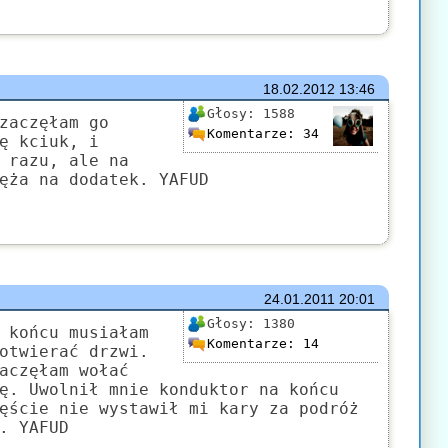
18.02.2012
13:46
Głosy:
1588
zaczęłam go
Komentarze:
34
ę kciuk, i
 razu, ale na
ęża na dodatek. YAFUD
24.01.2011
20:01
Głosy:
1380
 końcu musiałam
Komentarze:
14
otwierać drzwi.
aczęłam wołać
ę. Uwolnił mnie konduktor na końcu
ęście nie wystawił mi kary za podróż
. YAFUD