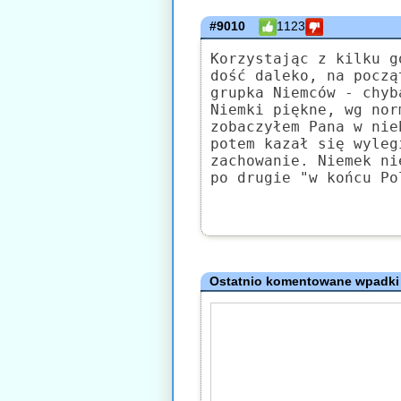
#9010
1123
Korzystając z kilku g
dość daleko, na począ
grupka Niemców - chyb
Niemki piękne, wg nor
zobaczyłem Pana w nie
potem kazał się wyleg
zachowanie. Niemek ni
po drugie "w końcu Po
Ostatnio komentowane wpadki