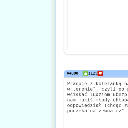
#4000
1123
Pracuję z koleżanką n
w terenie", czyli po 
wciskać ludziom ubezp
nam jakiś młody chłop
odpowiedział (chcąc z
poczeka na zewnątrz".