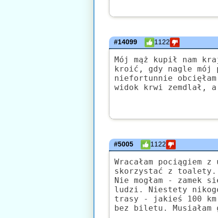
#14099
1122
Mój mąż kupił nam kra
kroić, gdy nagle mój 
niefortunnie obcięłam
widok krwi zemdlał, a
#5005
1122
Wracałam pociągiem z 
skorzystać z toalety.
Nie mogłam - zamek si
ludzi. Niestety nikog
trasy - jakieś 100 km
bez biletu. Musiałam 