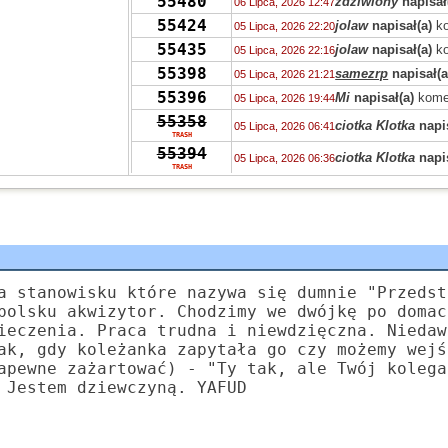
55480
zdziwiony
napisał
06 Lipca, 2026 12:47
55424
jolaw
napisał(a)
ko
05 Lipca, 2026 22:20
55435
jolaw
napisał(a)
ko
05 Lipca, 2026 22:16
55398
samezrp
napisał(a
05 Lipca, 2026 21:21
55396
Mi
napisał(a)
kome
05 Lipca, 2026 19:44
55358
ciotka Klotka
napis
05 Lipca, 2026 06:41
TRASH
55394
ciotka Klotka
napis
05 Lipca, 2026 06:36
TRASH
55319
Peppone
napisał(a
04 Lipca, 2026 15:04
55393
Peppone
napisał(a
04 Lipca, 2026 15:03
55422
Peppone
napisał(a
04 Lipca, 2026 15:02
55322
wasp
napisał(a)
ko
03 Lipca, 2026 15:31
55322
zdziwiony
napisał
03 Lipca, 2026 10:41
a stanowisku które nazywa się dumnie "Przedst
55319
Grejon
napisał(a)
02 Lipca, 2026 13:57
polsku akwizytor. Chodzimy we dwójkę po domac
55347
ieczenia. Praca trudna i niewdzięczna. Niedaw
Bzhevxh
napisał(a
02 Lipca, 2026 11:46
ak, gdy koleżanka zapytała go czy możemy wejś
55319
Alice
napisał(a)
ko
02 Lipca, 2026 10:42
apewne zażartować) - "Ty tak, ale Twój kolega
55319
Grejon
napisał(a)
02 Lipca, 2026 06:10
 Jestem dziewczyną. YAFUD
55391
Szejk Wave
napisa
01 Lipca, 2026 15:19