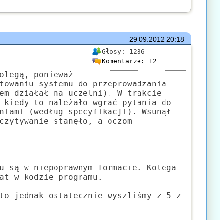
29.09.2012
20:18
Głosy:
1286
Komentarze:
12
olegą, ponieważ
towaniu systemu do przeprowadzania
em działał na uczelni). W trakcie
 kiedy to należało wgrać pytania do
niami (według specyfikacji). Wsunął
czytywanie stanęło, a oczom
u są w niepoprawnym formacie. Kolega
at w kodzie programu.
to jednak ostatecznie wyszliśmy z 5 z