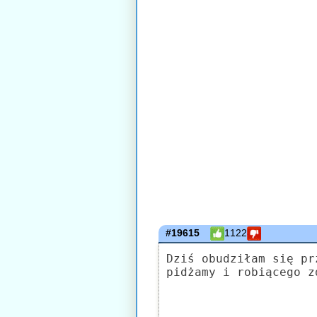
#19615
1122
Dziś obudziłam się pr
pidżamy i robiącego z