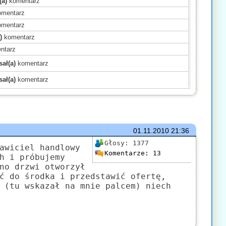
(a)
komentarz
mentarz
mentarz
)
komentarz
ntarz
ał(a)
komentarz
ał(a)
komentarz
)
komentarz
)
komentarz
)
komentarz
mentarz
01.11.2010
21:36
(a)
komentarz
Głosy:
1377
awiciel handlowy
Komentarze:
13
komentarz
h i próbujemy
no drzwi otworzył
)
komentarz
ć do środka i przedstawić ofertę,
mentarz
 (tu wskazał na mnie palcem) niech
komentarz
ł(a)
komentarz