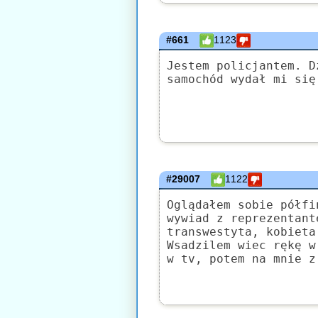
#661
1123
Jestem policjantem. D
samochód wydał mi się
#29007
1122
Oglądałem sobie półfi
wywiad z reprezentant
transwestyta, kobieta
Wsadzilem wiec rękę w
w tv, potem na mnie z