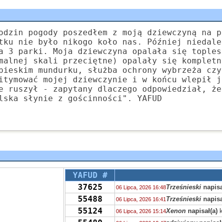
odzin pogody poszedłem z moją dziewczyną na p
tku nie było nikogo koło nas. Później niedale
a 3 parki. Moja dziewczyna opalała się toples
malnej skali przeciętne) opalały się kompletn
bieskim mundurku, służba ochrony wybrzeża czy
itymować mojej dziewczynie i w końcu wlepił j
e ruszył - zapytany dlaczego odpowiedział, że
lska słynie z gościnności". YAFUD
YAFUD #
37625
Trześnieski
napisa
06 Lipca, 2026 16:48
55488
Trześnieski
napisa
06 Lipca, 2026 16:41
55124
Xenon
napisał(a)
k
06 Lipca, 2026 15:14