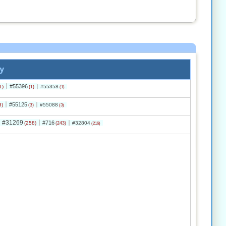
y
#55396
1)
#55358
(1)
(1)
#55125
3)
#55088
(3)
(3)
#31269
#716
(258)
#32804
(243)
(216)