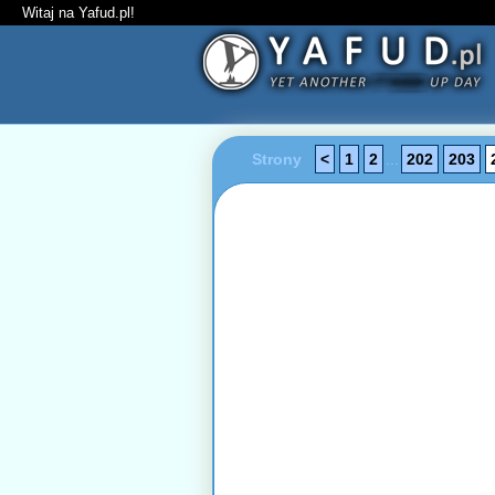
Witaj na Yafud.pl!
Strony
<
1
2
...
202
203