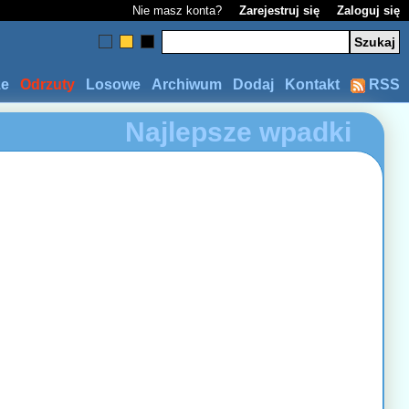
Nie masz konta?
Zarejestruj się
Zaloguj się
ze
Odrzuty
Losowe
Archiwum
Dodaj
Kontakt
RSS
Najlepsze wpadki