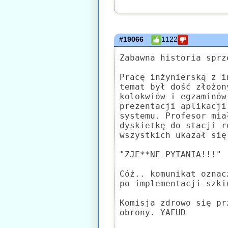
#19066
1122
Zabawna historia sprz
Pracę inżynierską z i
temat był dość złożon
kolokwiów i egzaminów
prezentacji aplikacji
systemu. Profesor mia
dyskietkę do stacji r
wszystkich ukazał się
"ZJE**NE PYTANIA!!!"
Cóż.. komunikat oznac
po implementacji szki
Komisja zdrowo się pr
obrony. YAFUD