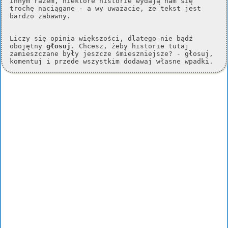
Innym razem, niektóre historie wydają nam się
trochę naciągane - a wy uważacie, że tekst jest
bardzo zabawny.
Liczy się opinia większości, dlatego nie bądź
obojętny
głosuj
. Chcesz, żeby historie tutaj
zamieszczane były jeszcze śmieszniejsze? - głosuj,
komentuj i przede wszystkim dodawaj własne wpadki.