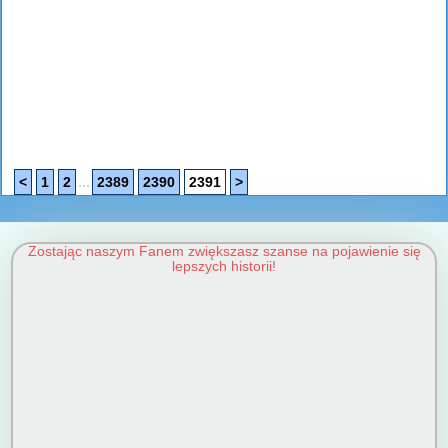
...
<
1
2
2389
2390
2391
>
Zostając naszym Fanem zwiększasz szanse na pojawienie się
lepszych historii!