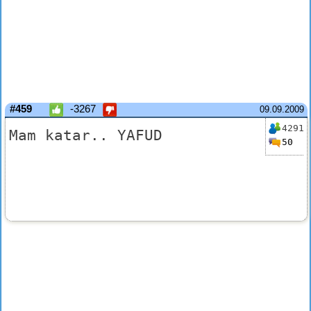
#459
-3267
09.09.2009
4291
Mam katar.. YAFUD
50