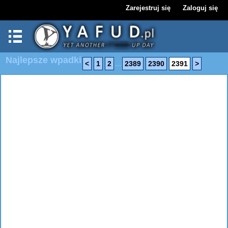
Zarejestruj się
Zaloguj się
Najlepsze wpadki
...
<
1
2
2389
2390
2391
>