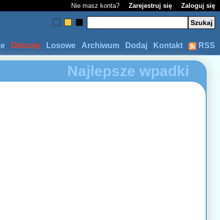
Nie masz konta?
Zarejestruj się
Zaloguj się
ze
Odrzuty
Losowe
Archiwum
Dodaj
Kontakt
RSS
Najlepsze wpadki