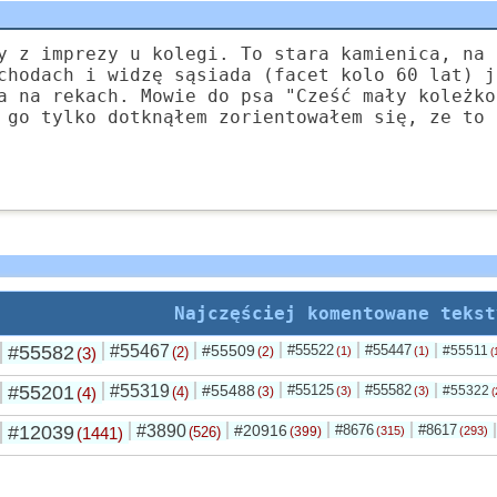
y z imprezy u kolegi. To stara kamienica, na 
chodach i widzę sąsiada (facet kolo 60 lat) j
a na rekach. Mowie do psa "Cześć mały koleżko
 go tylko dotknąłem zorientowałem się, ze to 
Najczęściej komentowane tekst
#55582
#55467
#55509
#55522
#55447
#55511
(3)
(2)
(2)
(1)
(1)
(
#55201
#55319
#55488
#55125
#55582
#55322
(4)
(4)
(3)
(3)
(3)
(
#12039
#3890
#20916
#8676
#8617
(1441)
(526)
(399)
(315)
(293)