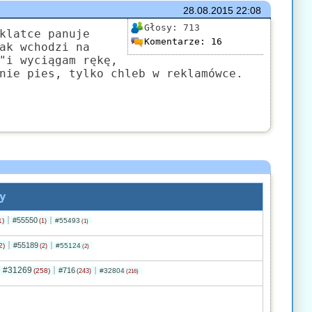
28.08.2015
22:08
Głosy:
713
klatce panuje
Komentarze:
16
ak wchodzi na
"i wyciągam rękę,
nie pies, tylko chleb w reklamówce.
y
#55550
1)
#55493
(1)
(1)
#55189
2)
#55124
(2)
(2)
#31269
#716
(258)
#32804
(243)
(216)