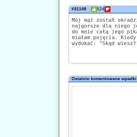
#31149
524
Mój mąż został okradz
najgorsze dla niego j
do mnie całą jego pik
miałam pojęcia. Kiedy
wydukać: "Skąd wiesz?
Ostatnio komentowane wpadki