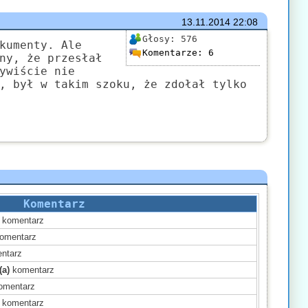
13.11.2014
22:08
Głosy:
576
kumenty. Ale
Komentarze:
6
ny, że przesłał
ywiście nie
, był w takim szoku, że zdołał tylko
Komentarz
komentarz
omentarz
ntarz
(a)
komentarz
omentarz
komentarz