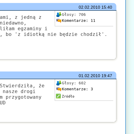
02.02.2010
15:40
Głosy:
706
ami, z jedną z
Komentarze:
11
niedawno,
liłam egzaminy i
, bo 'z idiotką nie będzie chodził'.
01.02.2010
19:47
Głosy:
602
Stwierdziła, że
Komentarze:
3
 nasze drogi
m przygotowany
Źródło
UD