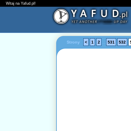
Witaj na Yafud.pl!
Strony
<
1
2
...
531
532