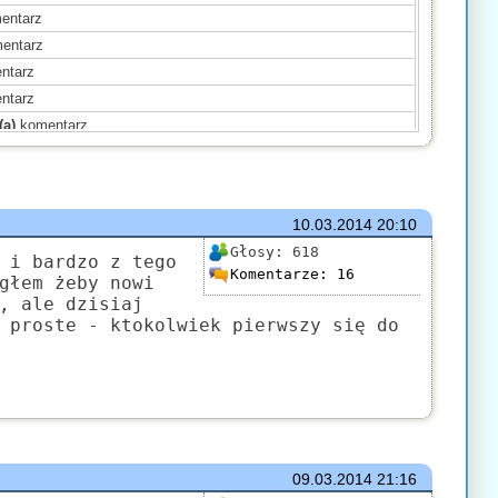
entarz
entarz
ntarz
ntarz
(a)
komentarz
mentarz
mentarz
(a)
komentarz
10.03.2014
20:10
komentarz
Głosy:
618
omentarz
 i bardzo z tego
Komentarze:
16
głem żeby nowi
(a)
komentarz
, ale dzisiaj
ntarz
 proste - ktokolwiek pierwszy się do
mentarz
ntarz
09.03.2014
21:16