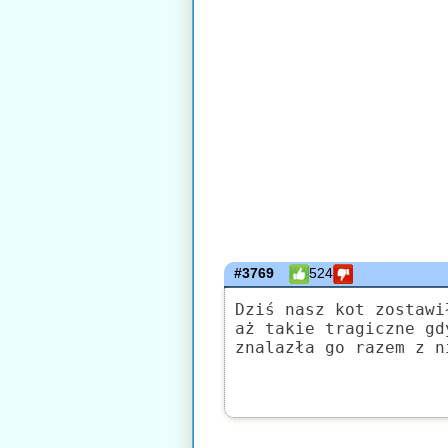
#3769
524
Dziś nasz kot zostawi
aż takie tragiczne gd
znalazła go razem z n