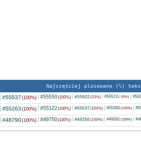
Najczęściej plusowane (%) teks
#55537
#55550
#55502
#55513
#55
(100%)
(100%)
(33%)
(-33%)
#55263
#55122
#55537
#55350
#5
(100%)
(100%)
(100%)
(100%)
#48790
#49750
#49256
#49591
#4
(100%)
(100%)
(100%)
(100%)