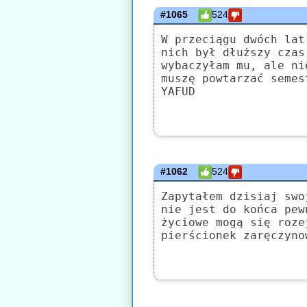
#1065
524
W przeciągu dwóch lat
nich był dłuższy czas
wybaczyłam mu, ale ni
muszę powtarzać semes
YAFUD
#1062
524
Zapytałem dzisiaj swo
nie jest do końca pew
życiowe mogą się roze
pierścionek zaręczyno