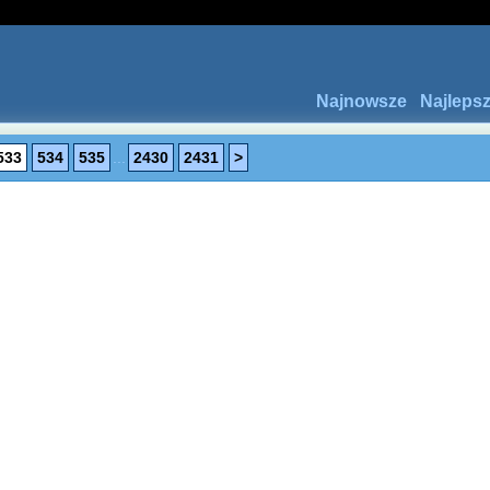
Najnowsze
Najleps
533
534
535
...
2430
2431
>