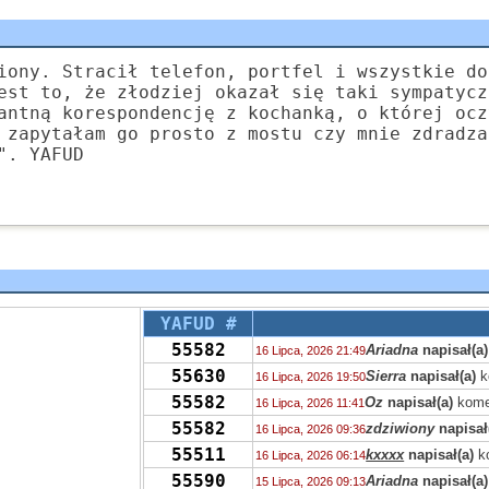
iony. Stracił telefon, portfel i wszystkie do
est to, że złodziej okazał się taki sympatycz
antną korespondencję z kochanką, o której ocz
 zapytałam go prosto z mostu czy mnie zdradza
". YAFUD
YAFUD #
55582
Ariadna
napisał(a)
16 Lipca, 2026 21:49
55630
Sierra
napisał(a)
k
16 Lipca, 2026 19:50
55582
Oz
napisał(a)
kome
16 Lipca, 2026 11:41
55582
zdziwiony
napisał
16 Lipca, 2026 09:36
55511
kxxxx
napisał(a)
k
16 Lipca, 2026 06:14
55590
Ariadna
napisał(a)
15 Lipca, 2026 09:13