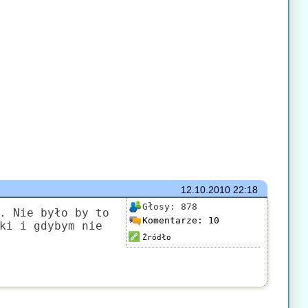
12.10.2010
22:18
Głosy:
878
. Nie było by to
Komentarze:
10
ki i gdybym nie
Źródło