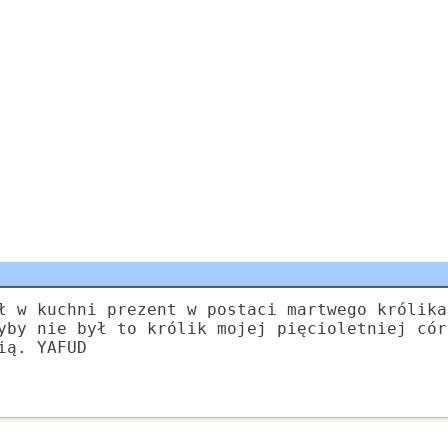
ł w kuchni prezent w postaci martwego królika
yby nie był to królik mojej pięcioletniej cór
ią. YAFUD