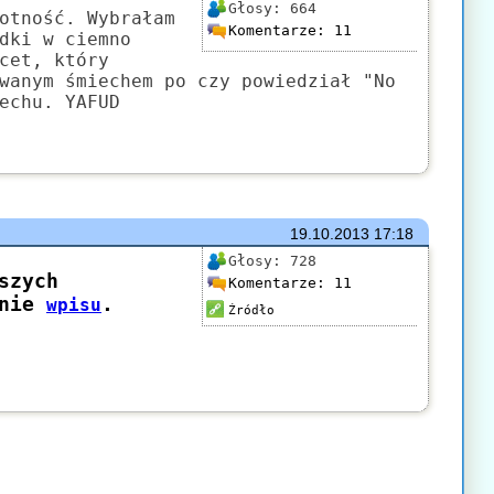
Głosy:
664
otność. Wybrałam
Komentarze:
11
dki w ciemno
cet, który
wanym śmiechem po czy powiedział "No
echu. YAFUD
19.10.2013
17:18
Głosy:
728
Komentarze:
11
Źródło