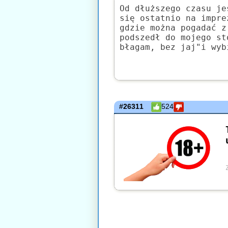
Od dłuższego czasu je
się ostatnio na impre
gdzie można pogadać z
podszedł do mojego st
błagam, bez jaj"i wyb
#26311
524