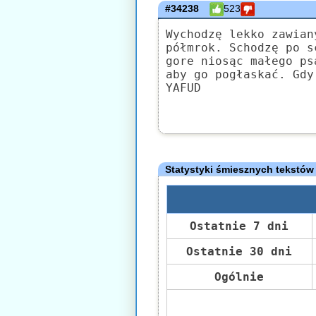
#34238
523
Wychodzę lekko zawian
półmrok. Schodzę po s
gore niosąc małego ps
aby go pogłaskać. Gdy
YAFUD
Statystyki śmiesznych tekstów
Ostatnie 7 dni
Ostatnie 30 dni
Ogólnie