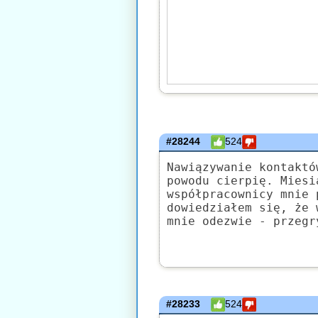
#28244
524
Nawiązywanie kontaktó
powodu cierpię. Miesi
współpracownicy mnie 
dowiedziałem się, że 
mnie odezwie - przegr
#28233
524