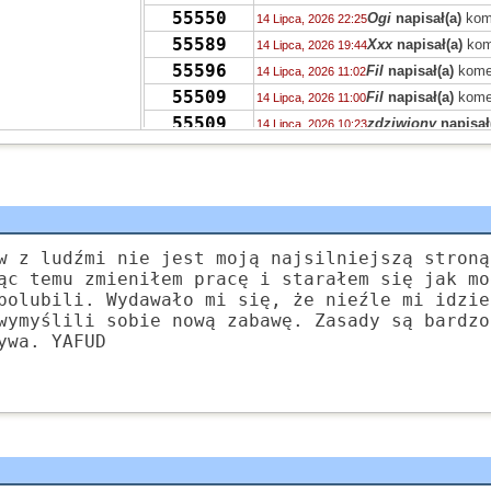
55550
Ogi
napisał(a)
kom
14 Lipca, 2026 22:25
55589
Xxx
napisał(a)
kom
14 Lipca, 2026 19:44
55596
Fil
napisał(a)
kome
14 Lipca, 2026 11:02
55509
Fil
napisał(a)
kome
14 Lipca, 2026 11:00
55509
zdziwiony
napisał
14 Lipca, 2026 10:23
55447
nuda
napisał(a)
ko
13 Lipca, 2026 19:55
55522
jolaw
napisał(a)
ko
13 Lipca, 2026 08:03
55551
zdziwiony
napisał
12 Lipca, 2026 10:26
55555
Grejon
napisał(a)
12 Lipca, 2026 03:08
55474
Grejon
napisał(a)
k
w z ludźmi nie jest moją najsilniejszą stroną
11 Lipca, 2026 19:07
ąc temu zmieniłem pracę i starałem się jak mo
55467
Tricksteros
napisał
11 Lipca, 2026 11:41
polubili. Wydawało mi się, że nieźle mi idzie
55467
M.
napisał(a)
kome
10 Lipca, 2026 23:38
wymyślili sobie nową zabawę. Zasady są bardzo
55493
jolaw
napisał(a)
ko
10 Lipca, 2026 19:59
ywa. YAFUD
55452
Pu
napisał(a)
kome
10 Lipca, 2026 10:40