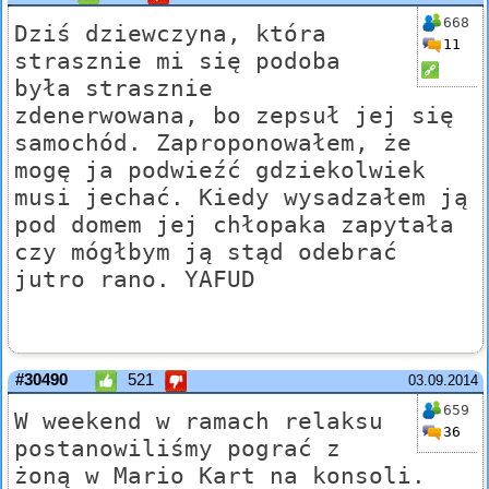
668
Dziś dziewczyna, która
11
strasznie mi się podoba
była strasznie
zdenerwowana, bo zepsuł jej się
samochód. Zaproponowałem, że
mogę ja podwieźć gdziekolwiek
musi jechać. Kiedy wysadzałem ją
pod domem jej chłopaka zapytała
czy mógłbym ją stąd odebrać
jutro rano. YAFUD
#30490
521
03.09.2014
659
W weekend w ramach relaksu
36
postanowiliśmy pograć z
żoną w Mario Kart na konsoli.