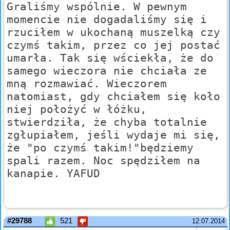
Graliśmy wspólnie. W pewnym
momencie nie dogadaliśmy się i
rzuciłem w ukochaną muszelką czy
czymś takim, przez co jej postać
umarła. Tak się wściekła, że do
samego wieczora nie chciała ze
mną rozmawiać. Wieczorem
natomiast, gdy chciałem się koło
niej położyć w łóżku,
stwierdziła, że chyba totalnie
zgłupiałem, jeśli wydaje mi się,
że "po czymś takim!"będziemy
spali razem. Noc spędziłem na
kanapie. YAFUD
#29788
521
12.07.2014