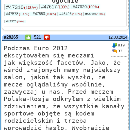
Ogólnie
#47310
#47617
#47620
(100%)
(100%)
(100%)
#47578
#47553
#46496
(100%)
(100%)
#54889
(100%)
(100%)
#47570
(100%)
#28265
521
12.03.2014
819
Podczas Euro 2012
33
ekscytowałem się meczami
jak większość facetów. Jako, że
wśród znajomych mamy największy
salon, jakoś tak wyszło, że
mecze oglądaliśmy wspólnie,
zazwyczaj u nas. Przed meczem
Polska-Rosja odkryłem z wielkim
zdziwieniem, że wszystkie kanały
sportowe objęte są kodem
rodzicielskim i trzeba
wprowadzić hasło. Wyobraźcie