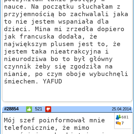
nauce. Na początku słuchałam z
przyjemnością bo zachwalali jaka
to nie jestem wspaniała dla
dzieci. Mina mi zrzedła dopiero
jak francuska dodała, że
największym plusem jest to, że
jestem taka nieatrakcyjna i
nieurodziwa bo to był główny
czynnik żeby się zgodziła na
nianie, po czym oboje wybuchnęli
śmiechem. YAFUD
#28854
521
25.04.2014
681
Mój szef poinformował mnie
7
telefonicznie, że mimo