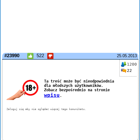
#23990
522
25.05.2013
1200
22