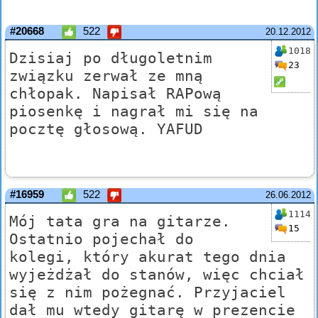
#20668
522
20.12.2012
1018
Dzisiaj po długoletnim
23
związku zerwał ze mną
chłopak. Napisał RAPową
piosenkę i nagrał mi się na
pocztę głosową. YAFUD
#16959
522
26.06.2012
1114
Mój tata gra na gitarze.
15
Ostatnio pojechał do
kolegi, który akurat tego dnia
wyjeżdżał do stanów, więc chciał
się z nim pożegnać. Przyjaciel
dał mu wtedy gitarę w prezencie