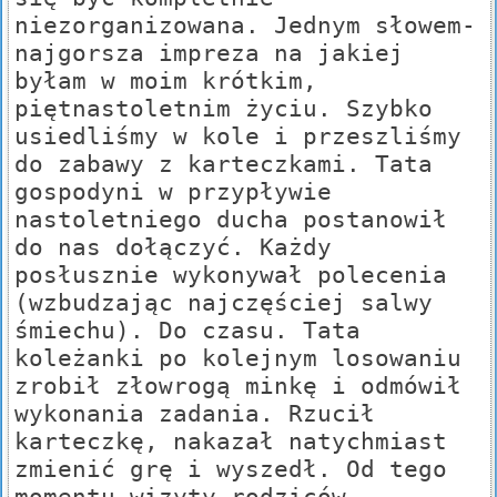
niezorganizowana. Jednym słowem-
najgorsza impreza na jakiej
byłam w moim krótkim,
piętnastoletnim życiu. Szybko
usiedliśmy w kole i przeszliśmy
do zabawy z karteczkami. Tata
gospodyni w przypływie
nastoletniego ducha postanowił
do nas dołączyć. Każdy
posłusznie wykonywał polecenia
(wzbudzając najczęściej salwy
śmiechu). Do czasu. Tata
koleżanki po kolejnym losowaniu
zrobił złowrogą minkę i odmówił
wykonania zadania. Rzucił
karteczkę, nakazał natychmiast
zmienić grę i wyszedł. Od tego
momentu wizyty rodziców