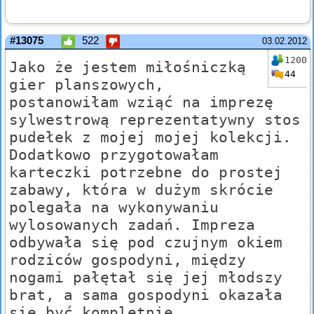
#13075
522
03.02.2012
1200
Jako że jestem miłośniczką
44
gier planszowych,
postanowiłam wziąć na imprezę
sylwestrową reprezentatywny stos
pudełek z mojej mojej kolekcji.
Dodatkowo przygotowałam
karteczki potrzebne do prostej
zabawy, która w dużym skrócie
polegała na wykonywaniu
wylosowanych zadań. Impreza
odbywała się pod czujnym okiem
rodziców gospodyni, między
nogami pałętał się jej młodszy
brat, a sama gospodyni okazała
się być kompletnie