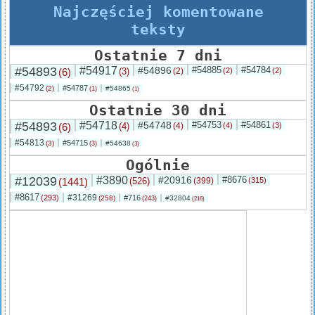
Najczęściej komentowane
teksty
Ostatnie 7 dni
#54893
#54917
#54896
#54885
#54784
(6)
(3)
(2)
(2)
(2)
#54792
#54787
(2)
#54865
(1)
(1)
Ostatnie 30 dni
#54893
#54718
#54748
#54753
#54861
(6)
(4)
(4)
(4)
(3)
#54813
#54715
(3)
#54638
(3)
(3)
Ogólnie
#12039
#3890
#20916
#8676
(1441)
(526)
(399)
(315)
#8617
#31269
(293)
#716
(258)
#32804
(243)
(216)