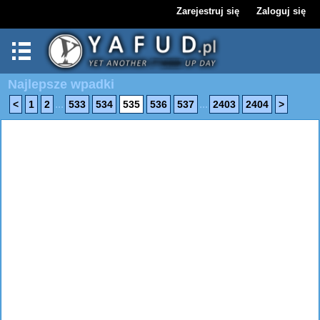
Zarejestruj się
Zaloguj się
Najlepsze wpadki
...
...
<
1
2
533
534
535
536
537
2403
2404
>