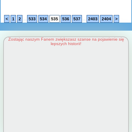
...
...
<
1
2
533
534
535
536
537
2403
2404
>
Zostając naszym Fanem zwiększasz szanse na pojawienie się
lepszych historii!