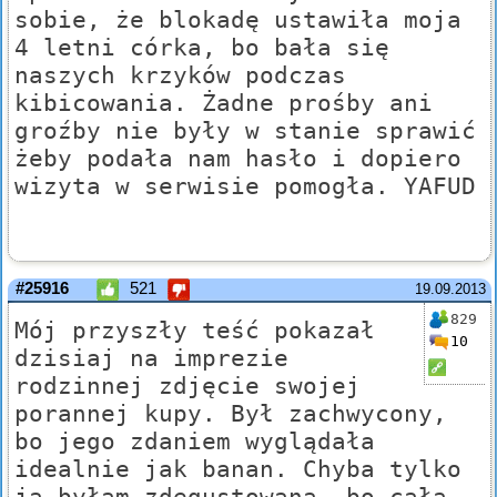
sobie, że blokadę ustawiła moja
4 letni córka, bo bała się
naszych krzyków podczas
kibicowania. Żadne prośby ani
groźby nie były w stanie sprawić
żeby podała nam hasło i dopiero
wizyta w serwisie pomogła. YAFUD
#25916
521
19.09.2013
829
Mój przyszły teść pokazał
10
dzisiaj na imprezie
rodzinnej zdjęcie swojej
porannej kupy. Był zachwycony,
bo jego zdaniem wyglądała
idealnie jak banan. Chyba tylko
ja byłam zdegustowana, bo cała