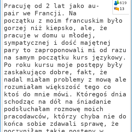
619
Pracuję od 2 lat jako au-
13
pair we Francji. Na
początku z moim francuskim było
gorzej niż kiepsko, ale, że
pracuje w domu u młodej,
sympatycznej i dość majętnej
pary to zaproponowali mi od razu
na samym początku kurs językowy.
Po roku kursu moje postępy były
zaskakująco dobre, fakt, że
nadal miałam problemy z mową ale
rozumiałam większość tego co
ktoś do mnie mówi. Któregoś dnia
schodząc na dół na śniadanie
podsłuchałam rozmowę moich
pracodawców, którzy chyba nie do
końca sobie zdawali sprawę, że
poczyniłam takie postępy w