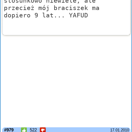
stosunkowo niewiele, ale
przecież mój braciszek ma
dopiero 9 lat... YAFUD
#979
522
17.01.2010