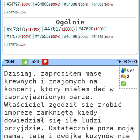
#54797
#54808
#54888
(100%)
(100%)
#54801
(100%)
(100%)
#54740
(100%)
Ogólnie
#47310
#47617
#47620
(100%)
(100%)
(100%)
#47578
#47553
#46496
(100%)
(100%)
#54889
(100%)
(100%)
#47570
(100%)
#284
523
16.08.2009
697
Dzisiaj, zaprosiłem masę
2
krewnych i znajomych na
koncert, który miałem dać w
zaprzyjaźnionym barze.
Właściciel zgodził się zrobić
imprezę zamkniętą kiedy
dowiedział się ile ludzi
przyjdzie. Ostatecznie poza moją
mamą, tatą i dwójką kuzynów nie