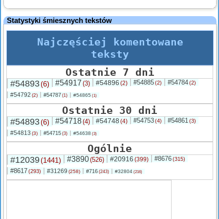
Statystyki śmiesznych tekstów
Najczęściej komentowane
teksty
Ostatnie 7 dni
#54893
#54917
#54896
#54885
#54784
(6)
(3)
(2)
(2)
(2)
#54792
#54787
(2)
#54865
(1)
(1)
Ostatnie 30 dni
#54893
#54718
#54748
#54753
#54861
(6)
(4)
(4)
(4)
(3)
#54813
#54715
(3)
#54638
(3)
(3)
Ogólnie
#12039
#3890
#20916
#8676
(1441)
(526)
(399)
(315)
#8617
#31269
(293)
#716
(258)
#32804
(243)
(216)