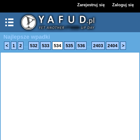
Zarejestruj się
Zaloguj się
Najlepsze wpadki
...
...
<
1
2
532
533
534
535
536
2403
2404
>