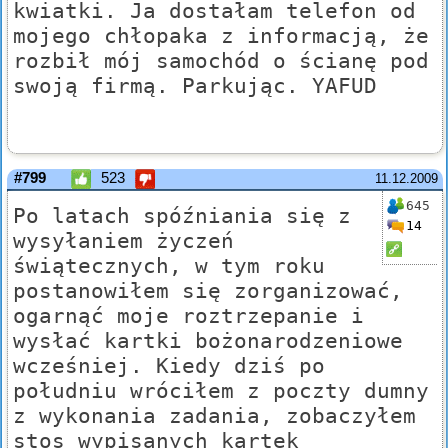
kwiatki. Ja dostałam telefon od
mojego chłopaka z informacją, że
rozbił mój samochód o ścianę pod
swoją firmą. Parkując. YAFUD
#799
523
11.12.2009
645
Po latach spóźniania się z
14
wysyłaniem życzeń
świątecznych, w tym roku
postanowiłem się zorganizować,
ogarnąć moje roztrzepanie i
wysłać kartki bożonarodzeniowe
wcześniej. Kiedy dziś po
południu wróciłem z poczty dumny
z wykonania zadania, zobaczyłem
stos wypisanych kartek