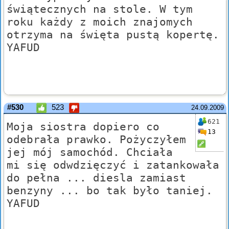
świątecznych na stole. W tym
roku każdy z moich znajomych
otrzyma na święta pustą kopertę.
YAFUD
#530
523
24.09.2009
621
Moja siostra dopiero co
13
odebrała prawko. Pożyczyłem
jej mój samochód. Chciała
mi się odwdzięczyć i zatankowała
do pełna ... diesla zamiast
benzyny ... bo tak było taniej.
YAFUD