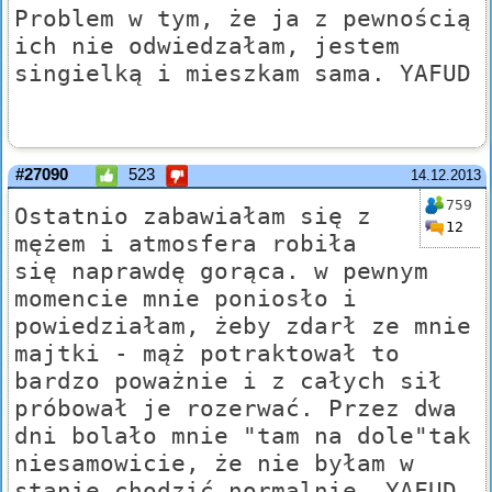
Problem w tym, że ja z pewnością
ich nie odwiedzałam, jestem
singielką i mieszkam sama. YAFUD
#27090
523
14.12.2013
759
Ostatnio zabawiałam się z
12
mężem i atmosfera robiła
się naprawdę gorąca. w pewnym
momencie mnie poniosło i
powiedziałam, żeby zdarł ze mnie
majtki - mąż potraktował to
bardzo poważnie i z całych sił
próbował je rozerwać. Przez dwa
dni bolało mnie "tam na dole"tak
niesamowicie, że nie byłam w
stanie chodzić normalnie. YAFUD