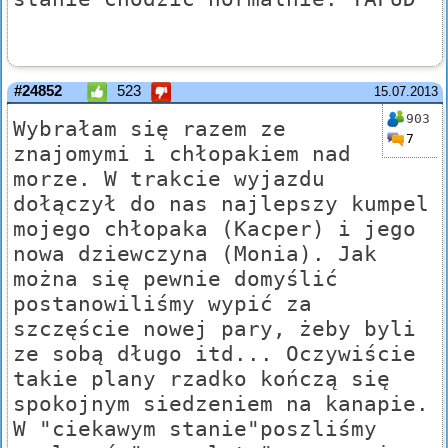
#24852
523
15.07.2013
903
Wybrałam się razem ze
7
znajomymi i chłopakiem nad
morze. W trakcie wyjazdu
dołączył do nas najlepszy kumpel
mojego chłopaka (Kacper) i jego
nowa dziewczyna (Monia). Jak
można się pewnie domyślić
postanowiliśmy wypić za
szczęście nowej pary, żeby byli
ze sobą długo itd... Oczywiście
takie plany rzadko kończą się
spokojnym siedzeniem na kanapie.
W "ciekawym stanie"poszliśmy