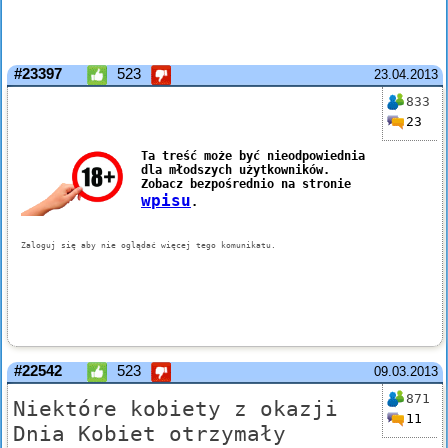
#23397
523
23.04.2013
833
23
#22542
523
09.03.2013
871
Niektóre kobiety z okazji
11
Dnia Kobiet otrzymały