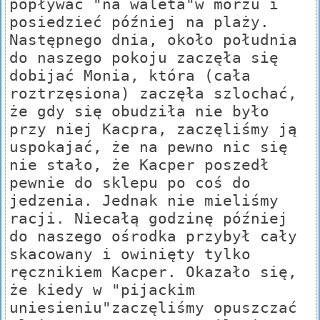
popływać "na waleta"w morzu i
posiedzieć później na plaży.
Następnego dnia, około południa
do naszego pokoju zaczęła się
dobijać Monia, która (cała
roztrzęsiona) zaczęła szlochać,
że gdy się obudziła nie było
przy niej Kacpra, zaczęliśmy ją
uspokajać, że na pewno nic się
nie stało, że Kacper poszedł
pewnie do sklepu po coś do
jedzenia. Jednak nie mieliśmy
racji. Niecałą godzinę później
do naszego ośrodka przybył cały
skacowany i owinięty tylko
ręcznikiem Kacper. Okazało się,
że kiedy w "pijackim
uniesieniu"zaczęliśmy opuszczać