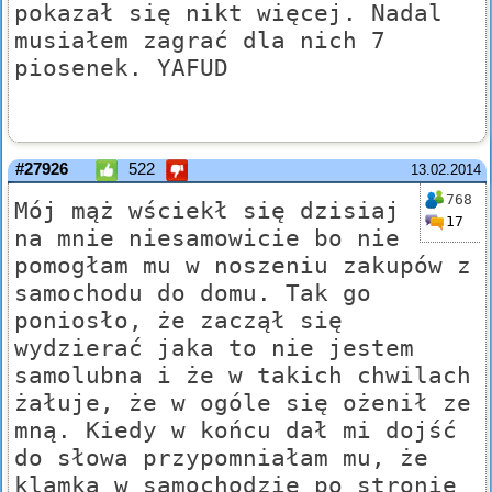
pokazał się nikt więcej. Nadal
musiałem zagrać dla nich 7
piosenek. YAFUD
#27926
522
13.02.2014
768
Mój mąż wściekł się dzisiaj
17
na mnie niesamowicie bo nie
pomogłam mu w noszeniu zakupów z
samochodu do domu. Tak go
poniosło, że zaczął się
wydzierać jaka to nie jestem
samolubna i że w takich chwilach
żałuje, że w ogóle się ożenił ze
mną. Kiedy w końcu dał mi dojść
do słowa przypomniałam mu, że
klamka w samochodzie po stronie