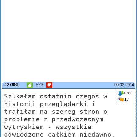
#27881
523
09.02.2014
803
Szukałam ostatnio czegoś w
17
historii przeglądarki i
trafiłam na szereg stron o
problemie z przedwczesnym
wytryskiem - wszystkie
odwiedzone całkiem niedawno.