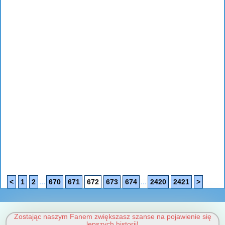
...
...
<
1
2
670
671
672
673
674
2420
2421
>
Zostając naszym Fanem zwiększasz szanse na pojawienie się
lepszych historii!