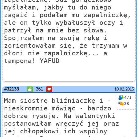
myślałam, jakby tu do niego
zagaić i podałam mu zapalniczkę,
ale on tylko wybałuszył oczy i
patrzył na mnie bez słowa.
Spojrzałam na swoją rękę i
zorientowałam się, że trzymam w
dłoni nie zapalniczkę... a
tampona! YAFUD
#32133
361
10.02.2015
471
Mam siostrę bliźniaczkę i -
23
nieskromnie mówiąc - bardzo
dobrze rysuję. Na walentynki
postanowiłam wręczyć jej oraz
jej chłopakowi ich wspólny