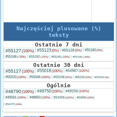
Najczęściej plusowane (%)
teksty
Ostatnie 7 dni
#55127
#55123
#55128
#55180
(100%)
(0%)
(0%)
(0%)
#55146
#55292
(-33%)
#55145
(-33%)
#55190
(-100%)
(-100%)
Ostatnie 30 dni
#55127
#55018
#54987
(100%)
(100%)
(100%)
#55033
#55046
#55248
(100%)
(100%)
#55226
(50%)
#55036
(33%)
(0%)
Ogólnie
#48790
#49750
#49256
(100%)
(100%)
(100%)
#49591
#48850
#54359
(100%)
(100%)
#53956
(100%)
(100%)
#54375
(100%)