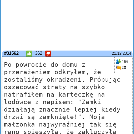
#31562
362
21.12.2014
460
Po powrocie do domu z
20
przerażeniem odkryłem, że
zostaliśmy okradzeni. Próbując
oszacować straty na szybko
natrafiłem na karteczkę na
lodówce z napisem: "Zamki
działają znacznie lepiej kiedy
drzwi są zamknięte!". Moja
małżonka najwyraźniej tak się
rano spieszyła, że zakluczyła