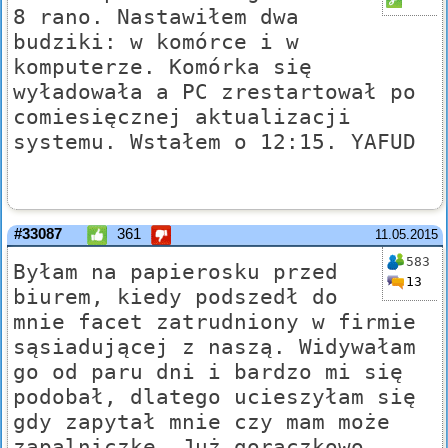
8 rano. Nastawiłem dwa
budziki: w komórce i w
komputerze. Komórka się
wyładowała a PC zrestartował po
comiesięcznej aktualizacji
systemu. Wstałem o 12:15. YAFUD
#33087
361
11.05.2015
583
Byłam na papierosku przed
13
biurem, kiedy podszedł do
mnie facet zatrudniony w firmie
sąsiadującej z naszą. Widywałam
go od paru dni i bardzo mi się
podobał, dlatego ucieszyłam się
gdy zapytał mnie czy mam może
zapalniczkę. Już gorączkowo