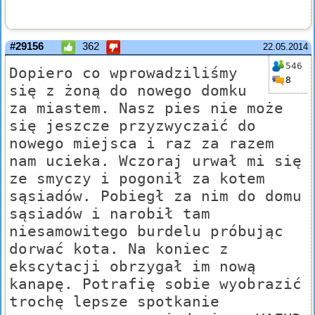
#29156
362
22.05.2014
546
Dopiero co wprowadziliśmy
8
się z żoną do nowego domku
za miastem. Nasz pies nie może
się jeszcze przyzwyczaić do
nowego miejsca i raz za razem
nam ucieka. Wczoraj urwał mi się
ze smyczy i pogonił za kotem
sąsiadów. Pobiegł za nim do domu
sąsiadów i narobił tam
niesamowitego burdelu próbując
dorwać kota. Na koniec z
ekscytacji obrzygał im nową
kanapę. Potrafię sobie wyobrazić
trochę lepsze spotkanie