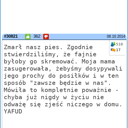
#30821
362
08.10.2014
510
Zmarł nasz pies. Zgodnie
17
stwierdziliśmy, że fajnie
byłoby go skremować. Moja mama
zasugerowała, żebyśmy dosypywali
jego prochy do posiłków i w ten
sposób "zawsze będzie w nas".
Mówiła to kompletnie poważnie -
chyba już nigdy w życiu nie
odważę się zjeść niczego w domu.
YAFUD