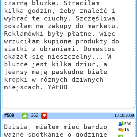
czarną bluzkę. Straciłam
kilka godzin, żeby znaleźć i
wybrać te ciuchy. Szczęśliwa
poszłam na zakupy do marketu.
Reklamówki były płatne, więc
wrzuciłam kupione produkty do
siatki z ubraniami. Domestos
okazał się nieszczelny... W
bluzce jest kilka dziur, a
jeansy mają paskudne białe
kropki w różnych dziwnych
miejscach. YAFUD
#589
362
13.10.2009
530
Dzisiaj miałem mieć bardzo
16
ważne spotkanie o godzinie