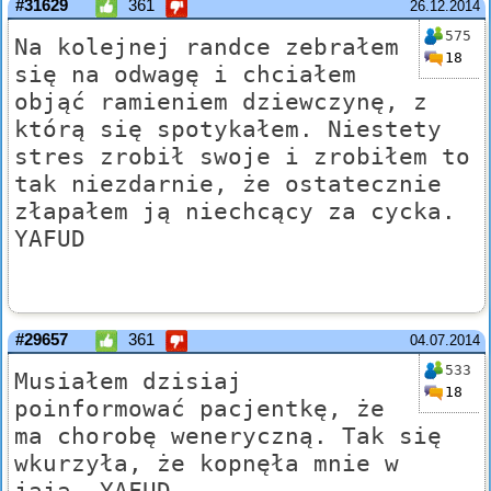
#31629
361
26.12.2014
575
Na kolejnej randce zebrałem
18
się na odwagę i chciałem
objąć ramieniem dziewczynę, z
którą się spotykałem. Niestety
stres zrobił swoje i zrobiłem to
tak niezdarnie, że ostatecznie
złapałem ją niechcący za cycka.
YAFUD
#29657
361
04.07.2014
533
Musiałem dzisiaj
18
poinformować pacjentkę, że
ma chorobę weneryczną. Tak się
wkurzyła, że kopnęła mnie w
jaja. YAFUD