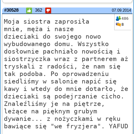
#30528
362
07.09.2014
486
Moja siostra zaprosiła
8
mnie, męża i nasze
dzieciaki do swojego nowo
wybudowanego domu. Wszystko
dosłownie pachniało nowością i
siostrzyczka wraz z partnerem aż
tryskali z radości, że nam się
tak podoba. Po oprowadzeniu
siedliśmy w salonie napić się
kawy i wtedy do mnie dotarło, że
dzieciaki są podejrzanie cicho.
Znaleźliśmy je na piętrze,
leżące na pięknym grubym
dywanie... z nożyczkami w ręku
bawiące się "we fryzjera". YAFUD