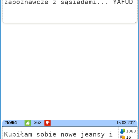
zapoznawcze z sąsiadami... YAFUD
#5964
362
15.03.2011
1068
Kupiłam sobie nowe jeansy i
16