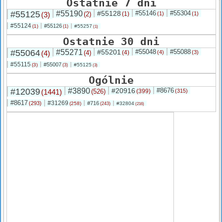
Ostatnie 7 dni
#55125
#55190
#55128
#55146
#55304
(3)
(2)
(1)
(1)
(1)
#55124
#55126
(1)
#55257
(1)
(1)
Ostatnie 30 dni
#55064
#55271
#55201
#55048
#55088
(4)
(4)
(4)
(4)
(3)
#55115
#55007
(3)
#55125
(3)
(3)
Ogólnie
#12039
#3890
#20916
#8676
(1441)
(526)
(399)
(315)
#8617
#31269
(293)
#716
(258)
#32804
(243)
(216)