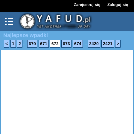
Zarejestruj się
Zaloguj się
Najlepsze wpadki
...
...
<
1
2
670
671
672
673
674
2420
2421
>