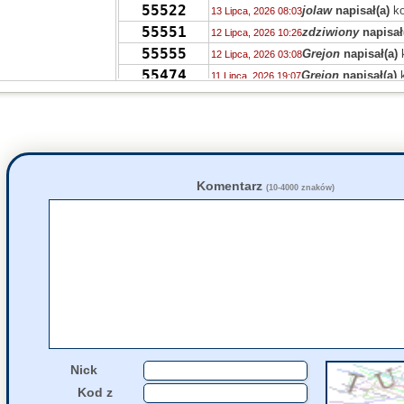
55522
jolaw
napisał(a)
ko
13 Lipca, 2026 08:03
55551
zdziwiony
napisał
12 Lipca, 2026 10:26
55555
Grejon
napisał(a)
12 Lipca, 2026 03:08
55474
Grejon
napisał(a)
k
11 Lipca, 2026 19:07
55467
Tricksteros
napisał
11 Lipca, 2026 11:41
55467
M.
napisał(a)
kome
10 Lipca, 2026 23:38
55493
jolaw
napisał(a)
ko
10 Lipca, 2026 19:59
55452
Pu
napisał(a)
kome
10 Lipca, 2026 10:40
55496
Zdzisław
napisał(a
10 Lipca, 2026 02:21
Komentarz
(10-4000 znaków)
55417
zdziwiony
napisał
09 Lipca, 2026 15:46
55488
Drag0n
napisał(a)
09 Lipca, 2026 15:03
55470
PTPP
napisał(a)
k
08 Lipca, 2026 23:50
55426
akah
napisał(a)
ko
08 Lipca, 2026 19:19
Nick
Kod z