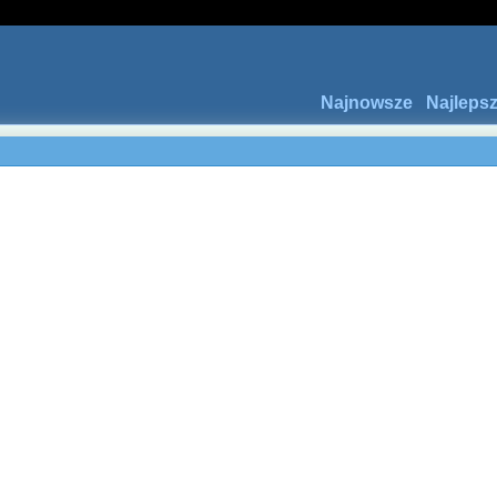
Najnowsze
Najleps