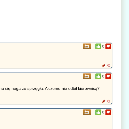
0
0
u się noga ze sprzęgła. A czemu nie odbił kierownicą?
0