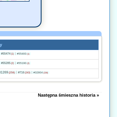
y
#55474
#55493
(1)
(1)
#55285
#55190
(2)
(2)
31269
#716
(258)
#32804
(243)
(216)
Następna śmieszna historia »