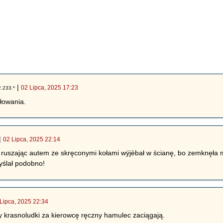
|
02 Lipca, 2025 17:23
.233.*
łowania.
|
02 Lipca, 2025 22:14
ruszając autem ze skręconymi kołami wýjèbał w ścianę, bo zemknęła m
yślał podobno!
Lipca, 2025 22:34
dy krasnoludki za kierowcę ręczny hamulec zaciągają.