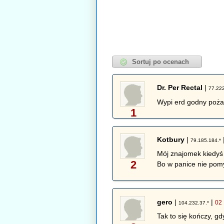
Dr. Per Rectal
|
77.222
Wypi erd godny poża
1
Kotbury
|
79.185.184.*
Mój znajomek kiedyś 
2
Bo w panice nie pom
gero
|
|
02 
104.232.37.*
Tak to się kończy, g