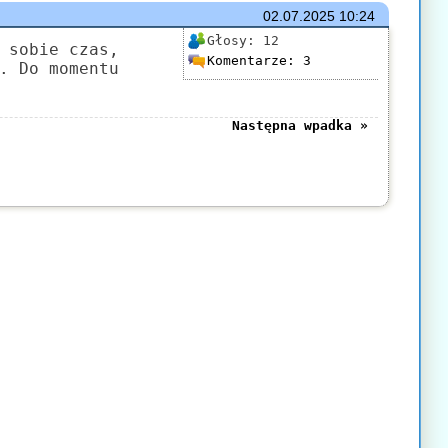
02.07.2025
10:24
Głosy:
12
 sobie czas,
Komentarze:
3
. Do momentu
Następna wpadka »