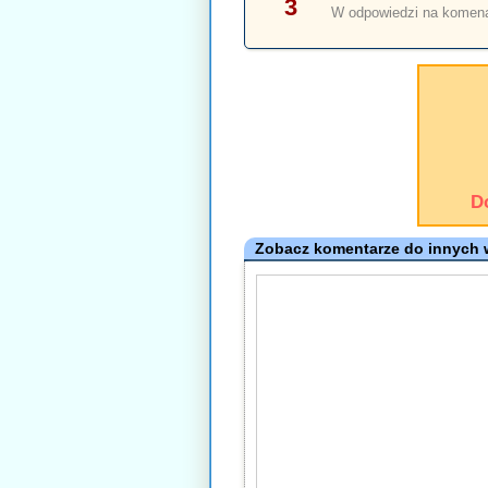
3
W odpowiedzi na komen
D
Zobacz komentarze do innych