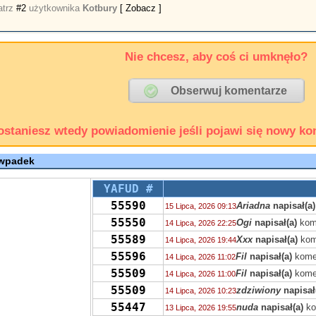
atrz
#2
użytkownika
Kotbury
[ Zobacz ]
Nie chcesz, aby coś ci umknęło?
ostaniesz wtedy powiadomienie jeśli pojawi się nowy ko
 wpadek
YAFUD #
55590
Ariadna
napisał(a)
15 Lipca, 2026 09:13
55550
Ogi
napisał(a)
kom
14 Lipca, 2026 22:25
55589
Xxx
napisał(a)
kom
14 Lipca, 2026 19:44
55596
Fil
napisał(a)
kome
14 Lipca, 2026 11:02
55509
Fil
napisał(a)
kome
14 Lipca, 2026 11:00
55509
zdziwiony
napisał
14 Lipca, 2026 10:23
55447
nuda
napisał(a)
ko
13 Lipca, 2026 19:55