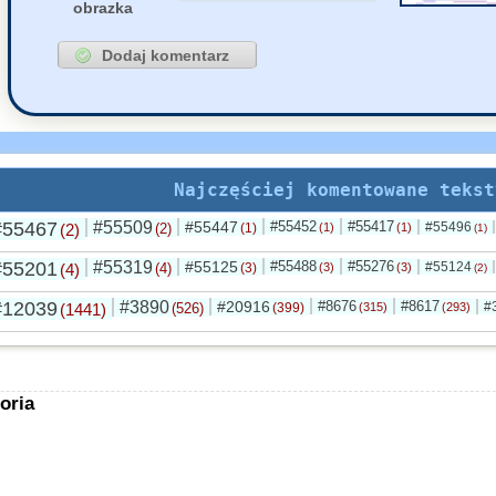
obrazka
Najczęściej komentowane tekst
#55467
#55509
#55447
#55452
#55417
#55496
(2)
(2)
(1)
(1)
(1)
(1)
#55201
#55319
#55125
#55488
#55276
#55124
(4)
(4)
(3)
(3)
(3)
(2)
#12039
#3890
#20916
#8676
#8617
#
(1441)
(526)
(399)
(315)
(293)
oria