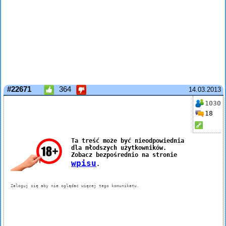
#22671
364
14.03.2013
1030
18