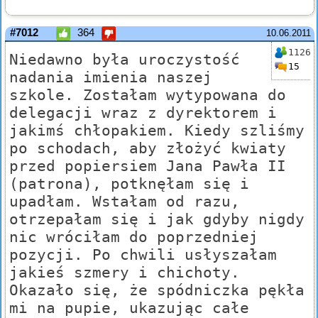
#7012
364
10.06.2011
1126
Niedawno była uroczystość
15
nadania imienia naszej
szkole. Zostałam wytypowana do
delegacji wraz z dyrektorem i
jakimś chłopakiem. Kiedy szliśmy
po schodach, aby złożyć kwiaty
przed popiersiem Jana Pawła II
(patrona), potknęłam się i
upadłam. Wstałam od razu,
otrzepałam się i jak gdyby nigdy
nic wróciłam do poprzedniej
pozycji. Po chwili usłyszałam
jakieś szmery i chichoty.
Okazało się, że spódniczka pękła
mi na pupie, ukazując całe