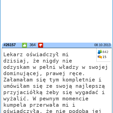
#26157
364
08.10.2013
842
Lekarz oświadczył mi
15
dzisiaj, że nigdy nie
odzyskam w pełni władzy w swojej
dominującej, prawej ręce.
Załamałam się tym kompletnie i
umówiłam się ze swoją najlepszą
przyjaciółką żeby się wygadać i
wyżalić. W pewnym momencie
kumpela przerwała mi i
oświadczyła, że nie podoba jej