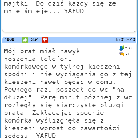
majtki. Do dziś każdy się ze
mnie śmieje... YAFUD
#969
364
15.01.2010
532
Mój brat miał nawyk
21
noszenia telefonu
komórkowego w tylnej kieszeni
spodni i nie wyciągania go z tej
kieszeni nawet będąc w domu.
Pewnego razu poszedł do wc "na
dłużej". Parę minut później z wc
rozległy się siarczyste bluzgi
brata. Zakładając spodnie
komórka wyślizgnęła się z
kieszeni wprost do zawartości
sedesu. YAFUD