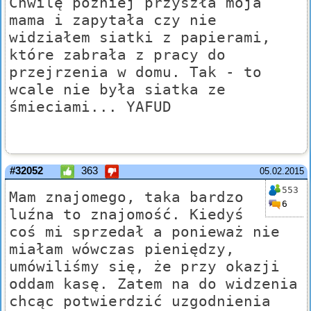
Chwilę później przyszła moja
mama i zapytała czy nie
widziałem siatki z papierami,
które zabrała z pracy do
przejrzenia w domu. Tak - to
wcale nie była siatka ze
śmieciami... YAFUD
#32052
363
05.02.2015
553
Mam znajomego, taka bardzo
6
luźna to znajomość. Kiedyś
coś mi sprzedał a ponieważ nie
miałam wówczas pieniędzy,
umówiliśmy się, że przy okazji
oddam kasę. Zatem na do widzenia
chcąc potwierdzić uzgodnienia