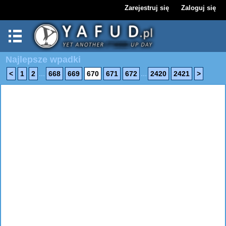
Zarejestruj się
Zaloguj się
Najlepsze wpadki
...
...
<
1
2
668
669
670
671
672
2420
2421
>