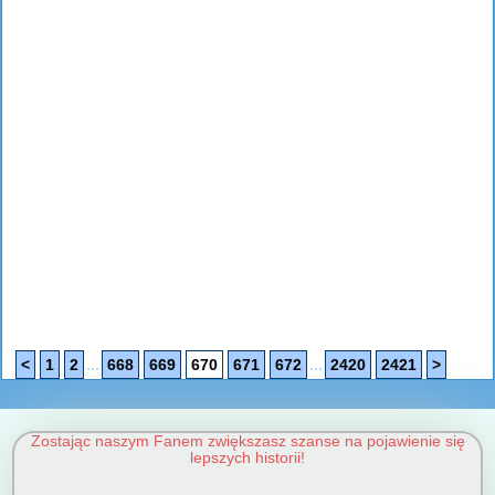
...
...
<
1
2
668
669
670
671
672
2420
2421
>
Zostając naszym Fanem zwiększasz szanse na pojawienie się
lepszych historii!