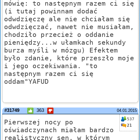
mówię: to następnym razem ci się
(i tutaj powinnam dodać
odwdzięczę ale nie chciałam się
odwdzięczać, nawet nie musiałam,
chodziło przecież o oddanie
pieniędzy...w ułamkach sekundy
burza myśli w mózgu) Efektem
było zdanie, które przeszło moje
i jego oczekiwania. "to
następnym razem ci się
oddam"YAFUD
#31749
363
04.01.2015
537
Pierwszej nocy po
21
oświadczynach miałam bardzo
realistyczny sen, w którym