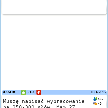
#33418
363
11.06.2015
517
Muszę napisać wypracowanie
45
na 250-300 słów. Mam 27