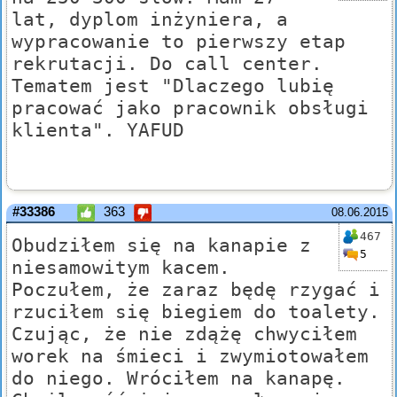
lat, dyplom inżyniera, a
wypracowanie to pierwszy etap
rekrutacji. Do call center.
Tematem jest "Dlaczego lubię
pracować jako pracownik obsługi
klienta". YAFUD
#33386
363
08.06.2015
467
Obudziłem się na kanapie z
5
niesamowitym kacem.
Poczułem, że zaraz będę rzygać i
rzuciłem się biegiem do toalety.
Czując, że nie zdążę chwyciłem
worek na śmieci i zwymiotowałem
do niego. Wróciłem na kanapę.