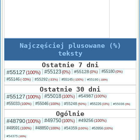
Najczęściej plusowane (%)
teksty
Ostatnie 7 dni
#55127
#55123
#55128
#55180
(100%)
(0%)
(0%)
(0%)
#55146
#55292
(-33%)
#55145
(-33%)
#55190
(-100%)
(-100%)
Ostatnie 30 dni
#55127
#55018
#54987
(100%)
(100%)
(100%)
#55033
#55046
#55248
(100%)
(100%)
#55226
(50%)
#55036
(33%)
(0%)
Ogólnie
#48790
#49750
#49256
(100%)
(100%)
(100%)
#49591
#48850
#54359
(100%)
(100%)
#53956
(100%)
(100%)
#54375
(100%)