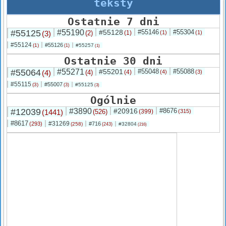
teksty
Ostatnie 7 dni
#55125
#55190
#55128
#55146
#55304
(3)
(2)
(1)
(1)
(1)
#55124
#55126
(1)
#55257
(1)
(1)
Ostatnie 30 dni
#55064
#55271
#55201
#55048
#55088
(4)
(4)
(4)
(4)
(3)
#55115
#55007
(3)
#55125
(3)
(3)
Ogólnie
#12039
#3890
#20916
#8676
(1441)
(526)
(399)
(315)
#8617
#31269
(293)
#716
(258)
#32804
(243)
(216)