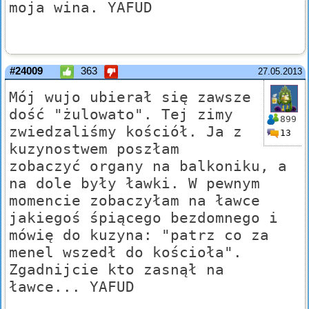
moja wina. YAFUD
#24009
363
27.05.2013
Mój wujo ubierał się zawsze
dość "żulowato". Tej zimy
899
zwiedzaliśmy kościół. Ja z
13
kuzynostwem poszłam
zobaczyć organy na balkoniku, a
na dole były ławki. W pewnym
momencie zobaczyłam na ławce
jakiegoś śpiącego bezdomnego i
mówię do kuzyna: "patrz co za
menel wszedł do kościoła".
Zgadnijcie kto zasnął na
ławce... YAFUD