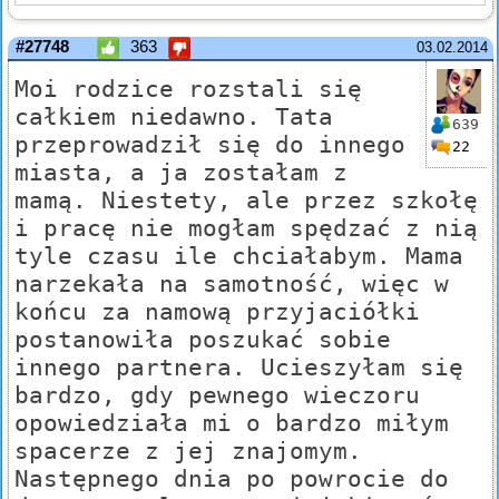
#27748
363
03.02.2014
Moi rodzice rozstali się
całkiem niedawno. Tata
639
przeprowadził się do innego
22
miasta, a ja zostałam z
mamą. Niestety, ale przez szkołę
i pracę nie mogłam spędzać z nią
tyle czasu ile chciałabym. Mama
narzekała na samotność, więc w
końcu za namową przyjaciółki
postanowiła poszukać sobie
innego partnera. Ucieszyłam się
bardzo, gdy pewnego wieczoru
opowiedziała mi o bardzo miłym
spacerze z jej znajomym.
Następnego dnia po powrocie do