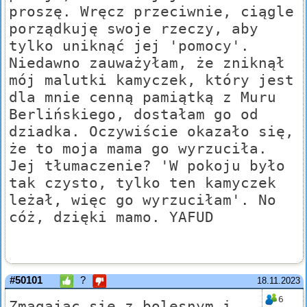
proszę. Wręcz przeciwnie, ciągle
porządkuję swoje rzeczy, aby
tylko uniknąć jej 'pomocy'.
Niedawno zauważyłam, że zniknął
mój malutki kamyczek, który jest
dla mnie cenną pamiątką z Muru
Berlińskiego, dostałam go od
dziadka. Oczywiście okazało się,
że to moja mama go wyrzuciła.
Jej tłumaczenie? 'W pokoju było
tak czysto, tylko ten kamyczek
leżał, więc go wyrzuciłam'. No
cóż, dzięki mamo. YAFUD
#50101
?
18.11.2023
6
Zmagając się z bolesnym i