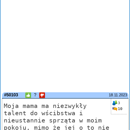
#50103
?
18.11.2023
3
Moja mama ma niezwykły
10
talent do wścibstwa i
nieustannie sprząta w moim
pokoju, mimo że jej o to nie