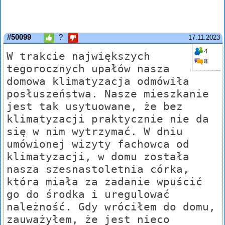
#50099
?
17.11.2023
4
W trakcie największych
8
tegorocznych upałów nasza
domowa klimatyzacja odmówiła
posłuszeństwa. Nasze mieszkanie
jest tak usytuowane, że bez
klimatyzacji praktycznie nie da
się w nim wytrzymać. W dniu
umówionej wizyty fachowca od
klimatyzacji, w domu została
nasza szesnastoletnia córka,
która miała za zadanie wpuścić
go do środka i uregulować
należność. Gdy wróciłem do domu,
zauważyłem, że jest nieco