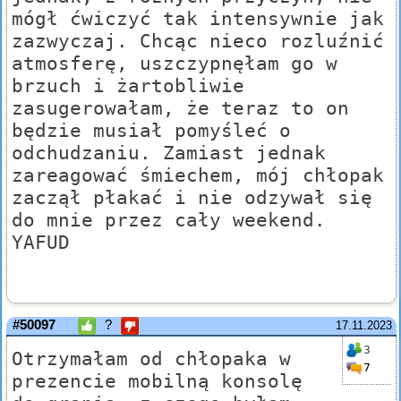
mógł ćwiczyć tak intensywnie jak
zazwyczaj. Chcąc nieco rozluźnić
atmosferę, uszczypnęłam go w
brzuch i żartobliwie
zasugerowałam, że teraz to on
będzie musiał pomyśleć o
odchudzaniu. Zamiast jednak
zareagować śmiechem, mój chłopak
zaczął płakać i nie odzywał się
do mnie przez cały weekend.
YAFUD
#50097
?
17.11.2023
3
Otrzymałam od chłopaka w
7
prezencie mobilną konsolę