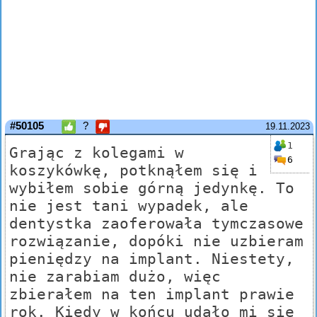
#50105
?
19.11.2023
1
Grając z kolegami w
6
koszykówkę, potknąłem się i
wybiłem sobie górną jedynkę. To
nie jest tani wypadek, ale
dentystka zaoferowała tymczasowe
rozwiązanie, dopóki nie uzbieram
pieniędzy na implant. Niestety,
nie zarabiam dużo, więc
zbierałem na ten implant prawie
rok. Kiedy w końcu udało mi się