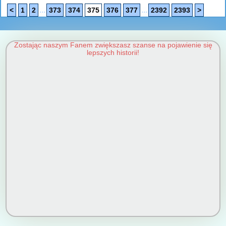
...
...
<
1
2
373
374
375
376
377
2392
2393
>
Zostając naszym Fanem zwiększasz szanse na pojawienie się
lepszych historii!