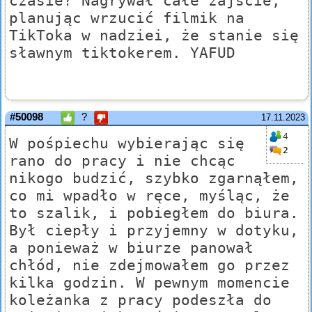
czasie? Nagrywał całe zajście,
planując wrzucić filmik na
TikToka w nadziei, że stanie się
sławnym tiktokerem. YAFUD
#50098
?
17.11.2023
4
W pośpiechu wybierając się
2
rano do pracy i nie chcąc
nikogo budzić, szybko zgarnąłem,
co mi wpadło w ręce, myśląc, że
to szalik, i pobiegłem do biura.
Był ciepły i przyjemny w dotyku,
a ponieważ w biurze panował
chłód, nie zdejmowałem go przez
kilka godzin. W pewnym momencie
koleżanka z pracy podeszła do