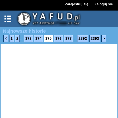
Zarejestruj się
Zaloguj się
Najnowsze historie
...
...
<
1
2
373
374
375
376
377
2392
2393
>