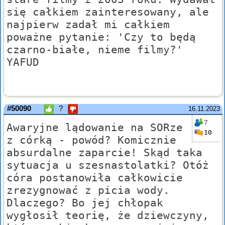
się całkiem zainteresowany, ale
najpierw zadał mi całkiem
poważne pytanie: 'Czy to będą
czarno-białe, nieme filmy?'
YAFUD
#50090
?
16.11.2023
7
Awaryjne lądowanie na SORze
10
z córką - powód? Komicznie
absurdalne zaparcie! Skąd taka
sytuacja u szesnastolatki? Otóż
córa postanowiła całkowicie
zrezygnować z picia wody.
Dlaczego? Bo jej chłopak
wygłosił teorię, że dziewczyny,