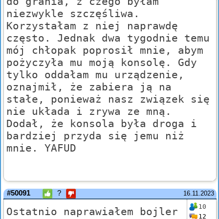
do grania, z czego byłam
niezwykle szczęśliwa.
Korzystałam z niej naprawdę
często. Jednak dwa tygodnie temu
mój chłopak poprosił mnie, abym
pożyczyła mu moją konsolę. Gdy
tylko oddałam mu urządzenie,
oznajmił, że zabiera ją na
stałe, ponieważ nasz związek się
nie układa i zrywa ze mną.
Dodał, że konsola była droga i
bardziej przyda się jemu niż
mnie. YAFUD
#50091
?
16.11.2023
10
Ostatnio naprawiałem bojler
12