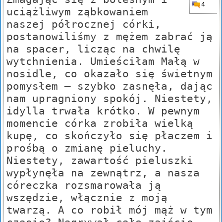
4
uciążliwym ząbkowaniem
naszej półrocznej córki,
postanowiliśmy z mężem zabrać ją
na spacer, licząc na chwilę
wytchnienia. Umieściłam Małą w
nosidle, co okazało się świetnym
pomysłem – szybko zasnęła, dając
nam upragniony spokój. Niestety,
idylla trwała krótko. W pewnym
momencie córka zrobiła wielką
kupę, co skończyło się płaczem i
prośbą o zmianę pieluchy.
Niestety, zawartość pieluszki
wypłynęła na zewnątrz, a nasza
córeczka rozsmarowała ją
wszędzie, włącznie z moją
twarzą. A co robił mój mąż w tym