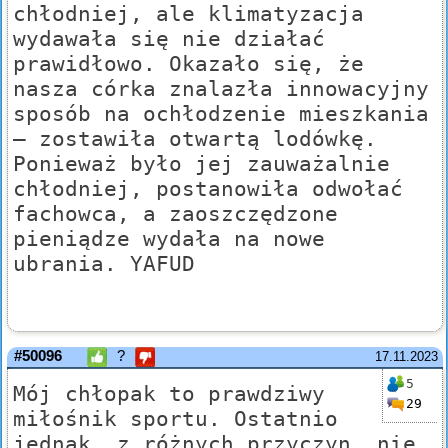
chłodniej, ale klimatyzacja
wydawała się nie działać
prawidłowo. Okazało się, że
nasza córka znalazła innowacyjny
sposób na ochłodzenie mieszkania
– zostawiła otwartą lodówkę.
Ponieważ było jej zauważalnie
chłodniej, postanowiła odwołać
fachowca, a zaoszczędzone
pieniądze wydała na nowe
ubrania. YAFUD
#50096
?
17.11.2023
5
Mój chłopak to prawdziwy
29
miłośnik sportu. Ostatnio
jednak, z różnych przyczyn, nie