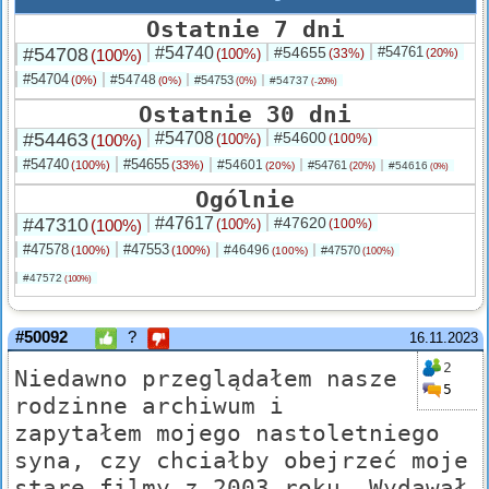
Ostatnie 7 dni
#54708
#54740
#54655
#54761
(100%)
(100%)
(33%)
(20%)
#54704
#54748
(0%)
#54753
(0%)
#54737
(0%)
(-20%)
Ostatnie 30 dni
#54463
#54708
#54600
(100%)
(100%)
(100%)
#54740
#54655
#54601
(100%)
(33%)
#54761
(20%)
#54616
(20%)
(0%)
Ogólnie
#47310
#47617
#47620
(100%)
(100%)
(100%)
#47578
#47553
#46496
(100%)
(100%)
#47570
(100%)
(100%)
#47572
(100%)
#50092
?
16.11.2023
2
Niedawno przeglądałem nasze
5
rodzinne archiwum i
zapytałem mojego nastoletniego
syna, czy chciałby obejrzeć moje
stare filmy z 2003 roku. Wydawał