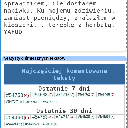
sprawdziłem, ile dostałem
napiwku. Ku mojemu zdziwieniu,
zamiast pieniędzy, znalazłem w
kieszeni... torebkę z herbatą.
YAFUD
Statystyki śmiesznych tekstów
Najczęściej komentowane
teksty
Ostatnie 7 dni
#54753
#54638
#54715
#54762
#54748
(4)
(3)
(3)
(2)
(2)
#54727
#54726
(1)
#54752
(1)
(1)
Ostatnie 30 dni
#54460
#54753
#54718
#54530
#54564
(6)
(4)
(4)
(4)
(4)
#54493
#54455
(3)
#54638
(3)
(3)