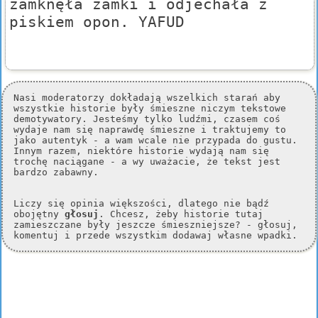
zamknęła zamki i odjechała z
piskiem opon. YAFUD
Nasi moderatorzy dokładają wszelkich starań aby
wszystkie historie były śmieszne niczym tekstowe
demotywatory. Jesteśmy tylko ludźmi, czasem coś
wydaje nam się naprawdę śmieszne i traktujemy to
jako autentyk - a wam wcale nie przypada do gustu.
Innym razem, niektóre historie wydają nam się
trochę naciągane - a wy uważacie, że tekst jest
bardzo zabawny.
Liczy się opinia większości, dlatego nie bądź
obojętny
głosuj
. Chcesz, żeby historie tutaj
zamieszczane były jeszcze śmieszniejsze? - głosuj,
komentuj i przede wszystkim dodawaj własne wpadki.