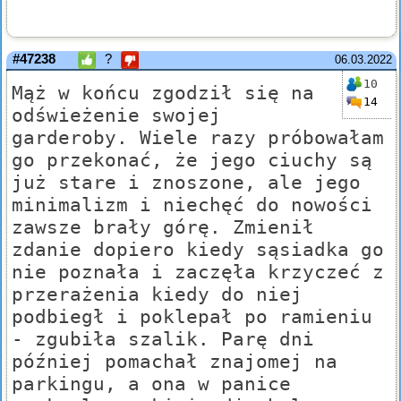
#47238
?
06.03.2022
10
Mąż w końcu zgodził się na
14
odświeżenie swojej
garderoby. Wiele razy próbowałam
go przekonać, że jego ciuchy są
już stare i znoszone, ale jego
minimalizm i niechęć do nowości
zawsze brały górę. Zmienił
zdanie dopiero kiedy sąsiadka go
nie poznała i zaczęła krzyczeć z
przerażenia kiedy do niej
podbiegł i poklepał po ramieniu
- zgubiła szalik. Parę dni
później pomachał znajomej na
parkingu, a ona w panice