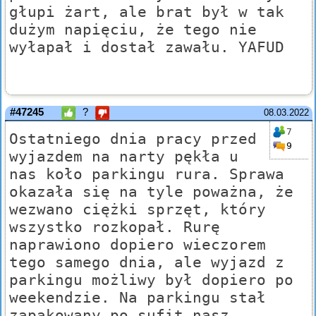
głupi żart, ale brat był w tak
dużym napięciu, że tego nie
wyłapał i dostał zawału. YAFUD
#47245
?
08.03.2022
7
Ostatniego dnia pracy przed
9
wyjazdem na narty pękła u
nas koło parkingu rura. Sprawa
okazała się na tyle poważna, że
wezwano ciężki sprzęt, który
wszystko rozkopał. Rurę
naprawiono dopiero wieczorem
tego samego dnia, ale wyjazd z
parkingu możliwy był dopiero po
weekendzie. Na parkingu stał
zapakowany po sufit nasz