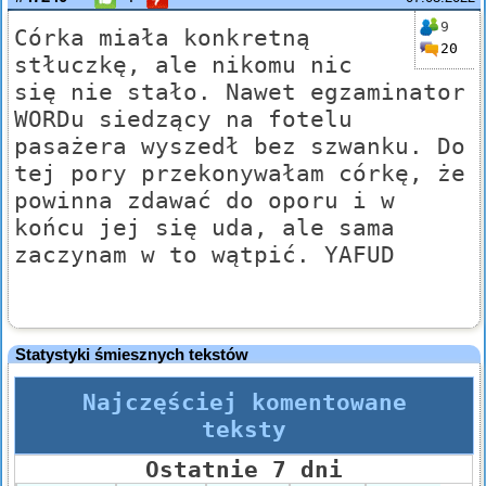
9
Córka miała konkretną
20
stłuczkę, ale nikomu nic
się nie stało. Nawet egzaminator
WORDu siedzący na fotelu
pasażera wyszedł bez szwanku. Do
tej pory przekonywałam córkę, że
powinna zdawać do oporu i w
końcu jej się uda, ale sama
zaczynam w to wątpić. YAFUD
Statystyki śmiesznych tekstów
Najczęściej komentowane
teksty
Ostatnie 7 dni