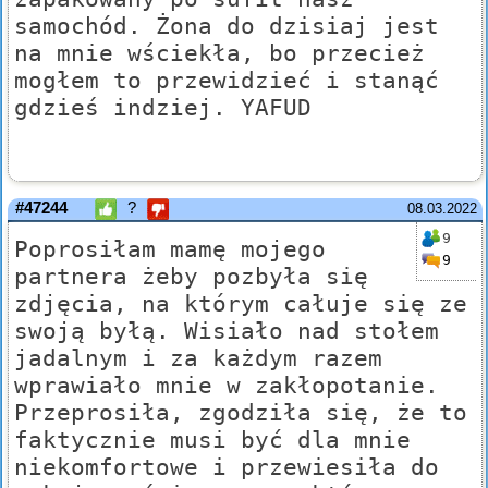
samochód. Żona do dzisiaj jest
na mnie wściekła, bo przecież
mogłem to przewidzieć i stanąć
gdzieś indziej. YAFUD
#47244
?
08.03.2022
9
Poprosiłam mamę mojego
9
partnera żeby pozbyła się
zdjęcia, na którym całuje się ze
swoją byłą. Wisiało nad stołem
jadalnym i za każdym razem
wprawiało mnie w zakłopotanie.
Przeprosiła, zgodziła się, że to
faktycznie musi być dla mnie
niekomfortowe i przewiesiła do