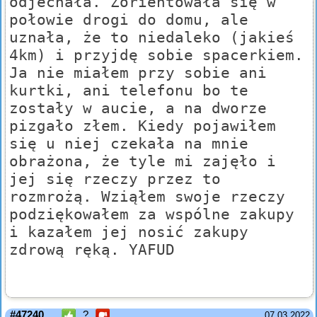
odjechała. Zorientowała się w
połowie drogi do domu, ale
uznała, że to niedaleko (jakieś
4km) i przyjdę sobie spacerkiem.
Ja nie miałem przy sobie ani
kurtki, ani telefonu bo te
zostały w aucie, a na dworze
pizgało złem. Kiedy pojawiłem
się u niej czekała na mnie
obrażona, że tyle mi zajęło i
jej się rzeczy przez to
rozmrożą. Wziąłem swoje rzeczy
podziękowałem za wspólne zakupy
i kazałem jej nosić zakupy
zdrową ręką. YAFUD
#47240
?
07.03.2022