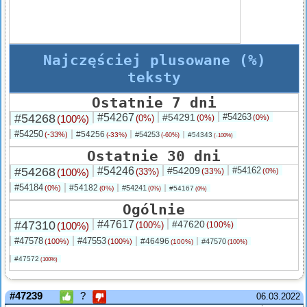
Najczęściej plusowane (%)
teksty
Ostatnie 7 dni
#54268
#54267
#54291
#54263
(100%)
(0%)
(0%)
(0%)
#54250
#54256
(-33%)
#54253
(-33%)
#54343
(-60%)
(-100%)
Ostatnie 30 dni
#54268
#54246
#54209
#54162
(100%)
(33%)
(33%)
(0%)
#54184
#54182
(0%)
#54241
(0%)
#54167
(0%)
(0%)
Ogólnie
#47310
#47617
#47620
(100%)
(100%)
(100%)
#47578
#47553
#46496
(100%)
(100%)
#47570
(100%)
(100%)
#47572
(100%)
#47239
?
06.03.2022