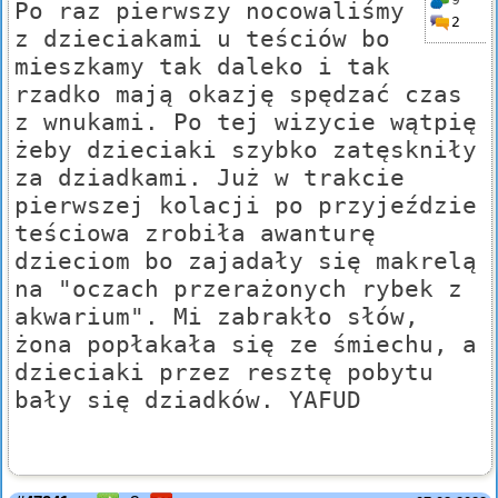
Po raz pierwszy nocowaliśmy
2
z dzieciakami u teściów bo
mieszkamy tak daleko i tak
rzadko mają okazję spędzać czas
z wnukami. Po tej wizycie wątpię
żeby dzieciaki szybko zatęskniły
za dziadkami. Już w trakcie
pierwszej kolacji po przyjeździe
teściowa zrobiła awanturę
dzieciom bo zajadały się makrelą
na "oczach przerażonych rybek z
akwarium". Mi zabrakło słów,
żona popłakała się ze śmiechu, a
dzieciaki przez resztę pobytu
bały się dziadków. YAFUD