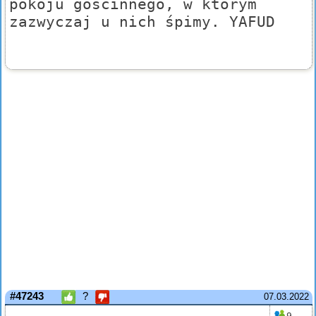
pokoju gościnnego, w którym
zazwyczaj u nich śpimy. YAFUD
#47243
?
07.03.2022
9