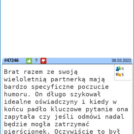
#47246
?
08.03.2022
9
Brat razem ze swoją
5
wieloletnią partnerką mają
bardzo specyficzne poczucie
humoru. On długo szykował
idealne oświadczyny i kiedy w
końcu padło kluczowe pytanie ona
zapytała czy jeśli odmówi nadal
będzie mogła zatrzymać
pierścionek. Oczywiście to był