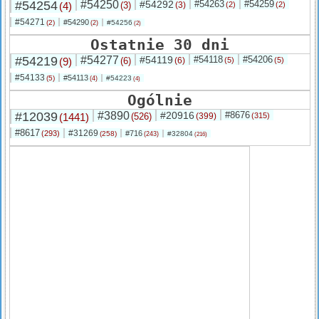
#54254
#54250
#54292
#54263
#54259
(4)
(3)
(3)
(2)
(2)
#54271
#54290
(2)
#54256
(2)
(2)
Ostatnie 30 dni
#54219
#54277
#54119
#54118
#54206
(9)
(6)
(6)
(5)
(5)
#54133
#54113
(5)
#54223
(4)
(4)
Ogólnie
#12039
#3890
#20916
#8676
(1441)
(526)
(399)
(315)
#8617
#31269
(293)
#716
(258)
#32804
(243)
(216)