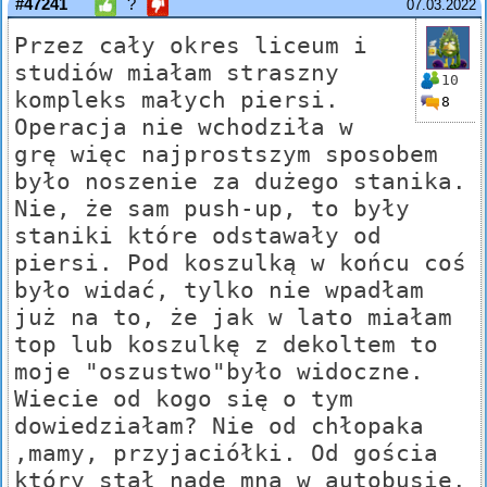
#47241
?
07.03.2022
Przez cały okres liceum i
studiów miałam straszny
10
kompleks małych piersi.
8
Operacja nie wchodziła w
grę więc najprostszym sposobem
było noszenie za dużego stanika.
Nie, że sam push-up, to były
staniki które odstawały od
piersi. Pod koszulką w końcu coś
było widać, tylko nie wpadłam
już na to, że jak w lato miałam
top lub koszulkę z dekoltem to
moje "oszustwo"było widoczne.
Wiecie od kogo się o tym
dowiedziałam? Nie od chłopaka
,mamy, przyjaciółki. Od gościa
który stał nade mną w autobusie.