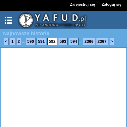
Zarejestruj się
Zaloguj się
Najnowsze historie
...
...
<
1
2
590
591
592
593
594
2366
2367
>