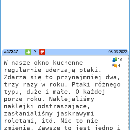
#47247
?
08.03.2022
10
W nasze okno kuchenne
4
regularnie uderzają ptaki.
Zdarza się to przynajmniej dwa,
trzy razy w roku. Ptaki różnego
typu, duże i małe. O każdej
porze roku. Naklejaliśmy
naklejki odstraszające,
zasłanialiśmy jaskrawymi
roletami, itd. Nic to nie
zmienia. Zawsze to jest jedno i