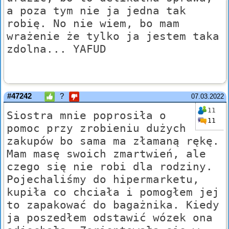
a poza tym nie ja jedna tak
robię. No nie wiem, bo mam
wrażenie że tylko ja jestem taka
zdolna... YAFUD
#47242
?
07.03.2022
11
Siostra mnie poprosiła o
11
pomoc przy zrobieniu dużych
zakupów bo sama ma złamaną rękę.
Mam masę swoich zmartwień, ale
czego się nie robi dla rodziny.
Pojechaliśmy do hipermarketu,
kupiła co chciała i pomogłem jej
to zapakować do bagażnika. Kiedy
ja poszedłem odstawić wózek ona