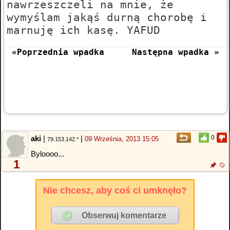
nawrzeszczeli na mnie, że
wymyślam jakąś durną chorobę i
marnuję ich kasę. YAFUD
«Poprzednia wpadka
Następna wpadka »
aki
|
|
0
09 Września, 2013 15:05
79.153.142.*
Byloooo...
1
Nie chcesz, aby coś ci umknęło?