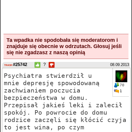
Ta wpadka nie spodobała się moderatorom i
znajduje się obecnie w odrzutach.
Głosuj
jeśli
się nie zgadzasz z naszą opinią
#25742
?
08.09.2013
TRASH
Psychiatra stwierdził u
mnie depresję spowodowaną
70
zachwianiem poczucia
1
bezpieczeństwa w domu.
Przepisał jakieś leki i zalecił
spokój. Po powrocie do domu
rodzice zaczęli się kłócić czyja
to jest wina, po czym