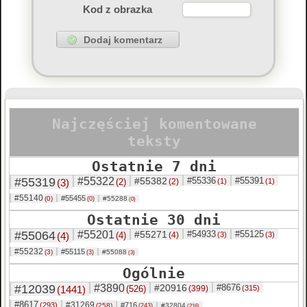
Kod z obrazka
Najczęściej komentowane
teksty
Ostatnie 7 dni
#55319
#55322
#55382
#55336
#55391
(3)
(2)
(2)
(1)
(1)
#55140
#55455
(0)
#55288
(0)
(0)
Ostatnie 30 dni
#55064
#55201
#55271
#54933
#55125
(4)
(4)
(4)
(3)
(3)
#55232
#55115
(3)
#55088
(3)
(3)
Ogólnie
#12039
#3890
#20916
#8676
(1441)
(526)
(399)
(315)
#8617
#31269
(293)
#716
(258)
#32804
(243)
(216)