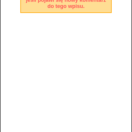
jeśli pojawi się nowy komentarz
do tego wpisu.