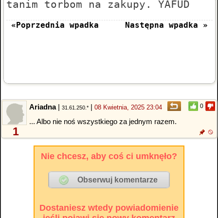
tanim torbom na zakupy. YAFUD
«Poprzednia wpadka
Następna wpadka »
Ariadna
|
|
0
08 Kwietnia, 2025 23:04
31.61.250.*
... Albo nie noś wszystkiego za jednym razem.
1
Nie chcesz, aby coś ci umknęło?
Dostaniesz wtedy powiadomienie