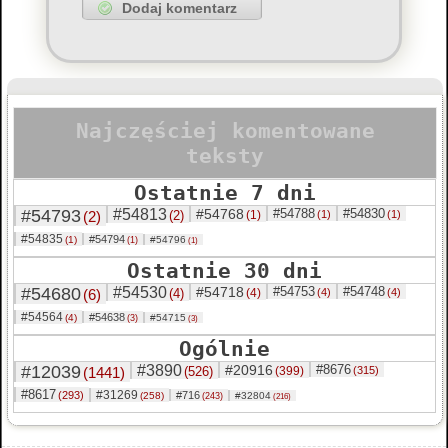
Najczęściej komentowane
teksty
Ostatnie 7 dni
#54793
#54813
#54768
#54788
#54830
(2)
(2)
(1)
(1)
(1)
#54835
#54794
(1)
#54796
(1)
(1)
Ostatnie 30 dni
#54680
#54530
#54718
#54753
#54748
(6)
(4)
(4)
(4)
(4)
#54564
#54638
(4)
#54715
(3)
(3)
Ogólnie
#12039
#3890
#20916
#8676
(1441)
(526)
(399)
(315)
#8617
#31269
(293)
#716
(258)
#32804
(243)
(216)