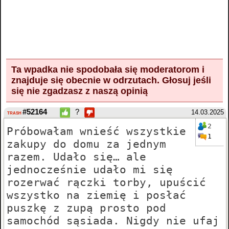
Ta wpadka nie spodobała się moderatorom i
znajduje się obecnie w odrzutach.
Głosuj
jeśli
się nie zgadzasz z naszą opinią
#52164
?
14.03.2025
TRASH
2
Próbowałam wnieść wszystkie
1
zakupy do domu za jednym
razem. Udało się… ale
jednocześnie udało mi się
rozerwać rączki torby, upuścić
wszystko na ziemię i posłać
puszkę z zupą prosto pod
samochód sąsiada. Nigdy nie ufaj