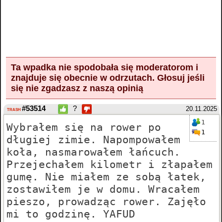
Ta wpadka nie spodobała się moderatorom i
znajduje się obecnie w odrzutach.
Głosuj
jeśli
się nie zgadzasz z naszą opinią
#53514
?
20.11.2025
TRASH
1
Wybrałem się na rower po
1
długiej zimie. Napompowałem
koła, nasmarowałem łańcuch.
Przejechałem kilometr i złapałem
gumę. Nie miałem ze sobą łatek,
zostawiłem je w domu. Wracałem
pieszo, prowadząc rower. Zajęło
mi to godzinę. YAFUD