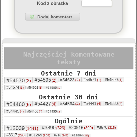
Kod z obrazka
Najczęściej komentowane
teksty
Ostatnie 7 dni
#54570
#54595
#54623
#54571
#54599
(2)
(2)
(2)
(1)
(1)
#54574
#54601
(1)
#54585
(1)
(1)
Ostatnie 30 dni
#54460
#54427
#54564
#54441
#54530
(6)
(4)
(4)
(4)
(4)
#54445
#54466
(4)
#54455
(4)
(3)
Ogólnie
#12039
#3890
#20916
#8676
(1441)
(526)
(399)
(315)
#8617
#31269
(293)
#716
(258)
#32804
(243)
(216)