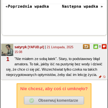
«Poprzednia wpadka
Następna wpadka »
satyryk
|
0
[YAFUD.pl]
21 Listopada, 2025
15:08
1
"Nie miałem ze sobą łatek". Stary, to podstawowy błąd
amatora. To tak, jakby iść na pustynię bez wody i dziwić
się, że chce ci się pić. Wszechświat tylko czeka na takich
nieprzygotowanych optymistów, żeby dać im lekcję życia.
Nie chcesz, aby coś ci umknęło?