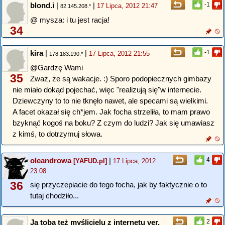
blond.i
|
|
-1
17 Lipca, 2012 21:47
82.145.208.*
@ mysza: i tu jest racja!
34
kira
|
|
-1
17 Lipca, 2012 21:55
178.183.190.*
@Gardzę Wami
35
Zważ, że są wakacje. :) Sporo podopiecznych gimbazy
nie miało dokąd pojechać, więc "realizują się"w internecie.
Dziewczyny to to nie tknęło nawet, ale specami są wielkimi.
A facet okazał się ch*jem. Jak focha strzeliła, to mam prawo
bzyknąć kogoś na boku? Z czym do ludzi? Jak się umawiasz
z kimś, to dotrzymuj słowa.
oleandrowa
|
4
[YAFUD.pl]
17 Lipca, 2012
23:08
36
się przyczepiacie do tego focha, jak by faktycznie o to
tutaj chodziło...
Ja tobą też myślicielu z internetu ver.
2