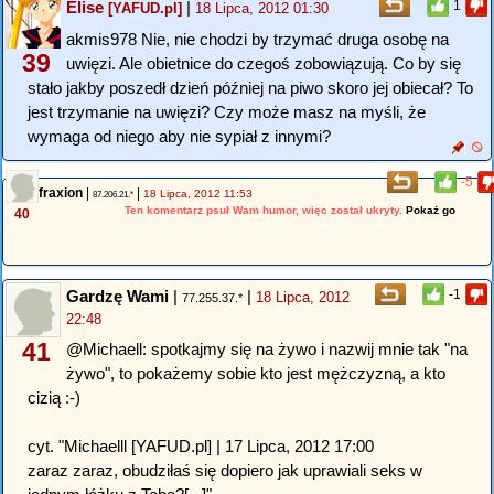
Elise
|
1
[YAFUD.pl]
18 Lipca, 2012 01:30
akmis978 Nie, nie chodzi by trzymać druga osobę na
39
uwięzi. Ale obietnice do czegoś zobowiązują. Co by się
stało jakby poszedł dzień później na piwo skoro jej obiecał? To
jest trzymanie na uwięzi? Czy może masz na myśli, że
wymaga od niego aby nie sypiał z innymi?
-5
fraxion
|
|
18 Lipca, 2012 11:53
87.206.21.*
Ten komentarz psuł Wam humor, więc został ukryty.
Pokaż go
40
Gardzę Wami
|
|
-1
18 Lipca, 2012
77.255.37.*
22:48
41
@Michaell: spotkajmy się na żywo i nazwij mnie tak "na
żywo", to pokażemy sobie kto jest mężczyzną, a kto
cizią :-)
cyt. "Michaelll [YAFUD.pl] | 17 Lipca, 2012 17:00
zaraz zaraz, obudziłaś się dopiero jak uprawiali seks w