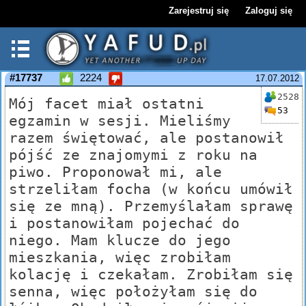
Zarejestruj się
Zaloguj się
#17737
2224
17.07.2012
2528
Mój facet miał ostatni
53
egzamin w sesji. Mieliśmy
razem świętować, ale postanowił
pójść ze znajomymi z roku na
piwo. Proponował mi, ale
strzeliłam focha (w końcu umówił
się ze mną). Przemyślałam sprawę
i postanowiłam pojechać do
niego. Mam klucze do jego
mieszkania, więc zrobiłam
kolację i czekałam. Zrobiłam się
senna, więc położyłam się do