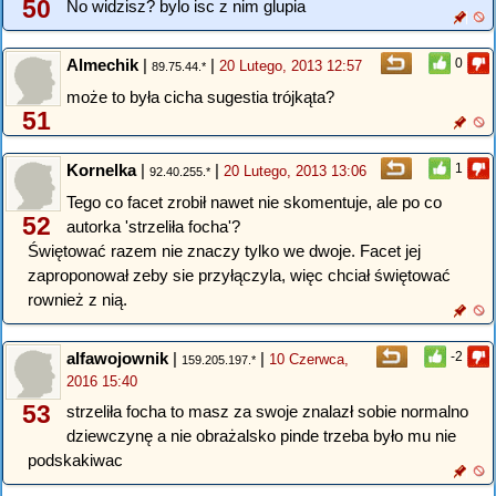
50
No widzisz? bylo isc z nim glupia
Almechik
|
|
0
20 Lutego, 2013 12:57
89.75.44.*
może to była cicha sugestia trójkąta?
51
Kornelka
|
|
1
20 Lutego, 2013 13:06
92.40.255.*
Tego co facet zrobił nawet nie skomentuje, ale po co
52
autorka 'strzeliła focha'?
Świętować razem nie znaczy tylko we dwoje. Facet jej
zaproponował zeby sie przyłączyla, więc chciał świętować
rownież z nią.
alfawojownik
|
|
-2
10 Czerwca,
159.205.197.*
2016 15:40
53
strzeliła focha to masz za swoje znalazł sobie normalno
dziewczynę a nie obrażalsko pinde trzeba było mu nie
podskakiwac