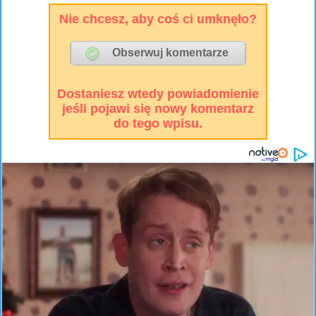
Nie chcesz, aby coś ci umknęło?
Dostaniesz wtedy powiadomienie
jeśli pojawi się nowy komentarz
do tego wpisu.