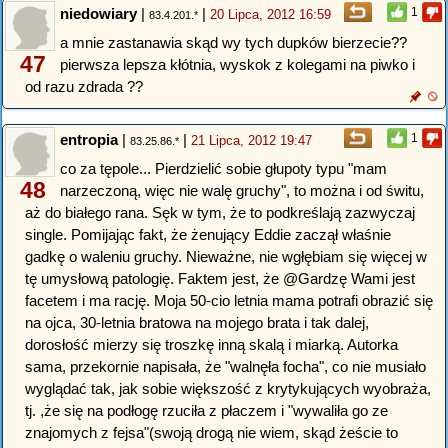
niedowiary
|
|
1
20 Lipca, 2012 16:59
83.4.201.*
a mnie zastanawia skąd wy tych dupków bierzecie??
47
pierwsza lepsza kłótnia, wyskok z kolegami na piwko i
od razu zdrada ??
entropia
|
|
1
21 Lipca, 2012 19:47
83.25.86.*
co za tępole... Pierdzielić sobie głupoty typu "mam
48
narzeczoną, więc nie walę gruchy", to można i od świtu,
aż do białego rana. Sęk w tym, że to podkreślają zazwyczaj
single. Pomijając fakt, że żenujący Eddie zaczął właśnie
gadkę o waleniu gruchy. Nieważne, nie wgłębiam się więcej w
tę umysłową patologię. Faktem jest, że @Gardzę Wami jest
facetem i ma rację. Moja 50-cio letnia mama potrafi obrazić się
na ojca, 30-letnia bratowa na mojego brata i tak dalej,
dorosłość mierzy się troszkę inną skalą i miarką. Autorka
sama, przekornie napisała, że "walnęła focha", co nie musiało
wyglądać tak, jak sobie większość z krytykujących wyobraża,
tj. ,że się na podłogę rzuciła z płaczem i "wywaliła go ze
znajomych z fejsa"(swoją drogą nie wiem, skąd żeście to