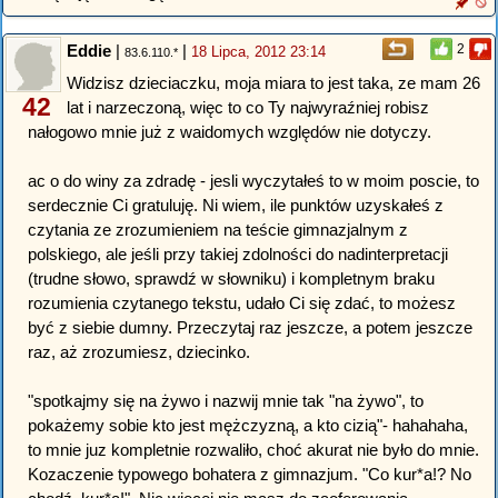
Eddie
|
|
2
18 Lipca, 2012 23:14
83.6.110.*
Widzisz dzieciaczku, moja miara to jest taka, ze mam 26
42
lat i narzeczoną, więc to co Ty najwyraźniej robisz
nałogowo mnie już z waidomych względów nie dotyczy.
ac o do winy za zdradę - jesli wyczytałeś to w moim poscie, to
serdecznie Ci gratuluję. Ni wiem, ile punktów uzyskałeś z
czytania ze zrozumieniem na teście gimnazjalnym z
polskiego, ale jeśli przy takiej zdolności do nadinterpretacji
(trudne słowo, sprawdź w słowniku) i kompletnym braku
rozumienia czytanego tekstu, udało Ci się zdać, to możesz
być z siebie dumny. Przeczytaj raz jeszcze, a potem jeszcze
raz, aż zrozumiesz, dziecinko.
"spotkajmy się na żywo i nazwij mnie tak "na żywo", to
pokażemy sobie kto jest mężczyzną, a kto cizią"- hahahaha,
to mnie juz kompletnie rozwaliło, choć akurat nie było do mnie.
Kozaczenie typowego bohatera z gimnazjum. "Co kur*a!? No