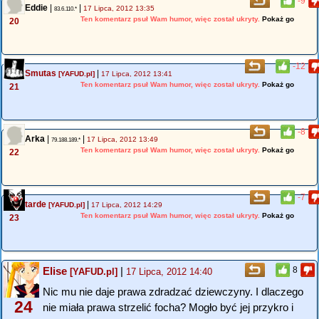
-9
Eddie
|
|
17 Lipca, 2012 13:35
83.6.110.*
Ten komentarz psuł Wam humor, więc został ukryty.
Pokaż go
20
-12
Smutas
|
[YAFUD.pl]
17 Lipca, 2012 13:41
Ten komentarz psuł Wam humor, więc został ukryty.
Pokaż go
21
-8
Arka
|
|
17 Lipca, 2012 13:49
79.188.189.*
Ten komentarz psuł Wam humor, więc został ukryty.
Pokaż go
22
-7
tarde
|
[YAFUD.pl]
17 Lipca, 2012 14:29
Ten komentarz psuł Wam humor, więc został ukryty.
Pokaż go
23
Elise
|
8
[YAFUD.pl]
17 Lipca, 2012 14:40
Nic mu nie daje prawa zdradzać dziewczyny. I dlaczego
24
nie miała prawa strzelić focha? Mogło być jej przykro i