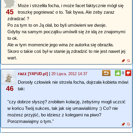
Może i strzeliła focha, i może facet faktycznie mógł się
45
troszkę pogniewać o to. Tak bywa. Ale żeby zaraz
zdradzać ?
Po za tym to on Ją olał, bo byli umówieni we dwoje.
Gdyby na samym początku umówili się że idą ze znajomymi
to ok.
Ale w tym momencie jego wina że autorka się obraziła.
Skoro o takie coś był w stanie ją zdradzić to nie jest nawet jej
wart.
razz
|
0
[YAFUD.pl]
20 Lipca, 2012 14:37
Dorosły człowiek nie strzela focha, dojrzała kobieta mówi
46
tak:
"czy dobrze słyszę? zrobiłam kolację, żebyśmy mogli uczcić
w końcu Twój sukces, tak jak się umawialiśmy :) Co? nie
możesz przyjść, bo idziesz z kolegami na piwo?
Porozmawiajmy o tym."