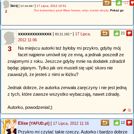
-12
lacq
|
|
17 Lipca, 2012 10:51
217.144.196.*
Ten komentarz psuł Wam humor, więc został ukryty.
Pokaż go
2
xxxxxxxxxxxxxx
|
|
21
17 Lipca,
83.21.192.*
2012 11:06
3
Na miejscu autorki też byłoby mi przykro, gdyby mój
facet najpierw umówił się ze mną, a jednak poszedł ze
znajomymi z roku. Jeszcze gdyby mnie na dodatek zdradził
będąc pijanym. Tylko jak oni musieli się upić skoro nie
zauważyli, że jesteś z nimi w łóżku?
Jednak dobrze, że autorka zerwała zaręczyny i nie jest jedną
z tych, które zawsze wszystko wybaczają, nawet zdradę.
Autorko, powodzenia!;)
Elise
|
12
[YAFUD.pl]
17 Lipca, 2012 11:16
Przykro mi czytać takie rzeczy. Autorko i bardzo dobrze