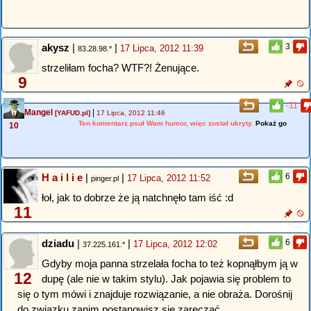
akysz
|
|
3
17 Lipca, 2012 11:39
83.28.98.*
strzeliłam focha? WTF?! Żenujące.
9
-11
Mangel
|
[YAFUD.pl]
17 Lipca, 2012 11:46
Ten komentarz psuł Wam humor, więc został ukryty.
Pokaż go
10
H a i l i e
|
|
6
17 Lipca, 2012 11:52
pinger.pl
łoł, jak to dobrze że ją natchnęło tam iść :d
11
dziadu
|
|
6
17 Lipca, 2012 12:02
37.225.161.*
Gdyby moja panna strzelała focha to też kopnąłbym ją w
12
dupę (ale nie w takim stylu). Jak pojawia się problem to
się o tym mówi i znajduje rozwiązanie, a nie obraża. Dorośnij
do związku zanim postanowisz się zaręczać.