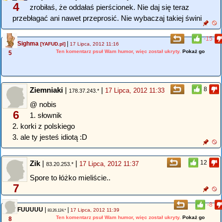
4
zrobiłaś, że oddałaś pierścionek. Nie daj się teraz
przebłagać ani nawet przeprosić. Nie wybaczaj takiej świni
-15
Sighma
|
[YAFUD.pl]
17 Lipca, 2012 11:16
Ten komentarz psuł Wam humor, więc został ukryty.
Pokaż go
5
Ziemniaki
|
|
8
17 Lipca, 2012 11:33
178.37.243.*
@ nobis
6
1. słownik
2. korki z polskiego
3. ale ty jesteś idiotą :D
Zik
|
|
12
17 Lipca, 2012 11:37
83.20.253.*
Spore to łóżko mieliście..
7
-8
FUUUUU
|
|
17 Lipca, 2012 11:39
83.26.124.*
Ten komentarz psuł Wam humor, więc został ukryty.
Pokaż go
8