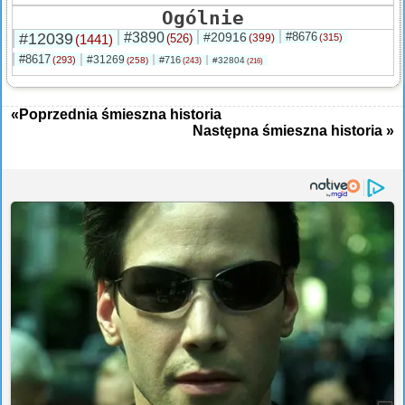
Ogólnie
#12039
#3890
#20916
#8676
(1441)
(526)
(399)
(315)
#8617
#31269
(293)
#716
(258)
#32804
(243)
(216)
«Poprzednia śmieszna historia
Następna śmieszna historia »