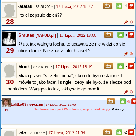
łatafak
|
|
-4
17 Lipca, 2012 15:47
83.26.200.*
i to ci zepsuło dzień??
28
Smutas
|
5
[YAFUD.pl]
17 Lipca, 2012 18:00
@up, jak walnęła focha, to udawała że nie widzi co się
29
obok dzieje. Nie znasz takich lasek?
Mock
|
|
5
17 Lipca, 2012 18:19
87.204.191.*
Miała prawo "strzelić focha", skoro to było ustalone. I
30
mówię to jako facet i singiel, żeby nie było, że siedzę pod
pantoflem. Wygląda to tak, jakbyście go bronili.
-9
Lolitka69
|
[YAFUD.pl]
17 Lipca, 2012 19:05
Ten komentarz psuł Wam humor, więc został ukryty.
Pokaż go
31
lolo
|
|
-2
17 Lipca, 2012 21:34
78.88.44.*