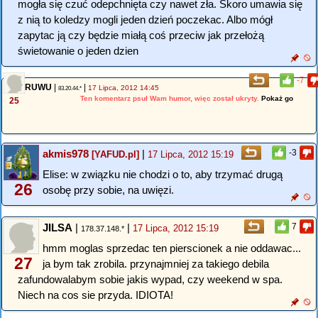
mogła się czuć odepchnięta czy nawet zła. Skoro umawia się
z nią to koledzy mogli jeden dzień poczekac. Albo mógł
zapytac ją czy będzie miałą coś przeciw jak przełożą
świetowanie o jeden dzien
-7
RUWU
|
|
17 Lipca, 2012 14:45
83.20.44.*
Ten komentarz psuł Wam humor, więc został ukryty.
Pokaż go
25
akmis978
|
-3
[YAFUD.pl]
17 Lipca, 2012 15:19
Elise: w związku nie chodzi o to, aby trzymać drugą
26
osobę przy sobie, na uwięzi.
JILSA
|
|
7
17 Lipca, 2012 15:19
178.37.148.*
hmm moglas sprzedac ten pierscionek a nie oddawac...
27
ja bym tak zrobila. przynajmniej za takiego debila
zafundowalabym sobie jakis wypad, czy weekend w spa.
Niech na cos sie przyda. IDIOTA!