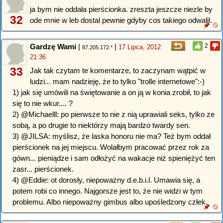
ja bym nie oddała pierścionka. zreszta jeszcze niezle by
32
ode mnie w leb dostal pewnie gdyby cos takiego odwalil.
Gardzę Wami
|
|
2
17 Lipca, 2012
87.205.172.*
21:36
33
Jak tak czytam te komentarze, to zaczynam wątpić w
ludzi... mam nadzieję, że to tylko "trolle internetowe":-)
1) jak się umówili na świętowanie a on ją w konia zrobił, to jak
się to nie wkur.... ?
2) @Michaelll: po pierwsze to nie z nią uprawiali seks, tylko ze
sobą, a po drugie to niektórzy mają bardzo twardy sen.
3) @JILSA: myślisz, że laska honoru nie ma? Też bym oddał
pierścionek na jej miejscu. Wolałbym pracować przez rok za
gówn... pieniądze i sam odłożyć na wakacje niż spieniężyć ten
zasr... pierścionek.
4) @Eddie: ot dorosły, niepoważny d.e.b.i.l. Umawia się, a
potem robi co innego. Najgorsze jest to, że nie widzi w tym
problemu. Albo niepoważny gimbus albo upośledzony człek.