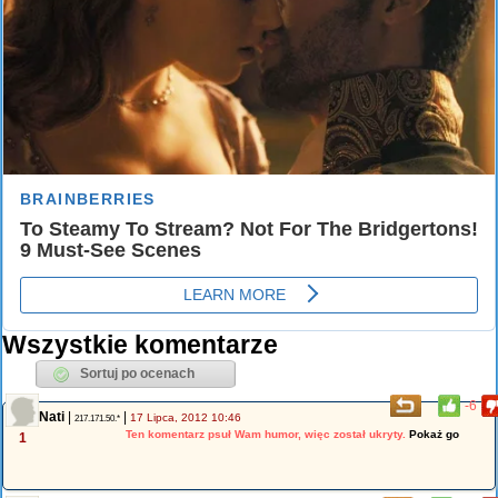
Wszystkie komentarze
-6
Nati
|
|
17 Lipca, 2012 10:46
217.171.50.*
Ten komentarz psuł Wam humor, więc został ukryty.
Pokaż go
1