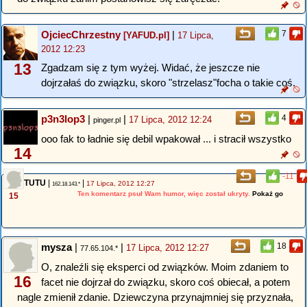
OjciecChrzestny
|
7
[YAFUD.pl]
17 Lipca,
2012 12:23
13
Zgadzam się z tym wyżej. Widać, że jeszcze nie
dojrzałaś do związku, skoro "strzelasz"focha o takie coś.
p3n3lop3
|
|
4
17 Lipca, 2012 12:24
pinger.pl
ooo fak to ładnie się debil wpakował ... i stracił wszystko
14
-11
TUTU
|
|
17 Lipca, 2012 12:27
162.18.143.*
Ten komentarz psuł Wam humor, więc został ukryty.
Pokaż go
15
mysza
|
|
18
17 Lipca, 2012 12:27
77.65.104.*
O, znaleźli się eksperci od związków. Moim zdaniem to
16
facet nie dojrzał do związku, skoro coś obiecał, a potem
nagle zmienił zdanie. Dziewczyna przynajmniej się przyznała,