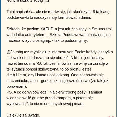
jednym łóżku z Tobą?[...]"
Tutaj napisałeś... ale nie martw się, jak skończysz 6-tą klasę
podstawówki to nauczysz się formułować zdania.
Szkoda, że poziom YAFUD-a jest tak żenujący, a Smutas-troll
w dodatku autorytetem... Szkoła Podstawowa to najwięcej co
możesz w życiu osiągnąć - tak to podsumujmy.
@Ja tobą też myślicielu z internetu ver. Eddie: każdy jest tylko
człowiekiem i zdarza mu się obrazić. Nikt nie jest idealny,
nawet ten co ma >50 lat. Jeśli mówisz, że winę za zdradę w
tej sytuacji ponosi dziewczyna, to po prostu jesteś
d.e.b.i.l.e.m, czyli istotą upośledzoną. Ona zachowała się
szczeniacko, a on - gorzej niż najgorsze ścierwo (że tak już
porównam).
PS. A co do wypowiedzi "Najpierw trochę pożyj, zamiast
wiecznie walić gruchę przed kompem, a potem się
wypowiadaj", to nie mierz innych swoją miarą.
Dziękuję za uwagę.