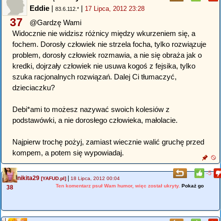
Eddie
|
|
17 Lipca, 2012 23:28
83.6.112.*
37
@Gardzę Wami
Widocznie nie widzisz różnicy między wkurzeniem się, a
fochem. Dorosły człowiek nie strzela focha, tylko rozwiązuje
problem, dorosły człowiek rozmawia, a nie się obraża jak o
kredki, dojrzały człowiek nie usuwa kogoś z fejsika, tylko
szuka racjonalnych rozwiązań. Dalej Ci tłumaczyć,
dzieciaczku?
Debi*ami to możesz nazywać swoich kolesiów z
podstawówki, a nie dorosłego człowieka, małolacie.
Najpierw trochę pożyj, zamiast wiecznie walić gruchę przed
kompem, a potem się wypowiadaj.
-5
nikita29
|
[YAFUD.pl]
18 Lipca, 2012 00:04
Ten komentarz psuł Wam humor, więc został ukryty.
Pokaż go
38