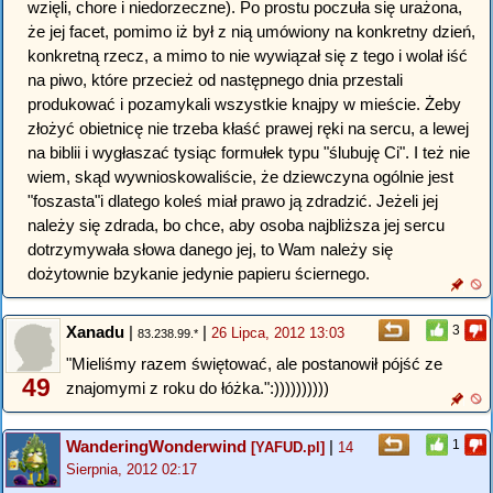
wzięli, chore i niedorzeczne). Po prostu poczuła się urażona,
że jej facet, pomimo iż był z nią umówiony na konkretny dzień,
konkretną rzecz, a mimo to nie wywiązał się z tego i wolał iść
na piwo, które przecież od następnego dnia przestali
produkować i pozamykali wszystkie knajpy w mieście. Żeby
złożyć obietnicę nie trzeba kłaść prawej ręki na sercu, a lewej
na biblii i wygłaszać tysiąc formułek typu "ślubuję Ci". I też nie
wiem, skąd wywnioskowaliście, że dziewczyna ogólnie jest
"foszasta"i dlatego koleś miał prawo ją zdradzić. Jeżeli jej
należy się zdrada, bo chce, aby osoba najbliższa jej sercu
dotrzymywała słowa danego jej, to Wam należy się
dożytownie bzykanie jedynie papieru ściernego.
Xanadu
|
|
3
26 Lipca, 2012 13:03
83.238.99.*
"Mieliśmy razem świętować, ale postanowił pójść ze
49
znajomymi z roku do łóżka.":))))))))))
WanderingWonderwind
|
1
[YAFUD.pl]
14
Sierpnia, 2012 02:17