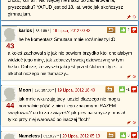
chodź, kur*a!". Nic więcej nie masz do zaoferowania,
pryszczatku? YAFUD jest od 18. lat, wróc jak skończysz
gimnazjum.
karlos
|
|
2
19 Lipca, 2012 00:42
83.4.89.*
he he komentarz Smutasa mnie rozśmieszył :D
43
a koleś zachował się jak nie powiem brzydko kto, chciałabym
widzieć jego minę, jak zobaczył swoją dziewczynę w tym
łóżku. Dobrze, że wyszło jaki jest przed ślubem i tyle... a
alkohol niczego nie tłumaczy...
Moon
|
|
-1
19 Lipca, 2012 18:40
176.107.36.*
jak mnie wkurzają tacy ludzie! dlaczego nie mogła
44
normalnie pójść z nim i jego znajomymi RAZEM
świętować? co to za związek? jak pies na smyczy musiał
tylko przy niej warować bo inaczej "foch"
Nameless
|
|
3
20 Lipca, 2012 05:13
83.10.77.*