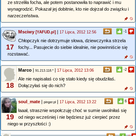
ze strzeliła focha, ale potem postanowiła to naprawić i mu
wynagrodzić. Pokazał jej dobitnie, kto nie dojrzał do związku i
narzeczeństwa.
Msciwy
|
-1
[YAFUD.pl]
17 Lipca, 2012 12:56
Chłopczyk nie dotrzymuje słowa, dziewczynka strzela
17
fochy... Pasujecie do siebie idealnie, nie powinniście się
rozstawać.
Marco
|
|
-2
17 Lipca, 2012 13:06
91.213.118.*
Ale nie napisałaś co się stało kiedy się obudziłaś.
18
Dołączyłaś się do nich?
soul_mate
|
|
6
17 Lipca, 2012 13:22
pinger.pl
łaaał, strasznie wspołczuję choć w sumie uwolniłaś się
19
od niego wcześniej i nie będziesz już cierpieć przez
niego w przyszłości :)