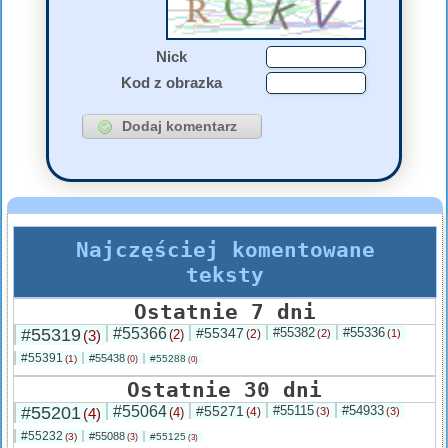
Nick
Kod z obrazka
Najczęściej komentowane
teksty
Ostatnie 7 dni
#55319
#55366
#55347
#55382
#55336
(3)
(2)
(2)
(2)
(1)
#55391
#55438
(1)
#55288
(0)
(0)
Ostatnie 30 dni
#55201
#55064
#55271
#55115
#54933
(4)
(4)
(4)
(3)
(3)
#55232
#55088
(3)
#55125
(3)
(3)