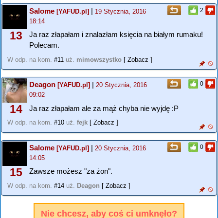
Salome
|
2
[YAFUD.pl]
19 Stycznia, 2016
18:14
13
Ja raz złapałam i znalazłam księcia na białym rumaku!
Polecam.
W odp. na kom.
#11
uż.
mimowszystko
[ Zobacz ]
Deagon
|
0
[YAFUD.pl]
20 Stycznia, 2016
09:02
14
Ja raz złapałam ale za mąż chyba nie wyjdę :P
W odp. na kom.
#10
uż.
fejk
[ Zobacz ]
Salome
|
0
[YAFUD.pl]
20 Stycznia, 2016
14:05
15
Zawsze możesz "za żon".
W odp. na kom.
#14
uż.
Deagon
[ Zobacz ]
Nie chcesz, aby coś ci umknęło?