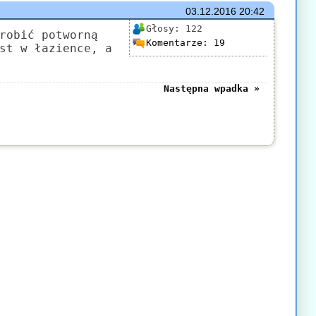
03.12.2016
20:42
Głosy:
122
robić potworną
Komentarze:
19
st w łazience, a
Następna wpadka »