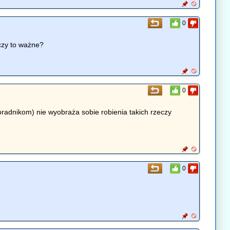
0
 czy to ważne?
0
oradnikom) nie wyobraża sobie robienia takich rzeczy
0