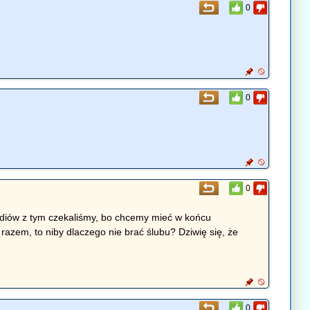
0
0
0
tudiów z tym czekaliśmy, bo chcemy mieć w końcu
razem, to niby dlaczego nie brać ślubu? Dziwię się, że
0