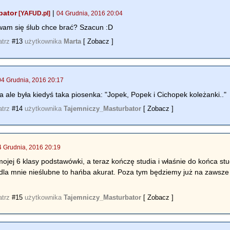
bator
|
[YAFUD.pl]
04 Grudnia, 2016 20:04
 wam się ślub chce brać? Szacun :D
atrz
#13
użytkownika
Marta
[ Zobacz ]
04 Grudnia, 2016 20:17
a ale była kiedyś taka piosenka: "Jopek, Popek i Cichopek koleżanki.."
atrz
#14
użytkownika
Tajemniczy_Masturbator
[ Zobacz ]
4 Grudnia, 2016 20:19
jej 6 klasy podstawówki, a teraz kończę studia i właśnie do końca s
 dla mnie nieślubne to hańba akurat. Poza tym będziemy już na zawsze 
atrz
#15
użytkownika
Tajemniczy_Masturbator
[ Zobacz ]