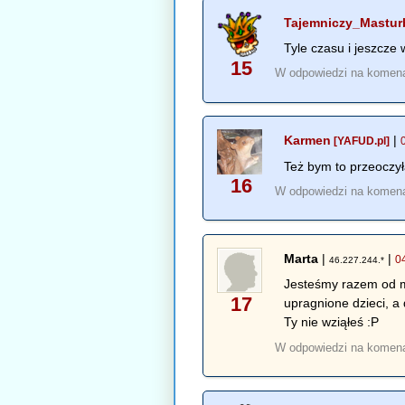
Tajemniczy_Mastur
Tyle czasu i jeszcze
15
W odpowiedzi na komen
Karmen
|
[YAFUD.pl]
Też bym to przeoczył
16
W odpowiedzi na komen
Marta
|
|
0
46.227.244.*
Jesteśmy razem od mo
17
upragnione dzieci, a
Ty nie wziąłeś :P
W odpowiedzi na komen