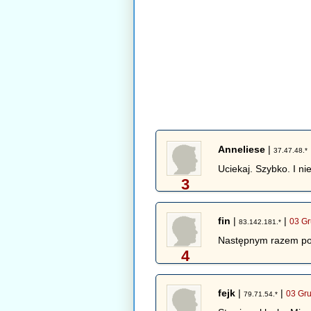
Anneliese
|
37.47.48.*
Uciekaj. Szybko. I nie
3
fin
|
|
03 Gr
83.142.181.*
Następnym razem post
4
fejk
|
|
03 Gru
79.71.54.*