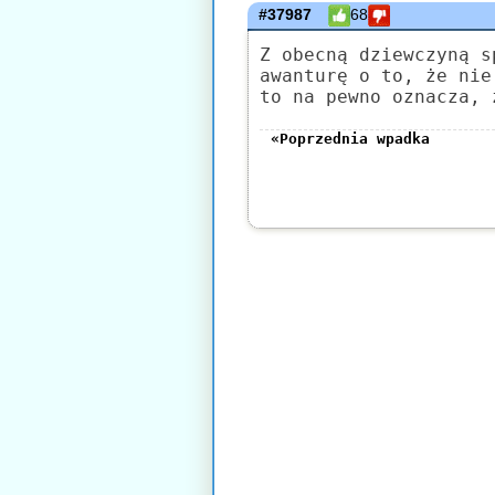
#37987
68
Z obecną dziewczyną s
awanturę o to, że nie
to na pewno oznacza, 
«Poprzednia wpadka