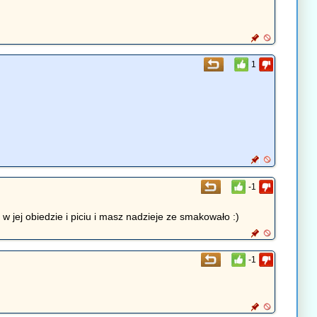
1
-1
 w jej obiedzie i piciu i masz nadzieje ze smakowało :)
-1