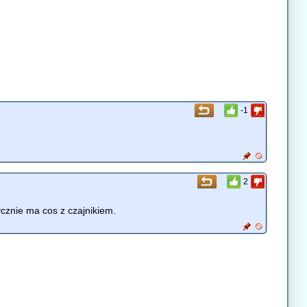
-1
2
cznie ma cos z czajnikiem.