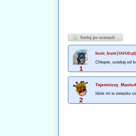
bum_bum
[YAFUD.pl]
Chłopie, uciekaj od b
1
Tajemniczy_Mastur
Idzie mi w zwiazku o
2