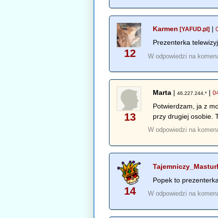
Karmen
|
[YAFUD.pl]
Prezenterka telewizy
12
W odpowiedzi na komen
Marta
|
|
0
46.227.244.*
Potwierdzam, ja z mo
13
przy drugiej osobie. 
W odpowiedzi na komen
Tajemniczy_Mastur
Popek to prezenterka
14
W odpowiedzi na komen