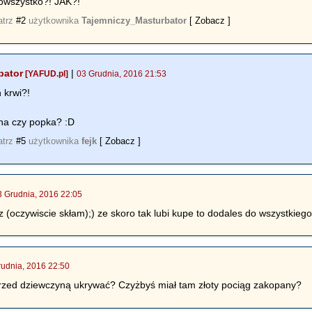
owszystko?! JAK?!
atrz
#2
użytkownika
Tajemniczy_Masturbator
[ Zobacz ]
bator
|
[YAFUD.pl]
03 Grudnia, 2016 21:53
 krwi?!
ana czy popka? :D
atrz
#5
użytkownika
fejk
[ Zobacz ]
3 Grudnia, 2016 22:05
z (oczywiscie skłam);) ze skoro tak lubi kupe to dodales do wszystkiego
rudnia, 2016 22:50
rzed dziewczyną ukrywać? Czyżbyś miał tam złoty pociąg zakopany?