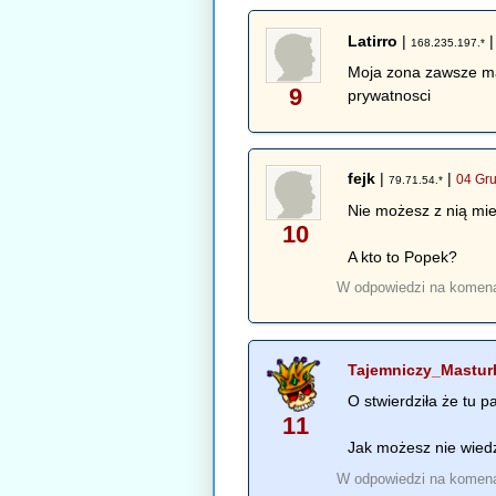
Latirro
|
168.235.197.*
Moja zona zawsze ma 
9
prywatnosci
fejk
|
|
04 Gru
79.71.54.*
Nie możesz z nią mie
10
A kto to Popek?
W odpowiedzi na komen
Tajemniczy_Mastur
O stwierdziła że tu p
11
Jak możesz nie wiedz
W odpowiedzi na komen