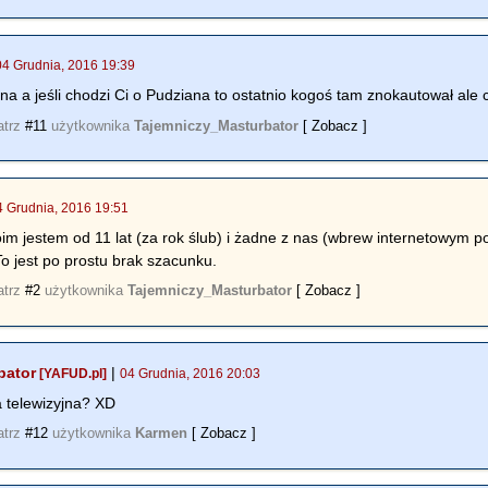
04 Grudnia, 2016 19:39
jna a jeśli chodzi Ci o Pudziana to ostatnio kogoś tam znokautował ale
atrz
#11
użytkownika
Tajemniczy_Masturbator
[ Zobacz ]
4 Grudnia, 2016 19:51
im jestem od 11 lat (za rok ślub) i żadne z nas (wbrew internetowym p
To jest po prostu brak szacunku.
atrz
#2
użytkownika
Tajemniczy_Masturbator
[ Zobacz ]
bator
|
[YAFUD.pl]
04 Grudnia, 2016 20:03
 telewizyjna? XD
atrz
#12
użytkownika
Karmen
[ Zobacz ]