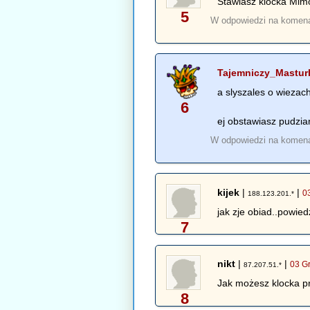
Stawiasz klocka Mim
5
W odpowiedzi na komen
Tajemniczy_Mastur
a slyszales o wiezach
6
ej obstawiasz pudzi
W odpowiedzi na komen
kijek
|
|
0
188.123.201.*
jak zje obiad..powied
7
nikt
|
|
03 G
87.207.51.*
Jak możesz klocka p
8