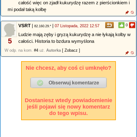
całość więc on zjadł kukurydzę razem z pierścionkiem i
mi podał taką kolbę
VSRT
|
|
0
07 Listopada, 2022 12:57
82.160.29.*
Ludzie mają zęby i gryzą kukurydzę a nie łykają kolby w
5
całości. Historia to bzdura wymyślona
W odp. na kom.
#4
uż.
Autorka
[ Zobacz ]
Nie chcesz, aby coś ci umknęło?
Dostaniesz wtedy powiadomienie
jeśli pojawi się nowy komentarz
do tego wpisu.