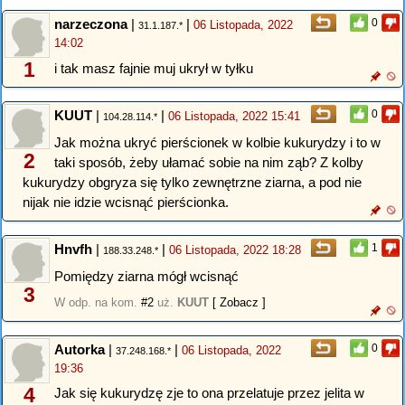
narzeczona
|
|
0
06 Listopada, 2022
31.1.187.*
14:02
1
i tak masz fajnie muj ukrył w tyłku
KUUT
|
|
0
06 Listopada, 2022 15:41
104.28.114.*
Jak można ukryć pierścionek w kolbie kukurydzy i to w
2
taki sposób, żeby ułamać sobie na nim ząb? Z kolby
kukurydzy obgryza się tylko zewnętrzne ziarna, a pod nie
nijak nie idzie wcisnąć pierścionka.
Hnvfh
|
|
1
06 Listopada, 2022 18:28
188.33.248.*
Pomiędzy ziarna mógł wcisnąć
3
W odp. na kom.
#2
uż.
KUUT
[ Zobacz ]
Autorka
|
|
0
06 Listopada, 2022
37.248.168.*
19:36
4
Jak się kukurydzę zje to ona przelatuje przez jelita w