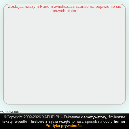
Zostając naszym Fanem zwiększasz szanse na pojawienie się
lepszych historii!
YAFUD MOBILE
©Copyright 2009-2026 YAFUD.PL -
Tekstowe
demotywatory
, śmieszne
teksty, wpadki i historie z życia wzięte
to nasz sposób na dobry
humor
.
Polityka prywatności
.