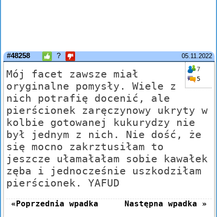
#48258
?
05.11.2022
7
Mój facet zawsze miał
5
oryginalne pomysły. Wiele z
nich potrafię docenić, ale
pierścionek zaręczynowy ukryty w
kolbie gotowanej kukurydzy nie
był jednym z nich. Nie dość, że
się mocno zakrztusiłam to
jeszcze ułamałałam sobie kawałek
zęba i jednocześnie uszkodziłam
pierścionek. YAFUD
«Poprzednia wpadka
Następna wpadka »