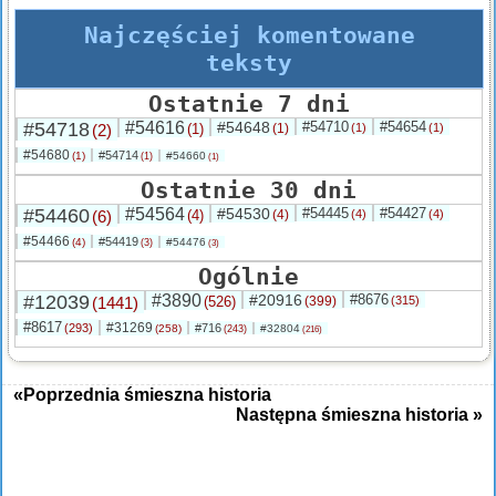
Najczęściej komentowane
teksty
Ostatnie 7 dni
#54718
#54616
#54648
#54710
#54654
(2)
(1)
(1)
(1)
(1)
#54680
#54714
(1)
#54660
(1)
(1)
Ostatnie 30 dni
#54460
#54564
#54530
#54445
#54427
(6)
(4)
(4)
(4)
(4)
#54466
#54419
(4)
#54476
(3)
(3)
Ogólnie
#12039
#3890
#20916
#8676
(1441)
(526)
(399)
(315)
#8617
#31269
(293)
#716
(258)
#32804
(243)
(216)
«Poprzednia śmieszna historia
Następna śmieszna historia »