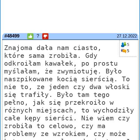
#48499
?
27.12.2022
5
Znajoma dała nam ciasto,
5
które sama zrobiła. Gdy
odkroiłam kawałek, po prostu
myślałam, że zwymiotuję. Było
naszpikowane kocią sierścią. To
nie to, ze jeden czy dwa włoski
się trafiły. Było tam tego
pełno, jak się przekroiło w
różnych miejscach, to wychodziły
całe kępy sierści. Nie wiem czy
zrobiła to celowo, czy ma
problemy ze wzrokiem, czy może