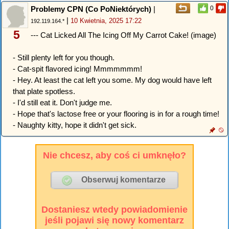
Problemy CPN (Co PoNiektórych)
|
0
|
10 Kwietnia, 2025 17:22
192.119.164.*
5
--- Cat Licked All The Icing Off My Carrot Cake! (image)
- Still plenty left for you though.
- Cat-spit flavored icing! Mmmmmmm!
- Hey. At least the cat left you some. My dog would have left
that plate spotless.
- I'd still eat it. Don't judge me.
- Hope that's lactose free or your flooring is in for a rough time!
- Naughty kitty, hope it didn't get sick.
Nie chcesz, aby coś ci umknęło?
Dostaniesz wtedy powiadomienie
jeśli pojawi się nowy komentarz