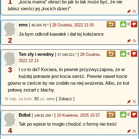
1
„kocia mama” obrazi bo jak to tak może być, że nie
lubisz sierści jej „kocich dzieci”
ems
|
|
0
28 Grudnia, 2022 21:55
46.204.76.*
Ja bym odkroił kawałek i dał tej koleżance
2
Ten zły i wredny
|
|
0
28 Grudnia,
37.248.221.*
2022 22:13
3
I co to da? Kociara, to pewnie przyzwyczajona, że w
każdej potrawie jest kocia sierść. Pewnie nawet kocie
gówno w cieście by nie zrobiło na niej wrażenia. Albo, że kot
połowę zeżarł z blachy.
W odp. na kom.
#2
uż.
ems
[ Zobacz ]
Bdbd
|
|
0
10 Kwietnia, 2025 15:57
148.81.200.*
Tak po wpisie to mogło chodzić o formę nie treść
4