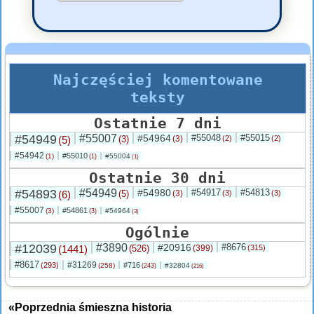
Najczęściej komentowane
teksty
Ostatnie 7 dni
#54949
#55007
#54964
#55048
#55015
(5)
(3)
(3)
(2)
(2)
#54942
#55010
(1)
#55004
(1)
(1)
Ostatnie 30 dni
#54893
#54949
#54980
#54917
#54813
(6)
(5)
(3)
(3)
(3)
#55007
#54861
(3)
#54964
(3)
(3)
Ogólnie
#12039
#3890
#20916
#8676
(1441)
(526)
(399)
(315)
#8617
#31269
(293)
#716
(258)
#32804
(243)
(216)
«Poprzednia śmieszna historia