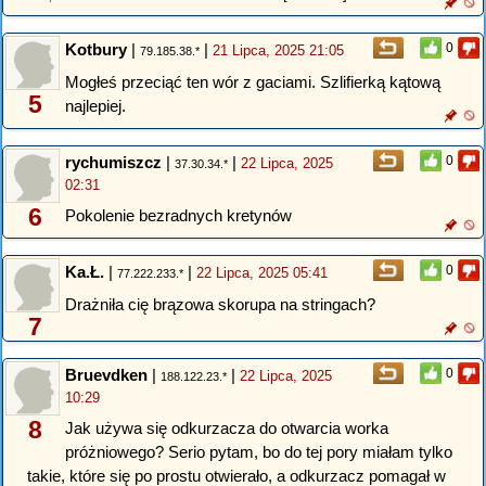
Kotbury
|
|
0
21 Lipca, 2025 21:05
79.185.38.*
Mogłeś przeciąć ten wór z gaciami. Szlifierką kątową
5
najlepiej.
rychumiszcz
|
|
0
22 Lipca, 2025
37.30.34.*
02:31
6
Pokolenie bezradnych kretynów
Ka.Ł.
|
|
0
22 Lipca, 2025 05:41
77.222.233.*
Drażniła cię brązowa skorupa na stringach?
7
Bruevdken
|
|
0
22 Lipca, 2025
188.122.23.*
10:29
8
Jak używa się odkurzacza do otwarcia worka
próżniowego? Serio pytam, bo do tej pory miałam tylko
takie, które się po prostu otwierało, a odkurzacz pomagał w