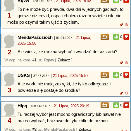
Rqvw
|
|
0
21 Lipca, 2025 15:48
188.146.145.*
To nie może być prawda, dwa dni w jednych gaciach, to
1
gorsze niż covid, ospa i cholera razem wzięte i nikt nie
może po czymś takim ujść z życiem.
MendaPaździoch
|
|
0
21 Lipca,
91.94.120.*
2025 15:56
2
Ale wiesz, że można wybrać i wsadzić do suszarki?
W odp. na kom.
#1
uż.
Rqvw
[ Zobacz ]
USKS
|
|
0
21 Lipca, 2025 15:57
37.47.213.*
A te worki nie mają zakrętki, że tylko odkręcasz i
3
powietrze się dostaje do środka?
Hlpq
|
|
0
21 Lipca, 2025 20:19
188.146.145.*
Tu raczej wybór jest mocno ograniczony lub nawet nie
4
ma co wybrać, brązowe do tyłu żółte do przodu.
W odp. na kom.
#2
uż.
MendaPaździoch
[ Zobacz ]