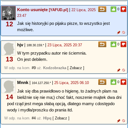
Konto usunięte
|
0
[YAFUD.pl]
22 Lipca, 2025
23:47
12
Jak się historyjki po pijaku pisze, to wszystko jest
możliwe.
hjv
|
|
0
23 Lipca, 2025 20:37
188.30.159.*
W tym przypadku autor nie ściemnia.
13
On jest debilem.
W odp. na kom.
#9
uż.
Kodzobrazka
[ Zobacz ]
Mnnk
|
|
0
25 Lipca, 2025 06:10
164.127.250.*
Jak się dba prawidłowo o higienę, to żadnych plam na
14
bieliźnie się nie ma;) choć fakt, noszenie majtek dwa dni
pod rząd jest mega słabą opcją, dlatego mamy cdostępdo
wody i mydła/proszku do prania itd.
W odp. na kom.
#4
uż.
Hlpq
[ Zobacz ]