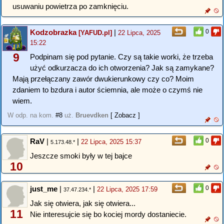
usuwaniu powietrza po zamknięciu.
Kodzobrazka
|
0
[YAFUD.pl]
22 Lipca, 2025
15:22
9
Podpinam się pod pytanie. Czy są takie worki, że trzeba
użyć odkurzacza do ich otworzenia? Jak są zamykane?
Mają przełączany zawór dwukierunkowy czy co? Moim
zdaniem to bzdura i autor ściemnia, ale może o czymś nie
wiem.
W odp. na kom.
#8
uż.
Bruevdken
[ Zobacz ]
RaV
|
|
0
22 Lipca, 2025 15:37
5.173.48.*
Jeszcze smoki były w tej bajce
10
just_me
|
|
0
22 Lipca, 2025 17:59
37.47.234.*
Jak się otwiera, jak się otwiera...
11
Nie interesujcie się bo kociej mordy dostaniecie.