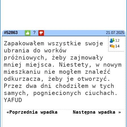
#52863
?
21.07.2025
12
Zapakowałem wszystkie swoje
14
ubrania do worków
próżniowych, żeby zajmowały
mniej miejsca. Niestety, w nowym
mieszkaniu nie mogłem znaleźć
odkurzacza, żeby je otworzyć.
Przez dwa dni chodziłem w tych
samych, pogniecionych ciuchach.
YAFUD
«Poprzednia wpadka
Następna wpadka »