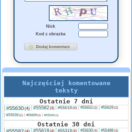
Nick
Kod z obrazka
Najczęściej komentowane
teksty
Ostatnie 7 dni
#55630
#55582
#55618
#55652
#55629
(4)
(4)
(4)
(2)
(2)
#55638
#55609
(1)
#55640
(1)
(1)
Ostatnie 30 dni
#55582
#55618
#55319
#55630
#55488
(4)
(4)
(4)
(4)
(3)