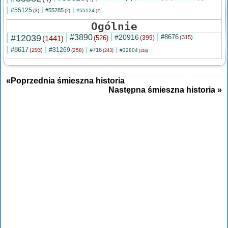
#55125
#55285
(3)
#55124
(2)
(2)
Ogólnie
#12039
#3890
#20916
#8676
(1441)
(526)
(399)
(315)
#8617
#31269
(293)
#716
(258)
#32804
(243)
(216)
«Poprzednia śmieszna historia
Następna śmieszna historia »