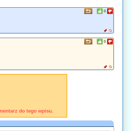
0
0
mentarz do tego wpisu.