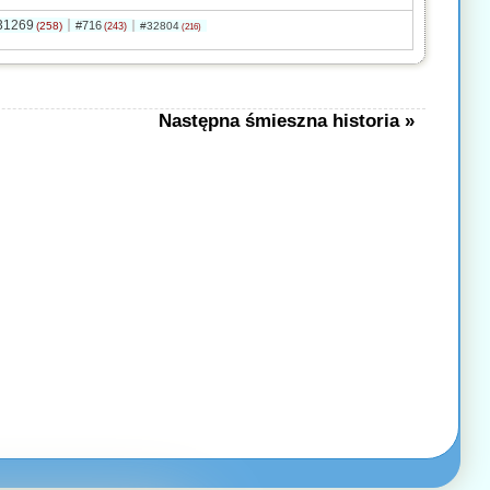
31269
#716
(258)
#32804
(243)
(216)
Następna śmieszna historia »