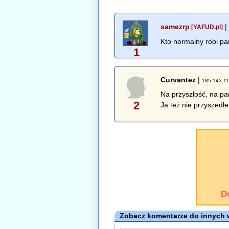
samezrp
[YAFUD.pl]
Kto normalny robi p
1
Curvantez
|
185.143.11
Na przyszłość, na pa
2
Ja też nie przyszedł
D
Zobacz komentarze do innych