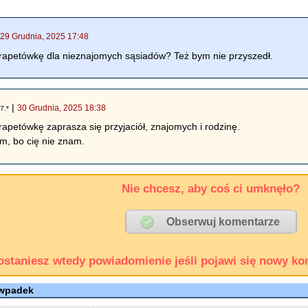
|
29 Grudnia, 2025 17:48
arapetówkę dla nieznajomych sąsiadów? Też bym nie przyszedł.
|
30 Grudnia, 2025 18:38
7.*
rapetówkę zaprasza się przyjaciół, znajomych i rodzinę.
em, bo cię nie znam.
Nie chcesz, aby coś ci umknęło?
ostaniesz wtedy powiadomienie jeśli pojawi się nowy ko
 wpadek