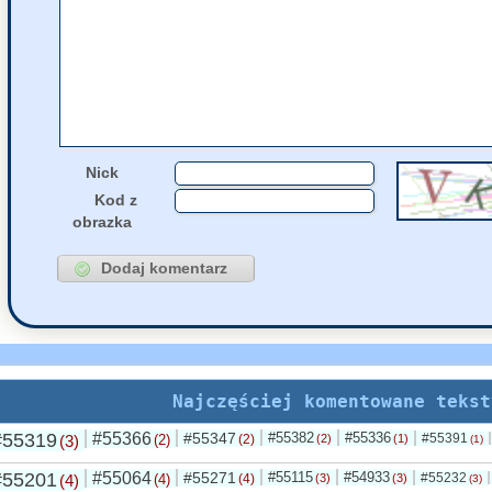
55290
ChomikSmutas
26 Czerwca, 2026 20:58
55291
dżast_hmm
nap
26 Czerwca, 2026 14:55
55126
Pu
napisał(a)
k
25 Czerwca, 2026 10:17
Nick
Kod z
obrazka
Najczęściej komentowane tekst
#55319
#55366
#55347
#55382
#55336
#55391
(3)
(2)
(2)
(2)
(1)
(1)
#55201
#55064
#55271
#55115
#54933
#55232
(4)
(4)
(4)
(3)
(3)
(3)