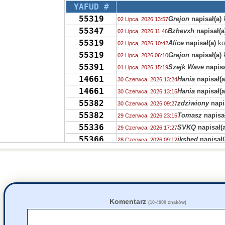
YAFUD #
55319
Grejon
napisał(a)
02 Lipca, 2026 13:57
55347
Bzhevxh
napisał(a
02 Lipca, 2026 11:46
55319
Alice
napisał(a)
ko
02 Lipca, 2026 10:42
55319
Grejon
napisał(a)
02 Lipca, 2026 06:10
55391
Szejk Wave
napisa
01 Lipca, 2026 15:19
14661
Hania
napisał(a
30 Czerwca, 2026 13:24
14661
Hania
napisał(a
30 Czerwca, 2026 13:15
55382
zdziwiony
napi
30 Czerwca, 2026 09:27
55382
Tomasz
napisał
29 Czerwca, 2026 23:15
55336
SVKQ
napisał(a
29 Czerwca, 2026 17:27
55366
iksbed
napisał(
28 Czerwca, 2026 09:12
55366
X
napisał(a)
kom
28 Czerwca, 2026 00:29
55347
zdziwiony
napi
27 Czerwca, 2026 20:26
55172
HWHH
napisał(
27 Czerwca, 2026 15:30
TRASH
55285
samezrp
napisa
27 Czerwca, 2026 10:42
Komentarz
55300
(10-4000 znaków)
Grejon
napisał(
27 Czerwca, 2026 08:56
55285
zdziwiony
napi
27 Czerwca, 2026 00:28