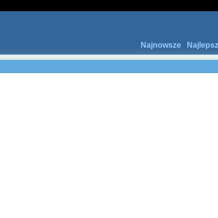
Najnowsze
Najleps