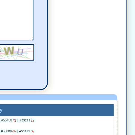
a
napisał(a)
komentarz
isał(a)
komentarz
omentarz
y
#55438
#55288
(0)
(0)
#55088
#55125
(3)
(3)