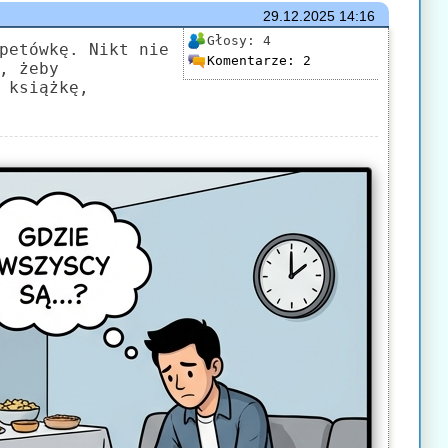
29.12.2025
14:16
Głosy:
4
petówkę. Nikt nie
Komentarze:
2
, żeby
 książkę,