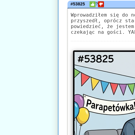
#53825
?
Wprowadziłem się do n
przyszedł, oprócz sta
powiedzieć, że jestem
czekając na gości. YA