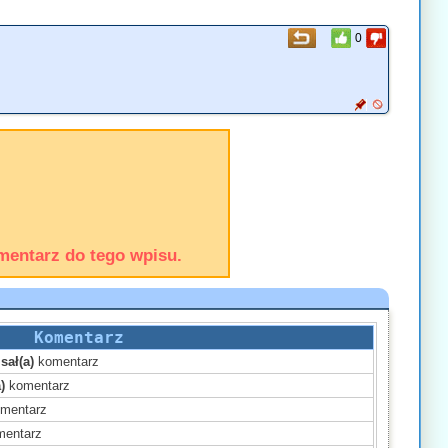
0
mentarz do tego wpisu.
Komentarz
sał(a)
komentarz
)
komentarz
mentarz
entarz