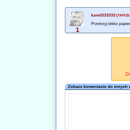
kamil333333
[YAFUD.
Przetrzyj lekko papi
1
D
Zobacz komentarze do innych