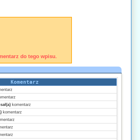
mentarz do tego wpisu.
Komentarz
entarz
mentarz
sał(a)
komentarz
)
komentarz
mentarz
entarz
entarz