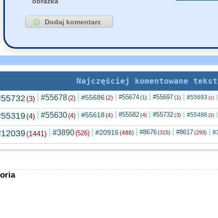
obrazka
Najczęściej komentowane tekst
#55732
#55678
#55686
#55674
#55697
#55693
(3)
(2)
(2)
(1)
(1)
(1)
#55319
#55630
#55618
#55582
#55732
#55488
(4)
(4)
(4)
(4)
(3)
(3)
#12039
#3890
#20916
#8676
#8617
#
(1441)
(526)
(488)
(315)
(293)
oria