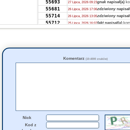
55693
gnak
napisał(a)
ko
27 Lipca, 2026 09:23
55681
zdziwiony
napisał
26 Lipca, 2026 17:06
55714
zdziwiony
napisał
26 Lipca, 2026 13:05
55712
fakt
napisał(a)
kom
25 Lipca, 2026 16:07
55674
zdziwiony
napisał
24 Lipca, 2026 22:11
55697
zdziwiony
napisał
24 Lipca, 2026 22:03
55686
fakt
napisał(a)
kom
24 Lipca, 2026 10:01
55686
zdziwiony
napisał
24 Lipca, 2026 09:55
55678
KRPH
napisał(a)
k
23 Lipca, 2026 05:31
Komentarz
(10-4000 znaków)
55668
Tunn
napisał(a)
ko
22 Lipca, 2026 22:58
55678
pazb
napisał(a)
ko
22 Lipca, 2026 17:38
55651
Dhdvdh
napisał(a)
22 Lipca, 2026 12:15
55667
Grejon
napisał(a)
22 Lipca, 2026 02:45
Nick
Kod z