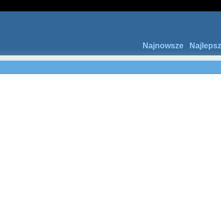
Najnowsze
Najleps