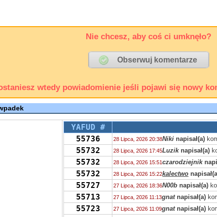
Nie chcesz, aby coś ci umknęło?
ostaniesz wtedy powiadomienie jeśli pojawi się nowy ko
 wpadek
YAFUD #
55736
Niki
napisał(a)
kom
28 Lipca, 2026 20:38
55732
Luzik
napisał(a)
ko
28 Lipca, 2026 17:45
55732
czarodziejnik
napi
28 Lipca, 2026 15:51
55732
kalectwo
napisał(a
28 Lipca, 2026 15:22
55727
N00b
napisał(a)
ko
27 Lipca, 2026 18:36
55713
gnat
napisał(a)
kom
27 Lipca, 2026 11:13
55723
gnat
napisał(a)
kom
27 Lipca, 2026 11:09