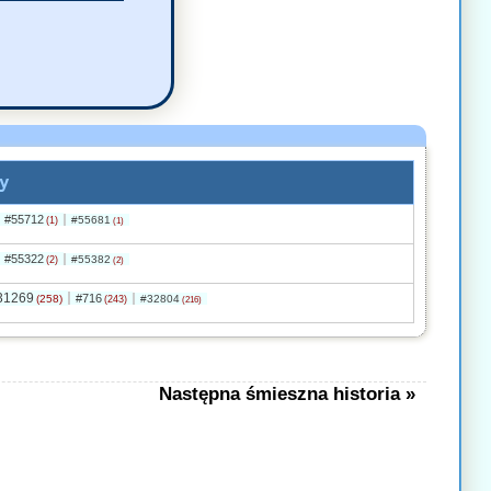
y
#55712
#55681
(1)
(1)
#55322
#55382
(2)
(2)
31269
#716
(258)
#32804
(243)
(216)
Następna śmieszna historia »