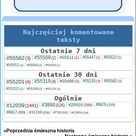
Najczęściej komentowane
teksty
Ostatnie 7 dni
#55582
#55509
#55511
#55447
#55522
(3)
(2)
(1)
(1)
(1)
#55551
#55555
(1)
#55609
(1)
(1)
Ostatnie 30 dni
#55201
#55319
#55488
#55125
#55582
(4)
(4)
(3)
(3)
(3)
#55322
#55189
(2)
#55124
(2)
(2)
Ogólnie
#12039
#3890
#20916
#8676
(1441)
(526)
(399)
(315)
#8617
#31269
(293)
#716
(258)
#32804
(243)
(216)
«Poprzednia śmieszna historia