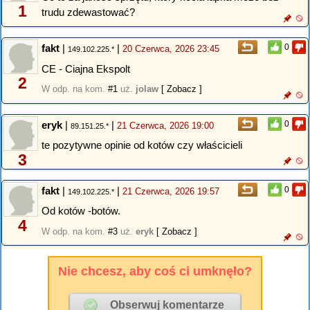
1
trudu zdewastować?
fakt
|
|
0
20 Czerwca, 2026 23:45
149.102.225.*
CE - Ciajna Ekspolt
2
W odp. na kom.
#1
uż.
jolaw
[ Zobacz ]
eryk
|
|
0
21 Czerwca, 2026 19:00
89.151.25.*
te pozytywne opinie od kotów czy właścicieli
3
fakt
|
|
0
21 Czerwca, 2026 19:57
149.102.225.*
Od kotów -botów.
4
W odp. na kom.
#3
uż.
eryk
[ Zobacz ]
Nie chcesz, aby coś ci umknęło?