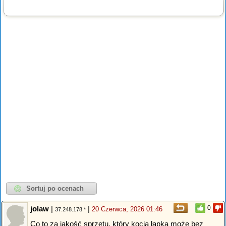
jolaw
|
|
0
20 Czerwca, 2026 01:46
37.248.178.*
Co to za jakość sprzętu, który kocia łapka może bez