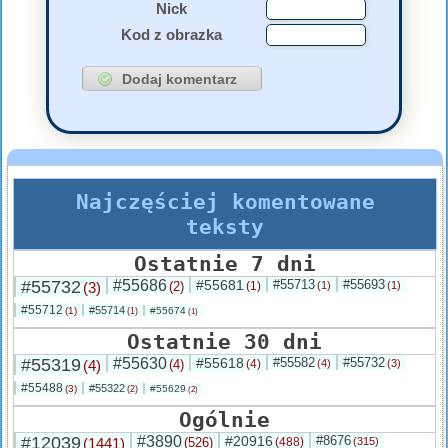
Nick
Kod z obrazka
Najczęściej komentowane
teksty
Ostatnie 7 dni
#55732
#55686
#55681
#55713
#55693
(3)
(2)
(1)
(1)
(1)
#55712
#55714
(1)
#55674
(1)
(1)
Ostatnie 30 dni
#55319
#55630
#55618
#55582
#55732
(4)
(4)
(4)
(4)
(3)
#55488
#55322
(3)
#55629
(2)
(2)
Ogólnie
#12039
#3890
#20916
#8676
(1441)
(526)
(488)
(315)