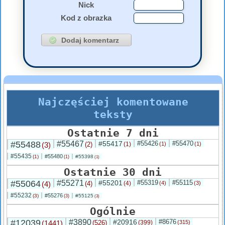
Nick
Kod z obrazka
Najczęściej komentowane
teksty
Ostatnie 7 dni
#55488
#55467
#55417
#55426
#55470
(3)
(2)
(1)
(1)
(1)
#55435
#55480
(1)
#55398
(1)
(1)
Ostatnie 30 dni
#55064
#55271
#55201
#55319
#55115
(4)
(4)
(4)
(4)
(3)
#55232
#55276
(3)
#55125
(3)
(3)
Ogólnie
#12039
#3890
#20916
#8676
(1441)
(526)
(399)
(315)