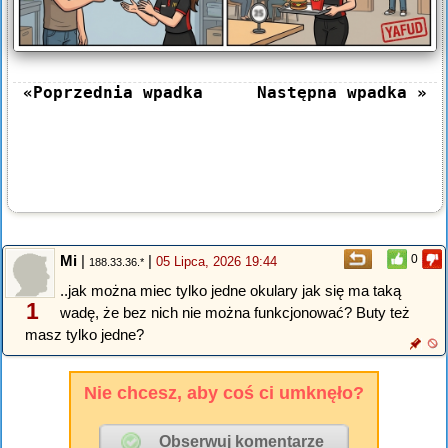
«Poprzednia wpadka
Następna wpadka »
Mi
|
|
0
05 Lipca, 2026 19:44
188.33.36.*
..jak można miec tylko jedne okulary jak się ma taką
1
wadę, że bez nich nie można funkcjonować? Buty też
masz tylko jedne?
Nie chcesz, aby coś ci umknęło?