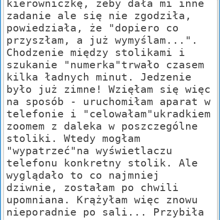
kierowniczkę, żeby dała mi inne
zadanie ale się nie zgodziła,
powiedziała, że "dopiero co
przyszłam, a już wymyślam...".
Chodzenie między stolikami i
szukanie "numerka"trwało czasem
kilka ładnych minut. Jedzenie
było już zimne! Wzięłam się więc
na sposób - uruchomiłam aparat w
telefonie i "celowałam"ukradkiem
zoomem z daleka w poszczególne
stoliki. Wtedy mogłam
"wypatrzeć"na wyświetlaczu
telefonu konkretny stolik. Ale
wyglądało to co najmniej
dziwnie, zostałam po chwili
upomniana. Krążyłam więc znowu
nieporadnie po sali... Przybiła