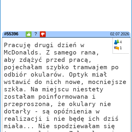
#55396
?
02.07.2026
4
Pracuję drugi dzień w
1
McDonalds. Z samego rana,
aby zdążyć przed pracą,
pojechałam szybko tramwajem po
odbiór okularów. Optyk miał
wstawić do nich nowe, mocniejsze
szkła. Na miejscu niestety
zostałam poinformowana i
przeproszona, że okulary nie
dotarły - są opóźnienia w
realizacji i nie będę ich dziś
miała... Nie spodziewałam się