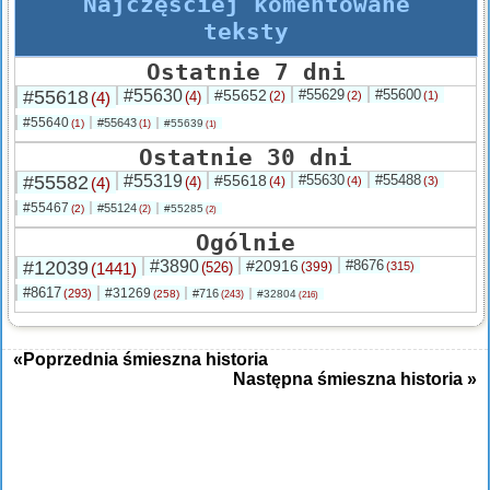
Najczęściej komentowane
teksty
Ostatnie 7 dni
#55618
#55630
#55652
#55629
#55600
(4)
(4)
(2)
(2)
(1)
#55640
#55643
(1)
#55639
(1)
(1)
Ostatnie 30 dni
#55582
#55319
#55618
#55630
#55488
(4)
(4)
(4)
(4)
(3)
#55467
#55124
(2)
#55285
(2)
(2)
Ogólnie
#12039
#3890
#20916
#8676
(1441)
(526)
(399)
(315)
#8617
#31269
(293)
#716
(258)
#32804
(243)
(216)
«Poprzednia śmieszna historia
Następna śmieszna historia »