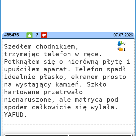
#55476
?
07.07.2026
0
Szedłem chodnikiem,
1
trzymając telefon w ręce.
Potknąłem się o nierówną płytę i
upuściłem aparat. Telefon spadł
idealnie płasko, ekranem prosto
na wystający kamień. Szkło
hartowane przetrwało
nienaruszone, ale matryca pod
spodem całkowicie się wylała.
YAFUD.