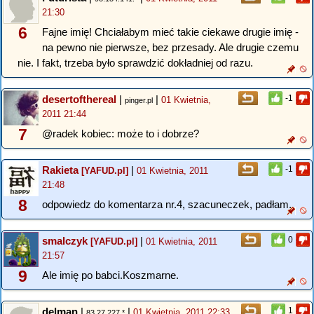
21:30
6
Fajne imię! Chciałabym mieć takie ciekawe drugie imię -
na pewno nie pierwsze, bez przesady. Ale drugie czemu
nie. I fakt, trzeba było sprawdzić dokładniej od razu.
desertofthereal
|
|
-1
01 Kwietnia,
pinger.pl
2011 21:44
7
@radek kobiec: może to i dobrze?
Rakieta
|
-1
[YAFUD.pl]
01 Kwietnia, 2011
21:48
8
odpowiedz do komentarza nr.4, szacuneczek, padłam.
smalczyk
|
0
[YAFUD.pl]
01 Kwietnia, 2011
21:57
9
Ale imię po babci.Koszmarne.
delman
|
|
1
01 Kwietnia, 2011 22:33
83.27.227.*