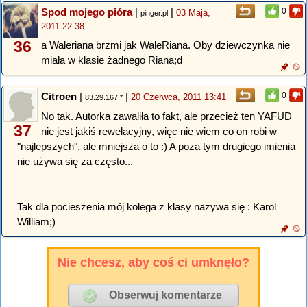
Spod mojego pióra
|
|
0
03 Maja,
pinger.pl
2011 22:38
36
a Waleriana brzmi jak WaleRiana. Oby dziewczynka nie
miała w klasie żadnego Riana;d
Citroen
|
|
0
20 Czerwca, 2011 13:41
83.29.167.*
No tak. Autorka zawaliła to fakt, ale przecież ten YAFUD
37
nie jest jakiś rewelacyjny, więc nie wiem co on robi w
"najlepszych", ale mniejsza o to :) A poza tym drugiego imienia
nie używa się za często...
Tak dla pocieszenia mój kolega z klasy nazywa się : Karol
William;)
Nie chcesz, aby coś ci umknęło?