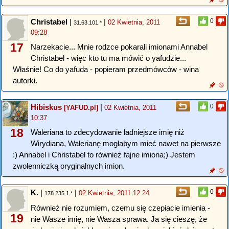
Christabel
|
|
0
02 Kwietnia, 2011
31.63.101.*
09:28
17
Narzekacie... Mnie rodzce pokarali imionami Annabel
Christabel - więc kto tu ma mówić o yafudzie...
Właśnie! Co do yafuda - popieram przedmówców - wina
autorki.
Hibiskus
|
0
[YAFUD.pl]
02 Kwietnia, 2011
10:37
18
Waleriana to zdecydowanie ładniejsze imię niż
Wirydiana, Walerianę mogłabym mieć nawet na pierwsze
:) Annabel i Christabel to również fajne imiona;) Jestem
zwolenniczką oryginalnych imion.
K.
|
|
0
02 Kwietnia, 2011 12:24
178.235.1.*
Również nie rozumiem, czemu się czepiacie imienia -
19
nie Wasze imię, nie Wasza sprawa. Ja się cieszę, że