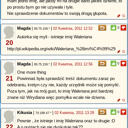
mam jedno imię, ale jakby mi na drugie dano jakieś dziwne, to
po prostu bym go nie używała i tyle.
Nie sprawdzenie dokumentów to swoją drogą głupota.
Magda
|
|
0
02 Kwietnia, 2011 12:52
89.75.159.*
Autorka się myli - istnieje imię Waleriana
20
http://pl.wikipedia.org/wiki/Waleriana_%28imi%C4%99%29
Magda
|
|
0
02 Kwietnia, 2011 12:56
89.75.159.*
One more thing
21
Powinnaś była sprawdzić treść dokumentu zaraz po
odebraniu, kretyn czy nie, każdy urzędnik może się pomylić.
Poza tym, jak na mój gust, to imię Waleriana jest bardziej
znane niż Wirydiana więc pomyłka wcale nie dziwna.
Kikusia
|
|
0
02 Kwietnia, 2011 13:29
79.188.47.*
Pewnie , że istnieje i imię Waleriana oraz to drugie :D
22
A o gustach się nie dyskutuje tak??