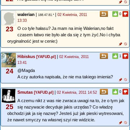
walerian
|
|
0
02 Kwietnia, 2011
188.47.81.*
13:33
23
O co tyle hałasu? Ja mam na imię Walerian,no fakt
czasem łatwo nie było ale da się z tym żyć.No i chyba
oryginalność jest w cenie:)
Hibiskus
|
1
[YAFUD.pl]
02 Kwietnia, 2011
13:41
24
@Magda
A czy autorka napisała, że nie ma takiego imienia?
Smutas
|
0
[YAFUD.pl]
02 Kwietnia, 2011 14:52
A czemu nikt z was nie zwraca uwagi na to, że o tym jak
25
się nazywacie decyduje jakis urzędas? Co władzę
obchodzi jak ja się nazwę? Jesteś już jak pieski wytresowani,
że nawet smyczy na własnej szyi nie widzicie.