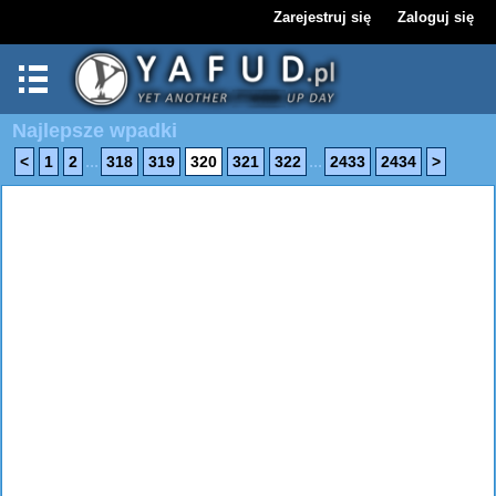
Zarejestruj się
Zaloguj się
Najlepsze wpadki
...
...
<
1
2
318
319
320
321
322
2433
2434
>