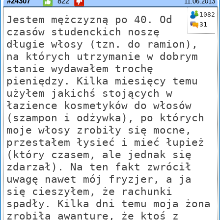
#24307
822
11.06.2013
1082
Jestem mężczyzną po 40. Od
31
czasów studenckich noszę
długie włosy (tzn. do ramion),
na których utrzymanie w dobrym
stanie wydawałem trochę
pieniędzy. Kilka miesięcy temu
użyłem jakichś stojących w
łazience kosmetyków do włosów
(szampon i odżywka), po których
moje włosy zrobiły się mocne,
przestałem łysieć i mieć łupież
(który czasem, ale jednak się
zdarzał). Na ten fakt zwrócił
uwagę nawet mój fryzjer, a ja
się cieszyłem, że rachunki
spadły. Kilka dni temu moja żona
zrobiła awanturę, że ktoś z