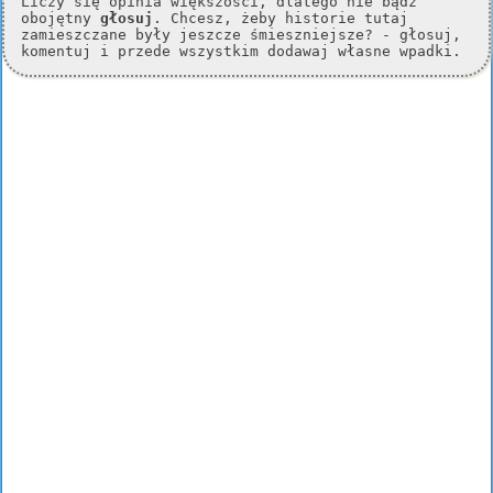
Liczy się opinia większości, dlatego nie bądź
obojętny
głosuj
. Chcesz, żeby historie tutaj
zamieszczane były jeszcze śmieszniejsze? - głosuj,
komentuj i przede wszystkim dodawaj własne wpadki.