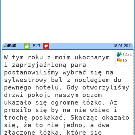
#4940
823
18.01.2011
1221
W tym roku z moim ukochanym
15
i zaprzyjaźnioną parą
postanowiliśmy wybrać się na
sylwestrowy bal z noclegiem do
pewnego hotelu. Gdy otworzyliśmy
drzwi pokoju naszym oczom
ukazało się ogromne łóżko. Aż
prosiło się by na nie wbiec i
trochę poskakać. Skacząc okazało
się, że to nie jedno, a dwa
złączone łóżka, które się