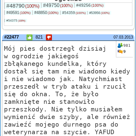
#48790
#49750
#49256
(100%)
(100%)
(100%)
#49591
#48850
#54359
(100%)
(100%)
#53956
(100%)
(100%)
#54375
(100%)
#22477
821
07.03.2013
981
Mój pies dostrzegł dzisiaj
9
w ogrodzie jakiegoś
zbłąkanego kundelka, który
dostał się tam nie wiadomo kiedy
i nie wiadomo jak. Natychmiast
przeszedł w tryb ataku i rzucił
się do okna. To, że było
zamknięte nie stanowiło
przeszkody. Nie tylko musiałem
wymienić dwie szyby, ale również
zawieźć mojego durnego psa do
weterynarza na szycie. YAFUD