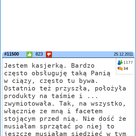
#11500
823
25.12.2011
1177
Jestem kasjerką. Bardzo
34
często obsługuję taką Panią
w ciązy, często tu bywa.
Ostatnio też przyszła, położyła
produkty na taśmie i ...
zwymiotowała. Tak, na wszystko,
włącznie ze mną i facetem
stojącym przed nią. Nie dość że
musiałam sprzątać po niej to
jeszcze musiałam siedzieć w tym