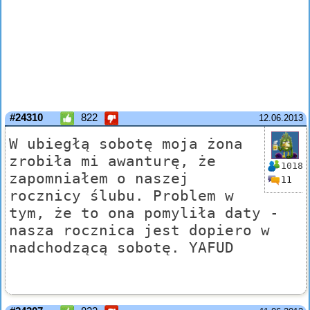
#24310
822
12.06.2013
W ubiegłą sobotę moja żona
zrobiła mi awanturę, że
1018
zapomniałem o naszej
11
rocznicy ślubu. Problem w
tym, że to ona pomyliła daty -
nasza rocznica jest dopiero w
nadchodzącą sobotę. YAFUD