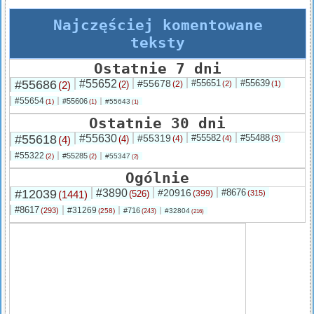
Najczęściej komentowane
teksty
Ostatnie 7 dni
#55686
#55652
#55678
#55651
#55639
(2)
(2)
(2)
(2)
(1)
#55654
#55606
(1)
#55643
(1)
(1)
Ostatnie 30 dni
#55618
#55630
#55319
#55582
#55488
(4)
(4)
(4)
(4)
(3)
#55322
#55285
(2)
#55347
(2)
(2)
Ogólnie
#12039
#3890
#20916
#8676
(1441)
(526)
(399)
(315)
#8617
#31269
(293)
#716
(258)
#32804
(243)
(216)