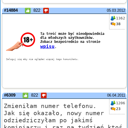
#14884
822
05.03.2012
1362
38
#6309
822
06.04.2011
1206
Zmieniłam numer telefonu.
23
Jak się okazało, nowy numer
odziedziczyłam po jakimś
kominiarzu i raz na tydzień ktoś