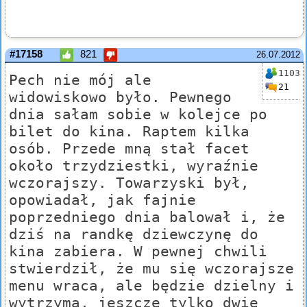
#17158
821
26.07.2012
1103
Pech nie mój ale
21
widowiskowo było. Pewnego
dnia sałam sobie w kolejce po
bilet do kina. Raptem kilka
osób. Przede mną stał facet
około trzydziestki, wyraźnie
wczorajszy. Towarzyski był,
opowiadał, jak fajnie
poprzedniego dnia balował i, że
dziś na randkę dziewczynę do
kina zabiera. W pewnej chwili
stwierdził, że mu się wczorajsze
menu wraca, ale będzie dzielny i
wytrzyma, jeszcze tylko dwie