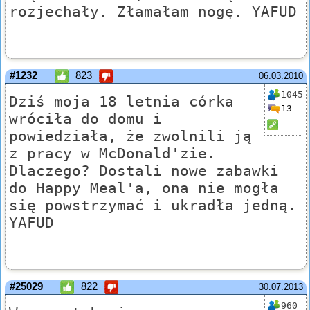
rozjechały. Złamałam nogę. YAFUD
#1232
823
06.03.2010
1045
Dziś moja 18 letnia córka
13
wróciła do domu i
powiedziała, że zwolnili ją
z pracy w McDonald'zie.
Dlaczego? Dostali nowe zabawki
do Happy Meal'a, ona nie mogła
się powstrzymać i ukradła jedną.
YAFUD
#25029
822
30.07.2013
960