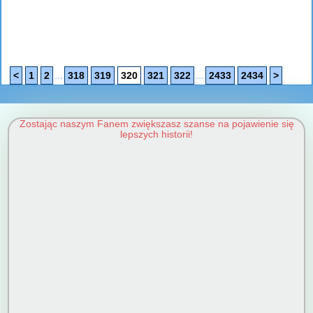
...
...
<
1
2
318
319
320
321
322
2433
2434
>
Zostając naszym Fanem zwiększasz szanse na pojawienie się
lepszych historii!