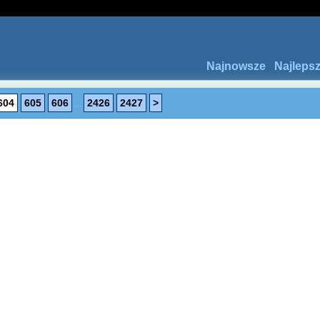
Najnowsze
Najleps
604
605
606
...
2426
2427
>