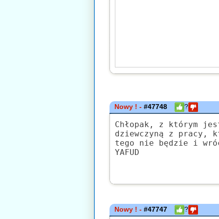
Nowy ! -
#47748
?
Chłopak, z którym jes
dziewczyną z pracy, k
tego nie będzie i wró
YAFUD
Nowy ! -
#47747
?