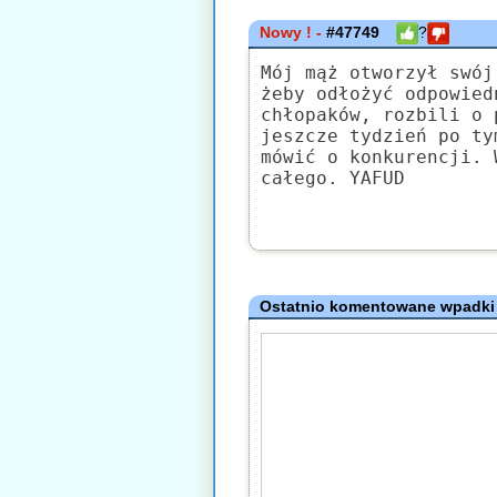
Nowy ! -
#47749
?
Mój mąż otworzył swój
żeby odłożyć odpowied
chłopaków, rozbili o 
jeszcze tydzień po ty
mówić o konkurencji. 
całego. YAFUD
Ostatnio komentowane wpadki