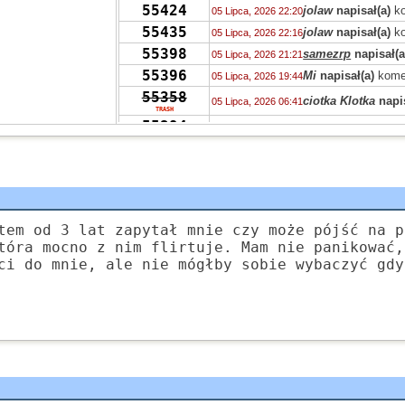
55424
jolaw
napisał(a)
ko
05 Lipca, 2026 22:20
55435
jolaw
napisał(a)
ko
05 Lipca, 2026 22:16
55398
samezrp
napisał(a
05 Lipca, 2026 21:21
55396
Mi
napisał(a)
kome
05 Lipca, 2026 19:44
55358
ciotka Klotka
napis
05 Lipca, 2026 06:41
TRASH
55394
ciotka Klotka
napis
05 Lipca, 2026 06:36
TRASH
55319
Peppone
napisał(a
04 Lipca, 2026 15:04
55393
Peppone
napisał(a
04 Lipca, 2026 15:03
55422
Peppone
napisał(a
04 Lipca, 2026 15:02
55322
wasp
napisał(a)
ko
03 Lipca, 2026 15:31
tem od 3 lat zapytał mnie czy może pójść na p
55322
zdziwiony
napisał
03 Lipca, 2026 10:41
tóra mocno z nim flirtuje. Mam nie panikować,
55319
ci do mnie, ale nie mógłby sobie wybaczyć gdy
Grejon
napisał(a)
02 Lipca, 2026 13:57
55347
Bzhevxh
napisał(a
02 Lipca, 2026 11:46
55319
Alice
napisał(a)
ko
02 Lipca, 2026 10:42
55319
Grejon
napisał(a)
02 Lipca, 2026 06:10