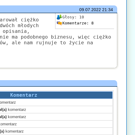
09.07.2022
21:34
Głosy:
10
arował ciężko
Komentarze:
8
dwóch młodych
 opisania,
nie ma podobnego biznesu, więc ciężko
ów, ale nam rujnuje to życie na
Komentarz
omentarz
ł(a)
komentarz
ł(a)
komentarz
omentarz
(a)
komentarz