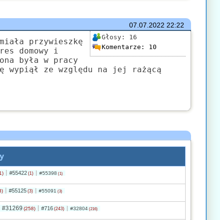
07.07.2022
22:22
Głosy:
16
miała przywieszkę
Komentarze:
10
res domowy i
ona była w pracy
ę wypiął ze względu na jej rażącą
y
#55422
1)
#55398
(1)
(1)
#55125
3)
#55091
(3)
(3)
#31269
#716
(258)
#32804
(243)
(216)