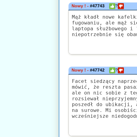
Nowy ! -
#47743
?
Mąż kładł nowe kafelk
fugowaniu, ale mąż si
laptopa służbowego i 
niepotrzebnie się oba
Nowy ! -
#47742
?
Facet siedzący naprze
mówić, że reszta pasa
ale on nic sobie z te
rozsiewał nieprzyjemn
poszedł do ubikacji, 
na surowe. Mi osobiśc
wcześniejsze niedogod