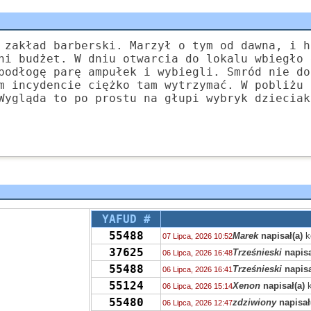
 zakład barberski. Marzył o tym od dawna, i h
ni budżet. W dniu otwarcia do lokalu wbiegło 
podłogę parę ampułek i wybiegli. Smród nie do
m incydencie ciężko tam wytrzymać. W pobliżu 
Wygląda to po prostu na głupi wybryk dzieciak
YAFUD #
55488
Marek
napisał(a)
k
07 Lipca, 2026 10:52
37625
Trześnieski
napisa
06 Lipca, 2026 16:48
55488
Trześnieski
napisa
06 Lipca, 2026 16:41
55124
Xenon
napisał(a)
k
06 Lipca, 2026 15:14
55480
zdziwiony
napisał
06 Lipca, 2026 12:47