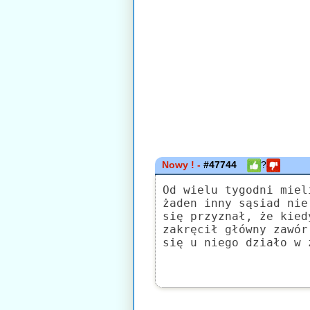
Nowy ! -
#47744
?
Od wielu tygodni miel
żaden inny sąsiad nie
się przyznał, że kied
zakręcił główny zawór
się u niego działo w 