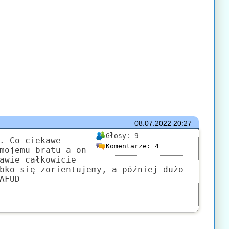
08.07.2022
20:27
Głosy:
9
. Co ciekawe
Komentarze:
4
mojemu bratu a on
awie całkowicie
bko się zorientujemy, a później dużo
AFUD