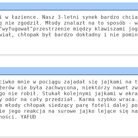
i w łazience. Nasz 3-letni synek bardzo chcia
ę nie zgodził. Młody znalazł na to sposób - w
"wyfugował"przestrzenie między klawiszami jog
wiał, chłopak był bardzo dokładny i nie pomin
ciwko mnie w pociągu zajadał się jajkami na t
żerów nie była zachwycona, niektórzy nawet zw
go nie robił. Stukał kolejnymi jajkami w ekra
y odór na cały przedział. Karma szybko wraca.
a młody chłopak siedzący parę foteli dalej po
ie jego reakcja na surowe jajko lejące się na
ności. YAFUD