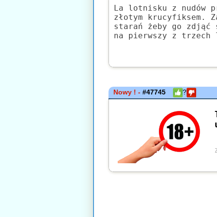
La lotnisku z nudów p
złotym krucyfiksem. Z
starań żeby go zdjąć 
na pierwszy z trzech 
Nowy ! -
#47745
?