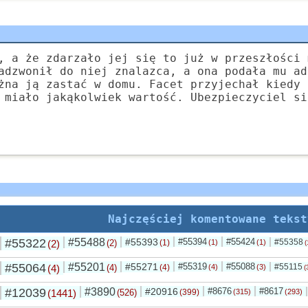
, a że zdarzało jej się to już w przeszłości 
adzwonił do niej znalazca, a ona podała mu ad
żna ją zastać w domu. Facet przyjechał kiedy 
 miało jakąkolwiek wartość. Ubezpieczyciel si
Najczęściej komentowane tekst
#55322
#55488
#55393
#55394
#55424
#55358
(2)
(2)
(1)
(1)
(1)
(
#55064
#55201
#55271
#55319
#55088
#55115
(4)
(4)
(4)
(4)
(3)
(
#12039
#3890
#20916
#8676
#8617
(1441)
(526)
(399)
(315)
(293)