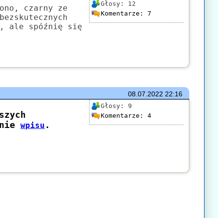
Głosy:
12
ono, czarny ze
Komentarze:
7
bezskutecznych
, ale spóźnię się
08.07.2022
22:16
Głosy:
9
Komentarze:
4