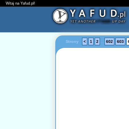
Witaj na Yafud.pl!
Strony
<
1
2
...
602
603