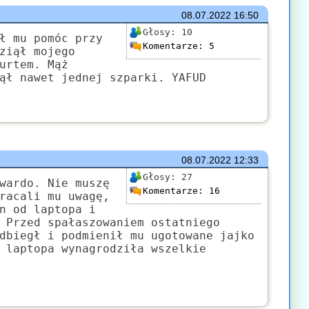
08.07.2022
16:50
Głosy:
10
ł mu pomóc przy
Komentarze:
5
ziął mojego
urtem. Mąż
ął nawet jednej szparki. YAFUD
08.07.2022
12:33
Głosy:
27
wardo. Nie muszę
Komentarze:
16
racali mu uwagę,
n od laptopa i
 Przed spałaszowaniem ostatniego
dbiegł i podmienił mu ugotowane jajko
 laptopa wynagrodziła wszelkie