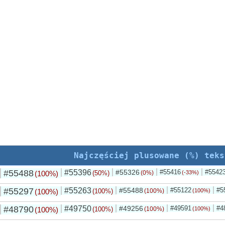
Najczęściej plusowane (%) teks
#55488
#55396
#55326
#55416
#5542
(100%)
(50%)
(0%)
(-33%)
#55297
#55263
#55488
#55122
#5
(100%)
(100%)
(100%)
(100%)
#48790
#49750
#49256
#49591
#4
(100%)
(100%)
(100%)
(100%)