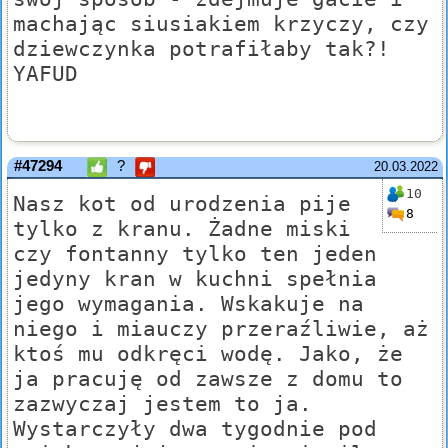
machając siusiakiem krzyczy, czy
dziewczynka potrafiłaby tak?!
YAFUD
#47294
?
20.03.2022
10
Nasz kot od urodzenia pije
8
tylko z kranu. Żadne miski
czy fontanny tylko ten jeden
jedyny kran w kuchni spełnia
jego wymagania. Wskakuje na
niego i miauczy przeraźliwie, aż
ktoś mu odkręci wodę. Jako, że
ja pracuję od zawsze z domu to
zazwyczaj jestem to ja.
Wystarczyły dwa tygodnie pod