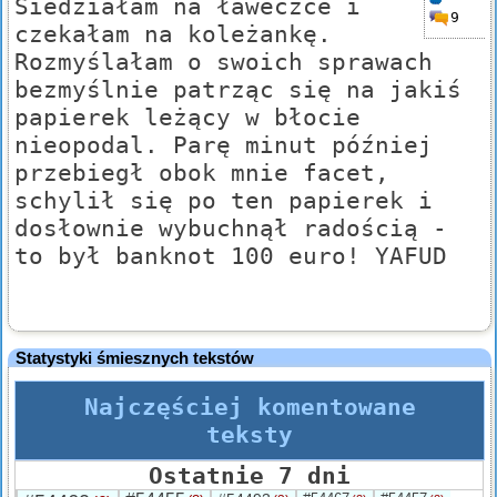
Siedziałam na ławeczce i
9
czekałam na koleżankę.
Rozmyślałam o swoich sprawach
bezmyślnie patrząc się na jakiś
papierek leżący w błocie
nieopodal. Parę minut później
przebiegł obok mnie facet,
schylił się po ten papierek i
dosłownie wybuchnął radością -
to był banknot 100 euro! YAFUD
Statystyki śmiesznych tekstów
Najczęściej komentowane
teksty
Ostatnie 7 dni