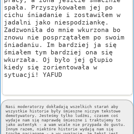
spała. Przyszykowałem jej po
cichu śniadanie i zostawiłem w
jadalni jako niespodziankę.
Zadzwoniła do mnie wkurzona bo
znowu nie posprzątałem po swoim
śniadaniu. Im bardziej ja się
śmiałem tym bardziej ona się
wkurzała. Oj było jej głupio
kiedy się zorientowała w
sytuacji! YAFUD
Nasi moderatorzy dokładają wszelkich starań aby
wszystkie historie były śmieszne niczym tekstowe
demotywatory. Jesteśmy tylko ludźmi, czasem coś
wydaje nam się naprawdę śmieszne i traktujemy to
jako autentyk - a wam wcale nie przypada do gustu.
Innym razem, niektóre historie wydają nam się
trochę naciągane - a wy uważacie, że tekst jest