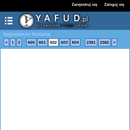
Zarejestruj się
Zaloguj się
Najnowsze historie
...
...
<
1
2
600
601
602
603
604
2381
2382
>