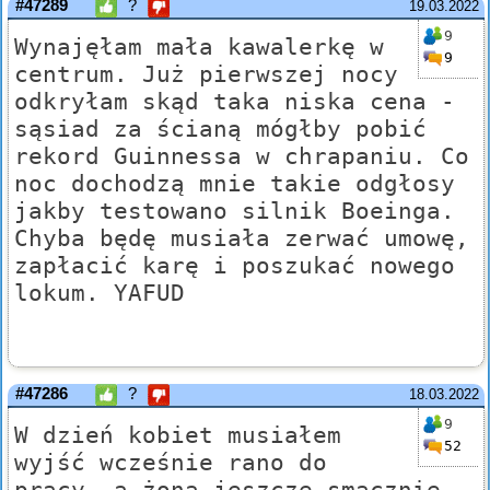
#47289
?
19.03.2022
9
Wynajęłam mała kawalerkę w
9
centrum. Już pierwszej nocy
odkryłam skąd taka niska cena -
sąsiad za ścianą mógłby pobić
rekord Guinnessa w chrapaniu. Co
noc dochodzą mnie takie odgłosy
jakby testowano silnik Boeinga.
Chyba będę musiała zerwać umowę,
zapłacić karę i poszukać nowego
lokum. YAFUD
#47286
?
18.03.2022
9
W dzień kobiet musiałem
52
wyjść wcześnie rano do
pracy, a żona jeszcze smacznie