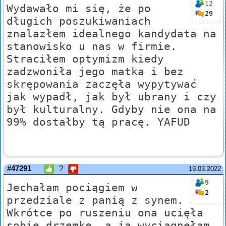
12
Wydawało mi się, że po
29
długich poszukiwaniach
znalazłem idealnego kandydata na
stanowisko u nas w firmie.
Straciłem optymizm kiedy
zadzwoniła jego matka i bez
skrępowania zaczęła wypytywać
jak wypadł, jak był ubrany i czy
był kulturalny. Gdyby nie ona na
99% dostałby tą pracę. YAFUD
#47291
?
19.03.2022
9
Jechałam pociągiem w
2
przedziale z panią z synem.
Wkrótce po ruszeniu ona ucięła
sobie drzemkę, a ja wyciągnęłam