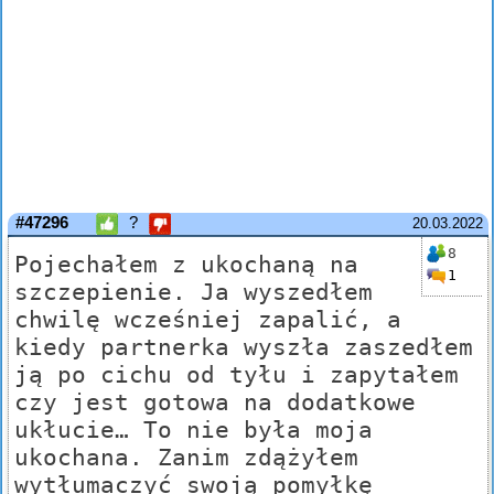
#47296
?
20.03.2022
8
Pojechałem z ukochaną na
1
szczepienie. Ja wyszedłem
chwilę wcześniej zapalić, a
kiedy partnerka wyszła zaszedłem
ją po cichu od tyłu i zapytałem
czy jest gotowa na dodatkowe
ukłucie… To nie była moja
ukochana. Zanim zdążyłem
wytłumaczyć swoją pomyłkę