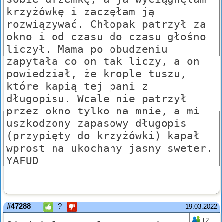
krzyżówkę i zaczęłam ją
rozwiązywać. Chłopak patrzył za
okno i od czasu do czasu głośno
liczył. Mama po obudzeniu
zapytała co on tak liczy, a on
powiedział, że krople tuszu,
które kapią tej pani z
długopisu. Wcale nie patrzył
przez okno tylko na mnie, a mi
uszkodzony zapasowy długopis
(przypięty do krzyżówki) kapał
wprost na ukochany jasny sweter.
YAFUD
#47288
?
19.03.2022
12