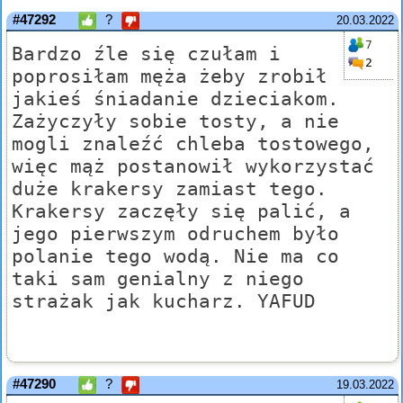
#47292
?
20.03.2022
7
Bardzo źle się czułam i
2
poprosiłam męża żeby zrobił
jakieś śniadanie dzieciakom.
Zażyczyły sobie tosty, a nie
mogli znaleźć chleba tostowego,
więc mąż postanowił wykorzystać
duże krakersy zamiast tego.
Krakersy zaczęły się palić, a
jego pierwszym odruchem było
polanie tego wodą. Nie ma co
taki sam genialny z niego
strażak jak kucharz. YAFUD
#47290
?
19.03.2022