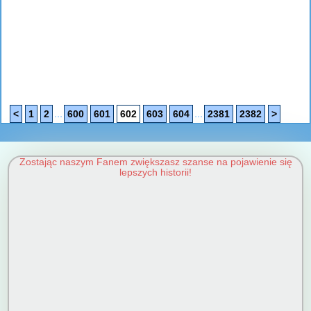
...
...
<
1
2
600
601
602
603
604
2381
2382
>
Zostając naszym Fanem zwiększasz szanse na pojawienie się
lepszych historii!