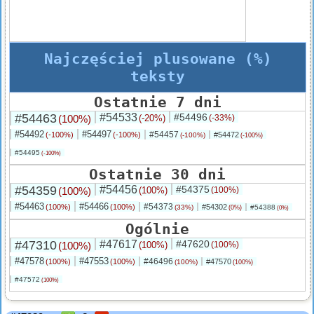
Najczęściej plusowane (%)
teksty
Ostatnie 7 dni
#54463
#54533
#54496
(100%)
(-20%)
(-33%)
#54492
#54497
#54457
(-100%)
(-100%)
#54472
(-100%)
(-100%)
#54495
(-100%)
Ostatnie 30 dni
#54359
#54456
#54375
(100%)
(100%)
(100%)
#54463
#54466
#54373
(100%)
(100%)
#54302
(33%)
#54388
(0%)
(0%)
Ogólnie
#47310
#47617
#47620
(100%)
(100%)
(100%)
#47578
#47553
#46496
(100%)
(100%)
#47570
(100%)
(100%)
#47572
(100%)