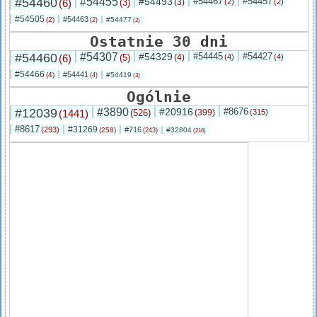
#54460
#54455
#54493
#54467
#54457
(6)
(3)
(3)
(2)
(2)
#54505
#54463
(2)
#54477
(2)
(2)
Ostatnie 30 dni
#54460
#54307
#54329
#54445
#54427
(6)
(5)
(4)
(4)
(4)
#54466
#54441
(4)
#54419
(4)
(3)
Ogólnie
#12039
#3890
#20916
#8676
(1441)
(526)
(399)
(315)
#8617
#31269
(293)
#716
(258)
#32804
(243)
(216)