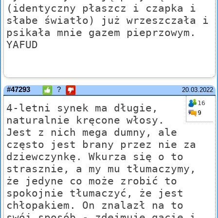
(identyczny płaszcz i czapka i
słabe światło) już wrzeszczała i
psikała mnie gazem pieprzowym.
YAFUD
#47293
?
20.03.2022
16
4-letni synek ma długie,
9
naturalnie kręcone włosy.
Jest z nich mega dumny, ale
często jest brany przez nie za
dziewczynkę. Wkurza się o to
strasznie, a my mu tłumaczymy,
że jedyne co może zrobić to
spokojnie tłumaczyć, że jest
chłopakiem. On znalazł na to
swój sposób - zdejmuje gacie i