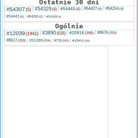
Ostatnie 30 dni
#54307
#54329
#54445
#54427
#54254
(5)
(4)
(4)
(4)
(4)
#54441
#54250
(4)
#54348
(3)
(3)
Ogólnie
#12039
#3890
#20916
#8676
(1441)
(526)
(399)
(315)
#8617
#31269
(293)
#716
(258)
#32804
(243)
(216)