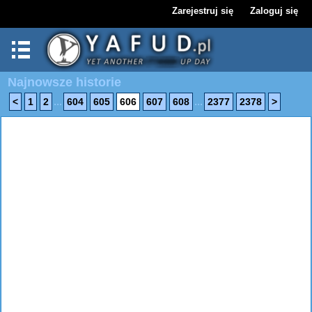
Zarejestruj się
Zaloguj się
Najnowsze historie
...
...
<
1
2
604
605
606
607
608
2377
2378
>