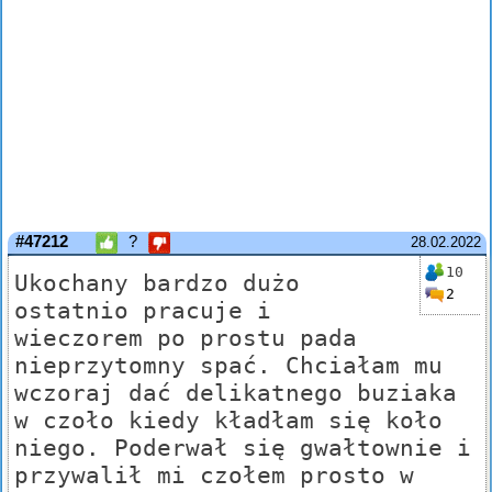
#47212
?
28.02.2022
10
Ukochany bardzo dużo
2
ostatnio pracuje i
wieczorem po prostu pada
nieprzytomny spać. Chciałam mu
wczoraj dać delikatnego buziaka
w czoło kiedy kładłam się koło
niego. Poderwał się gwałtownie i
przywalił mi czołem prosto w