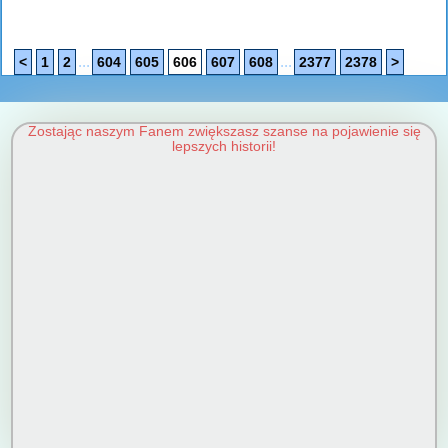
...
...
<
1
2
604
605
606
607
608
2377
2378
>
Zostając naszym Fanem zwiększasz szanse na pojawienie się
lepszych historii!