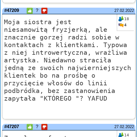
#47209
?
27.02.2022
18
Moja siostra jest
4
niesamowitą fryzjerką, ale
znacznie gorzej radzi sobie w
kontaktach z klientkami. Typowa
z niej introwertyczna, wrażliwa
artystka. Niedawno straciła
jedną ze swoich najwierniejszych
klientek bo na prośbę o
przycięcie włosów do linii
podbródka, bez zastanowienia
zapytała "KTÓREGO "? YAFUD
#47207
?
27.02.2022
14