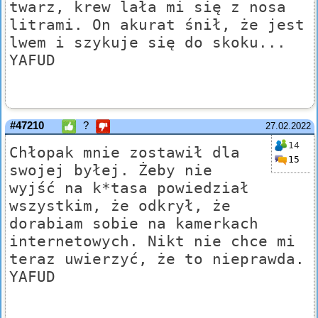
twarz, krew lała mi się z nosa
litrami. On akurat śnił, że jest
lwem i szykuje się do skoku...
YAFUD
#47210
?
27.02.2022
14
Chłopak mnie zostawił dla
15
swojej byłej. Żeby nie
wyjść na k*tasa powiedział
wszystkim, że odkrył, że
dorabiam sobie na kamerkach
internetowych. Nikt nie chce mi
teraz uwierzyć, że to nieprawda.
YAFUD