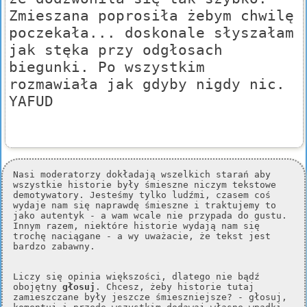
Zmieszana poprosiła żebym chwilę
poczekała... doskonale słyszałam
jak stęka przy odgłosach
biegunki. Po wszystkim
rozmawiała jak gdyby nigdy nic.
YAFUD
Nasi moderatorzy dokładają wszelkich starań aby
wszystkie historie były śmieszne niczym tekstowe
demotywatory. Jesteśmy tylko ludźmi, czasem coś
wydaje nam się naprawdę śmieszne i traktujemy to
jako autentyk - a wam wcale nie przypada do gustu.
Innym razem, niektóre historie wydają nam się
trochę naciągane - a wy uważacie, że tekst jest
bardzo zabawny.
Liczy się opinia większości, dlatego nie bądź
obojętny
głosuj
. Chcesz, żeby historie tutaj
zamieszczane były jeszcze śmieszniejsze? - głosuj,