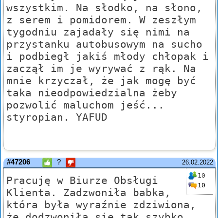
wszystkim. Na słodko, na słono,
z serem i pomidorem. W zeszłym
tygodniu zajadały się nimi na
przystanku autobusowym na sucho
i podbiegł jakiś młody chłopak i
zaczął im je wyrywać z rąk. Na
mnie krzyczał, że jak mogę być
taka nieodpowiedzialna żeby
pozwolić maluchom jeść...
styropian. YAFUD
#47206
?
26.02.2022
10
Pracuję w Biurze Obsługi
10
Klienta. Zadzwoniła babka,
która była wyraźnie zdziwiona,
że dodzwoniła się tak szybko.