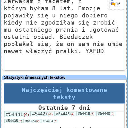
Zerwałam z facetem, z
16
którym byłam 8 lat. Emocje
pojawiły się u niego dopiero
kiedy nie zgodziłam się zrobić
mu ostatniego prania i ugotować
ostatni obiad. Biedaczek
popłakał się, że on sam nie umie
nawet włączyć pralki. YAFUD
Statystyki śmiesznych tekstów
Najczęściej komentowane
teksty
Ostatnie 7 dni
#54441
#54427
#54445
#54419
#54440
(4)
(4)
(4)
(3)
(2)
#54435
#54423
(2)
#54434
(2)
(2)