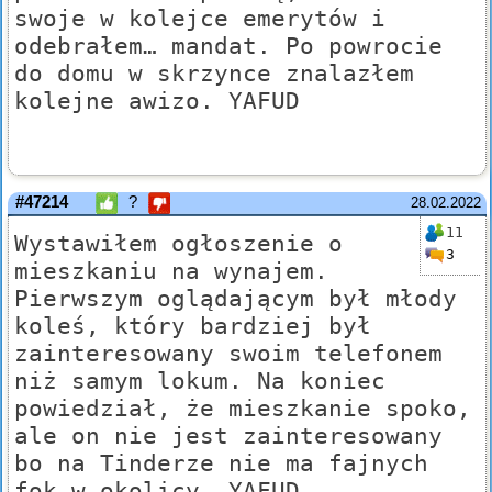
swoje w kolejce emerytów i
odebrałem… mandat. Po powrocie
do domu w skrzynce znalazłem
kolejne awizo. YAFUD
#47214
?
28.02.2022
11
Wystawiłem ogłoszenie o
3
mieszkaniu na wynajem.
Pierwszym oglądającym był młody
koleś, który bardziej był
zainteresowany swoim telefonem
niż samym lokum. Na koniec
powiedział, że mieszkanie spoko,
ale on nie jest zainteresowany
bo na Tinderze nie ma fajnych
fok w okolicy. YAFUD