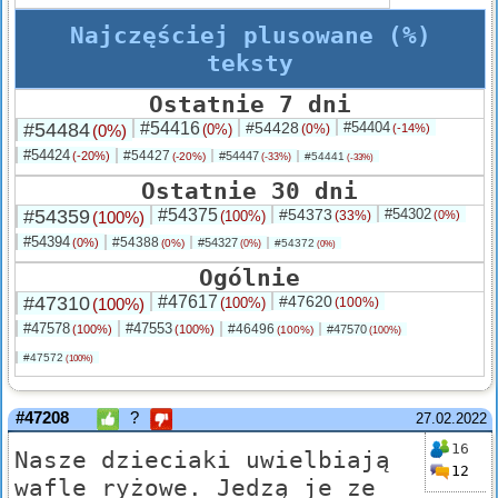
Najczęściej plusowane (%)
teksty
Ostatnie 7 dni
#54484
#54416
#54428
#54404
(0%)
(0%)
(0%)
(-14%)
#54424
#54427
(-20%)
#54447
(-20%)
#54441
(-33%)
(-33%)
Ostatnie 30 dni
#54359
#54375
#54373
#54302
(100%)
(100%)
(33%)
(0%)
#54394
#54388
(0%)
#54327
(0%)
#54372
(0%)
(0%)
Ogólnie
#47310
#47617
#47620
(100%)
(100%)
(100%)
#47578
#47553
#46496
(100%)
(100%)
#47570
(100%)
(100%)
#47572
(100%)
#47208
?
27.02.2022
16
Nasze dzieciaki uwielbiają
12
wafle ryżowe. Jedzą je ze