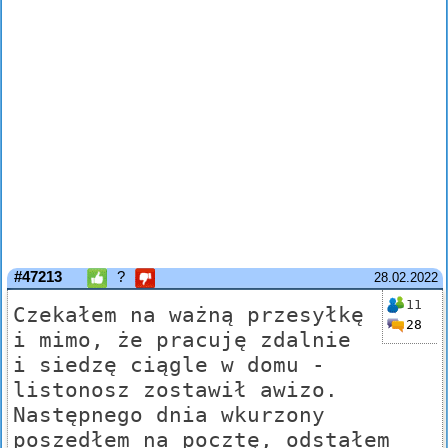
#47213
?
28.02.2022
11
Czekałem na ważną przesyłkę
28
i mimo, że pracuję zdalnie
i siedzę ciągle w domu -
listonosz zostawił awizo.
Następnego dnia wkurzony
poszedłem na pocztę, odstałem