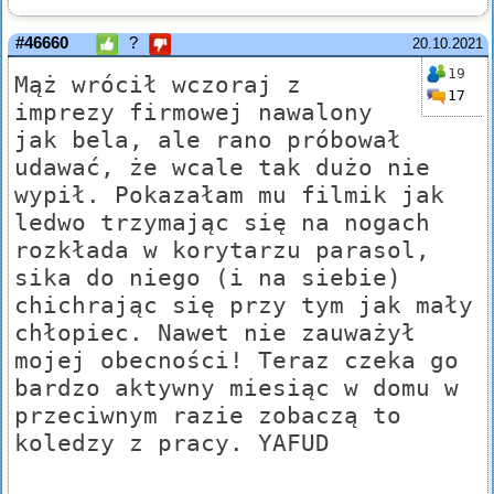
#46660
?
20.10.2021
19
Mąż wrócił wczoraj z
17
imprezy firmowej nawalony
jak bela, ale rano próbował
udawać, że wcale tak dużo nie
wypił. Pokazałam mu filmik jak
ledwo trzymając się na nogach
rozkłada w korytarzu parasol,
sika do niego (i na siebie)
chichrając się przy tym jak mały
chłopiec. Nawet nie zauważył
mojej obecności! Teraz czeka go
bardzo aktywny miesiąc w domu w
przeciwnym razie zobaczą to
koledzy z pracy. YAFUD