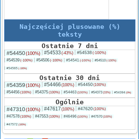
Najczęściej plusowane (%)
teksty
Ostatnie 7 dni
#54450
#54533
#54538
(100%)
(-43%)
(-100%)
#54539
#54506
#54541
(-100%)
(-100%)
#54510
(-100%)
(-100%)
#54565
(-100%)
Ostatnie 30 dni
#54359
#54466
#54450
(100%)
(100%)
(100%)
#54456
#54375
#54463
(100%)
(100%)
#54373
(100%)
#54394
(33%)
(0%)
Ogólnie
#47310
#47617
#47620
(100%)
(100%)
(100%)
#47578
#47553
#46496
(100%)
(100%)
#47570
(100%)
(100%)
#47572
(100%)