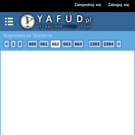
Zarejestruj się
Zaloguj się
Najnowsze historie
...
...
<
1
2
660
661
662
663
664
2383
2384
>