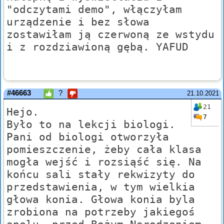
"odczytami demo", włączyłam
urządzenie i bez słowa
zostawiłam ją czerwoną ze wstydu
i z rozdziawioną gębą. YAFUD
#46663
?
21.10.2021
21
Hejo.
7
Było to na lekcji biologi.
Pani od biologi otworzyła
pomieszczenie, żeby cała klasa
mogła wejść i rozsiąść się. Na
końcu sali stały rekwizyty do
przedstawienia, w tym wielkia
głowa konia. Głowa konia byla
zrobiona na potrzeby jakiegoś