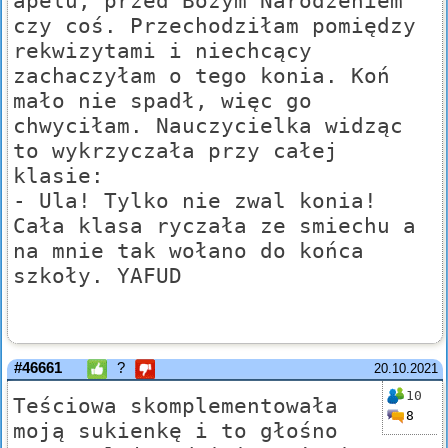
apelu, przed Bożym Narodzeniem
czy coś. Przechodziłam pomiędzy
rekwizytami i niechcący
zachaczyłam o tego konia. Koń
mało nie spadł, więc go
chwyciłam. Nauczycielka widząc
to wykrzyczała przy całej
klasie:
- Ula! Tylko nie zwal konia!
Cała klasa ryczała ze smiechu a
na mnie tak wołano do końca
szkoły. YAFUD
#46661
?
20.10.2021
10
Teściowa skomplementowała
8
moją sukienkę i to głośno