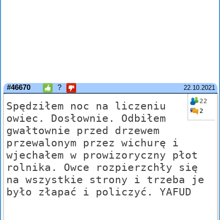
#46670
?
22.10.2021
22
Spędziłem noc na liczeniu
2
owiec. Dosłownie. Odbiłem
gwałtownie przed drzewem
przewalonym przez wichurę i
wjechałem w prowizoryczny płot
rolnika. Owce rozpierzchły się
na wszystkie strony i trzeba je
było złapać i policzyć. YAFUD