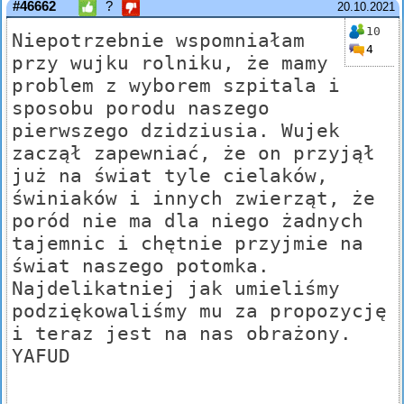
#46662
?
20.10.2021
10
Niepotrzebnie wspomniałam
4
przy wujku rolniku, że mamy
problem z wyborem szpitala i
sposobu porodu naszego
pierwszego dzidziusia. Wujek
zaczął zapewniać, że on przyjął
już na świat tyle cielaków,
świniaków i innych zwierząt, że
poród nie ma dla niego żadnych
tajemnic i chętnie przyjmie na
świat naszego potomka.
Najdelikatniej jak umieliśmy
podziękowaliśmy mu za propozycję
i teraz jest na nas obrażony.
YAFUD