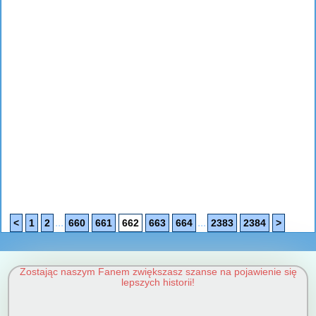
...
...
<
1
2
660
661
662
663
664
2383
2384
>
Zostając naszym Fanem zwiększasz szanse na pojawienie się
lepszych historii!