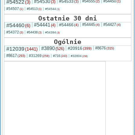
#54522
#54530
#54533
#54555
#54450
(3)
(3)
(3)
(2)
(1)
#54507
#54513
(1)
#54544
(1)
(1)
Ostatnie 30 dni
#54460
#54441
#54466
#54445
#54427
(6)
(4)
(4)
(4)
(4)
#54372
#54438
(3)
#54394
(3)
(3)
Ogólnie
#12039
#3890
#20916
#8676
(1441)
(526)
(399)
(315)
#8617
#31269
(293)
#716
(258)
#32804
(243)
(216)