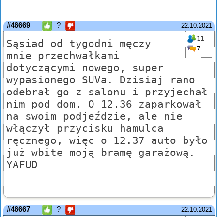
#46669
?
22.10.2021
11
Sąsiad od tygodni męczy
7
mnie przechwałkami
dotyczącymi nowego, super
wypasionego SUVa. Dzisiaj rano
odebrał go z salonu i przyjechał
nim pod dom. O 12.36 zaparkował
na swoim podjeździe, ale nie
włączył przycisku hamulca
ręcznego, więc o 12.37 auto było
już wbite moją bramę garażową.
YAFUD
#46667
?
22.10.2021