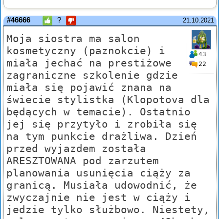
#46666
?
21.10.2021
Moja siostra ma salon
kosmetyczny (paznokcie) i
43
miała jechać na prestiżowe
22
zagraniczne szkolenie gdzie
miała się pojawić znana na
świecie stylistka (Klopotova dla
będących w temacie). Ostatnio
jej się przytyło i zrobiła się
na tym punkcie drażliwa. Dzień
przed wyjazdem została
ARESZTOWANA pod zarzutem
planowania usunięcia ciąży za
granicą. Musiała udowodnić, że
zwyczajnie nie jest w ciąży i
jedzie tylko służbowo. Niestety,