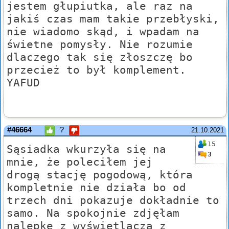
jestem głupiutka, ale raz na
jakiś czas mam takie przebłyski,
nie wiadomo skąd, i wpadam na
świetne pomysły. Nie rozumie
dlaczego tak się złoszczę bo
przecież to był komplement.
YAFUD
#46664
?
21.10.2021
15
Sąsiadka wkurzyła się na
3
mnie, że poleciłem jej
drogą stację pogodową, która
kompletnie nie działa bo od
trzech dni pokazuje dokładnie to
samo. Na spokojnie zdjęłam
nalepkę z wyświetlacza z