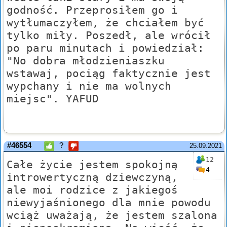
godność. Przeprosiłem go i
wytłumaczyłem, że chciałem być
tylko miły. Poszedł, ale wrócił
po paru minutach i powiedział:
"No dobra młodzieniaszku
wstawaj, pociąg faktycznie jest
wypchany i nie ma wolnych
miejsc". YAFUD
#46554
?
25.09.2021
12
Całe życie jestem spokojną
4
introwertyczną dziewczyną,
ale moi rodzice z jakiegoś
niewyjaśnionego dla mnie powodu
wciąż uważają, że jestem szalona