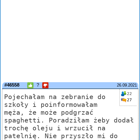
#46558
?
26.09.2021
22
Pojechałam na zebranie do
27
szkoły i poinformowałam
męża, że może podgrzać
spaghetti. Poradziłam żeby dodał
trochę oleju i wrzucił na
patelnię. Nie przyszło mi do