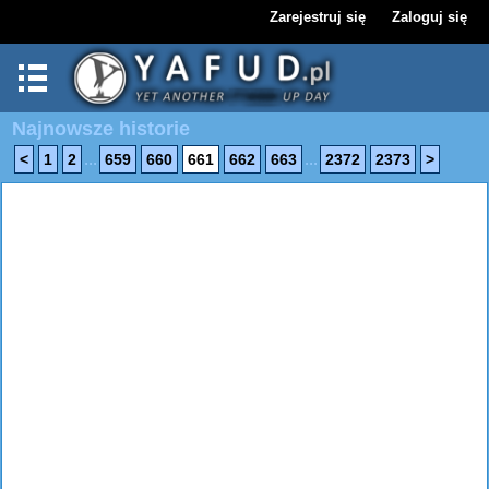
Zarejestruj się
Zaloguj się
Najnowsze historie
...
...
<
1
2
659
660
661
662
663
2372
2373
>