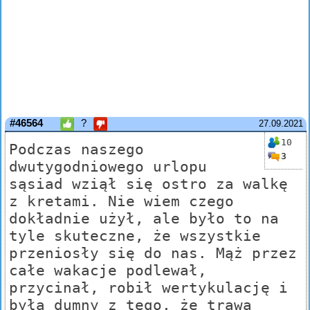
#46564
?
27.09.2021
10
Podczas naszego
3
dwutygodniowego urlopu
sąsiad wziął się ostro za walkę
z kretami. Nie wiem czego
dokładnie użył, ale było to na
tyle skuteczne, że wszystkie
przeniosły się do nas. Mąż przez
całe wakacje podlewał,
przycinał, robił wertykulację i
była dumny z tego, że trawa