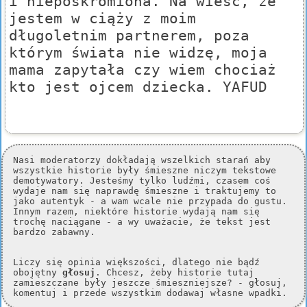
i nieposkromiona. Na wieść, że
jestem w ciąży z moim
długoletnim partnerem, poza
którym świata nie widzę, moja
mama zapytała czy wiem chociaż
kto jest ojcem dziecka. YAFUD
Nasi moderatorzy dokładają wszelkich starań aby
wszystkie historie były śmieszne niczym tekstowe
demotywatory. Jesteśmy tylko ludźmi, czasem coś
wydaje nam się naprawdę śmieszne i traktujemy to
jako autentyk - a wam wcale nie przypada do gustu.
Innym razem, niektóre historie wydają nam się
trochę naciągane - a wy uważacie, że tekst jest
bardzo zabawny.
Liczy się opinia większości, dlatego nie bądź
obojętny
głosuj
. Chcesz, żeby historie tutaj
zamieszczane były jeszcze śmieszniejsze? - głosuj,
komentuj i przede wszystkim dodawaj własne wpadki.