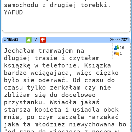
samochodu z drugiej torebki.
YAFUD
#46561
?
26.09.2021
16
Jechałam tramwajem na
1
długiej trasie i czytałam
książkę w telefonie. Książka
bardzo wciągająca, więc cięzko
było się oderwać. Od czasu do
czasu tylko zerkałam czy nie
zbliżam się do doceloweo
przystanku. Wsiadła jakaś
starsza kobieta i usiadla obok
mnie, po czym zaczęła narzekać
jaka ta młodzież niewychowana bo
"od rana do wieczora z nosem w