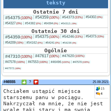
teksty
Ostatnie 7 dni
#54375
#54359
#54373
#54302
(100%)
(100%)
(33%)
(0%)
#54327
#54382
(0%)
#54394
(0%)
#54312
(0%)
(-20%)
Ostatnie 30 dni
#54359
#54375
#54246
#54373
(100%)
(100%)
(33%)
(33%)
#54209
#54162
(33%)
#54241
(0%)
#54236
(0%)
(0%)
Ogólnie
#47310
#47617
#47620
(100%)
(100%)
(100%)
#47578
#47553
#46496
(100%)
(100%)
#47570
(100%)
(100%)
#47572
(100%)
#46555
?
25.09.2021
15
Chciałem ustąpić miejsca
4
starszemu panu w pociągu.
Nakrzyczał na mnie, że nie jest
wcale taki stary i ma swoją