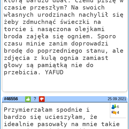
którą bardzo dbał. Czemu piszę w
czasie przeszłym? Na swoich
własnych urodzinach nachylił się
żeby zdmuchnąć świeczki na
torcie i nasączona olejkami
broda zajęła się ogniem. Sporo
czasu minie zanim doprowadzi
brodę do poprzedniego stanu, ale
zdjęcia z kulą ognia zamiast
głowy są pamiątką nie do
przebicia. YAFUD
#46556
?
25.09.2021
6
Przymierzałam spodnie i
4
bardzo się ucieszyłam, że
idealnie pasowały na mnie takie