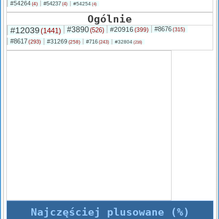
#54264
#54237
(4)
#54254
(4)
(4)
Ogólnie
#12039
#3890
#20916
#8676
(1441)
(526)
(399)
(315)
#8617
#31269
(293)
#716
(258)
#32804
(243)
(216)
Najczęściej plusowane (%)