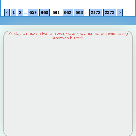
...
...
<
1
2
659
660
661
662
663
2372
2373
>
Zostając naszym Fanem zwiększasz szanse na pojawienie się
lepszych historii!