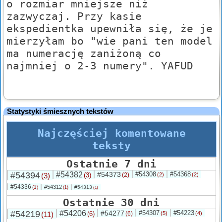
o rozmiar mniejsze niż
zazwyczaj. Przy kasie
ekspedientka upewniła się, że je
mierzyłam bo "wie pani ten model
ma numerację zaniżoną co
najmniej o 2-3 numery". YAFUD
Statystyki śmiesznych tekstów
Najczęściej komentowane
teksty
Ostatnie 7 dni
#54394
#54382
#54373
#54308
#54368
(3)
(3)
(2)
(2)
(2)
#54336
#54312
(1)
#54313
(1)
(1)
Ostatnie 30 dni
#54219
#54206
#54277
#54307
#54223
(11)
(6)
(6)
(5)
(4)