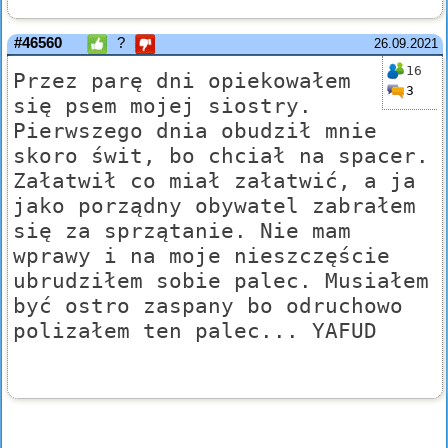
#46560
?
26.09.2021
16
Przez parę dni opiekowałem
3
się psem mojej siostry.
Pierwszego dnia obudził mnie
skoro świt, bo chciał na spacer.
Załatwił co miał załatwić, a ja
jako porządny obywatel zabrałem
się za sprzątanie. Nie mam
wprawy i na moje nieszczęście
ubrudziłem sobie palec. Musiałem
być ostro zaspany bo odruchowo
polizałem ten palec... YAFUD