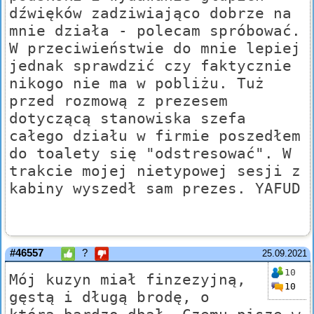
dźwięków zadziwiająco dobrze na
mnie działa - polecam spróbować.
W przeciwieństwie do mnie lepiej
jednak sprawdzić czy faktycznie
nikogo nie ma w pobliżu. Tuż
przed rozmową z prezesem
dotyczącą stanowiska szefa
całego działu w firmie poszedłem
do toalety się "odstresować". W
trakcie mojej nietypowej sesji z
kabiny wyszedł sam prezes. YAFUD
#46557
?
25.09.2021
10
Mój kuzyn miał finzezyjną,
10
gęstą i długą brodę, o