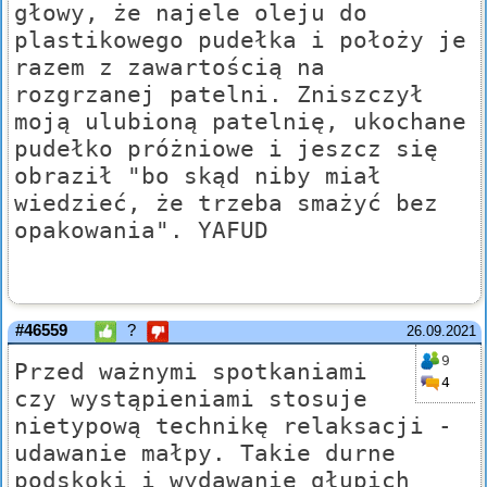
głowy, że najele oleju do
plastikowego pudełka i położy je
razem z zawartością na
rozgrzanej patelni. Zniszczył
moją ulubioną patelnię, ukochane
pudełko próżniowe i jeszcz się
obraził "bo skąd niby miał
wiedzieć, że trzeba smażyć bez
opakowania". YAFUD
#46559
?
26.09.2021
9
Przed ważnymi spotkaniami
4
czy wystąpieniami stosuje
nietypową technikę relaksacji -
udawanie małpy. Takie durne
podskoki i wydawanie głupich